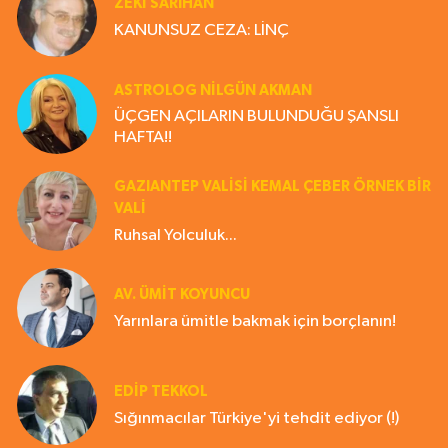
ZEKI SARIHAN
KANUNSUZ CEZA: LİNÇ
ASTROLOG NILGÜN AKMAN
ÜÇGEN AÇILARIN BULUNDUĞU ŞANSLI
HAFTA!!
GAZIANTEP VALISI KEMAL ÇEBER ÖRNEK BİR
VALİ
Ruhsal Yolculuk...
AV. ÜMIT KOYUNCU
Yarınlara ümitle bakmak için borçlanın!
EDIP TEKKOL
Sığınmacılar Türkiye'yi tehdit ediyor (!)