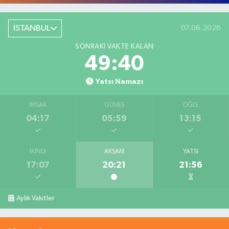
İSTANBUL
07.08.2026
SONRAKI VAKTE KALAN
49:39
Yatsı Namazı
İMSAK
GÜNEŞ
ÖĞLE
04:17
05:59
13:15
İKINDI
AKŞAM
YATSI
17:07
20:21
21:56
Aylık Vakitler