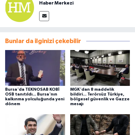
Haber Merkezi
Bunlar da ilginizi çekebilir
Bursa'da TEKNOSAB KOBİ
MGK'dan 8 maddelik
OSB tanıtıldı... Bursa'nın
bildiri... Terörsüz Türkiye,
kalkınma yolculuğunda yeni
bölgesel güvenlik ve Gazze
dönem
mesajı