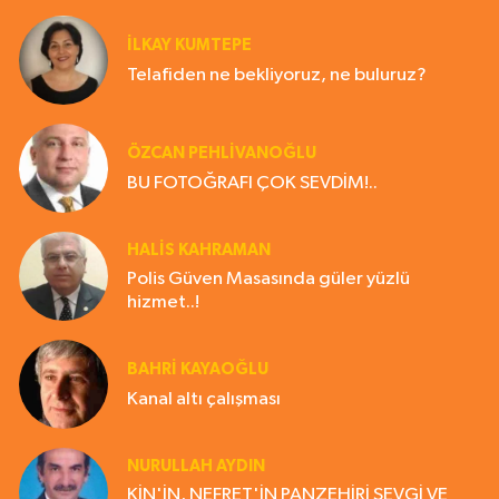
İLKAY KUMTEPE
Telafiden ne bekliyoruz, ne buluruz?
ÖZCAN PEHLİVANOĞLU
BU FOTOĞRAFI ÇOK SEVDİM!..
HALIS KAHRAMAN
Polis Güven Masasında güler yüzlü
hizmet..!
BAHRI KAYAOĞLU
Kanal altı çalışması
NURULLAH AYDIN
KİN'İN, NEFRET'İN PANZEHİRİ SEVGİ VE