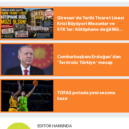
Giresun'da Tarihi Ticaret Lisesi
Krizi Büyüyor! Mezunlar ve
STK'lar: Kütüphane değil Müze
yapılsın!
Cumhurbaşkanı Erdoğan'dan
'Terörsüz Türkiye' mesajı
TOFAŞ potada yeni sezonu
hazır
EDITÖR HAKKINDA