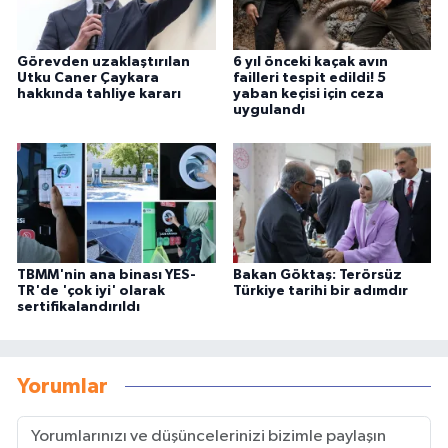
Görevden uzaklaştırılan
6 yıl önceki kaçak avın
Utku Caner Çaykara
failleri tespit edildi! 5
hakkında tahliye kararı
yaban keçisi için ceza
uygulandı
TBMM'nin ana binası YES-
Bakan Göktaş: Terörsüz
TR'de 'çok iyi' olarak
Türkiye tarihi bir adımdır
sertifikalandırıldı
Yorumlar