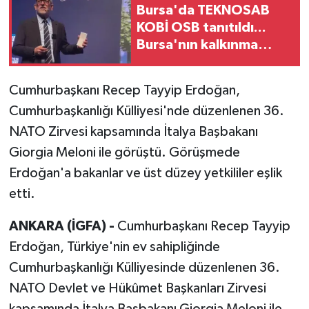
Bursa'da TEKNOSAB
KOBİ OSB tanıtıldı...
Bursa'nın kalkınma
yolculuğunda yeni
dönem
Cumhurbaşkanı Recep Tayyip Erdoğan,
Cumhurbaşkanlığı Külliyesi'nde düzenlenen 36.
NATO Zirvesi kapsamında İtalya Başbakanı
Giorgia Meloni ile görüştü. Görüşmede
Erdoğan'a bakanlar ve üst düzey yetkililer eşlik
etti.
ANKARA (İGFA) -
Cumhurbaşkanı Recep Tayyip
Erdoğan, Türkiye'nin ev sahipliğinde
Cumhurbaşkanlığı Külliyesinde düzenlenen 36.
NATO Devlet ve Hükûmet Başkanları Zirvesi