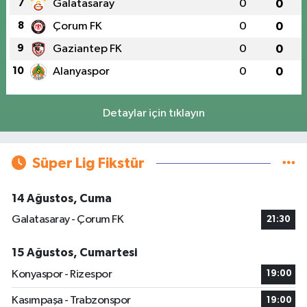
7
Galatasaray
0
0
8
Çorum FK
0
0
9
Gaziantep FK
0
0
10
Alanyaspor
0
0
Detaylar için tıklayın
Süper Lig Fikstür
14 Ağustos, Cuma
Galatasaray - Çorum FK
21:30
15 Ağustos, Cumartesi
Konyaspor - Rizespor
19:00
Kasımpaşa - Trabzonspor
19:00