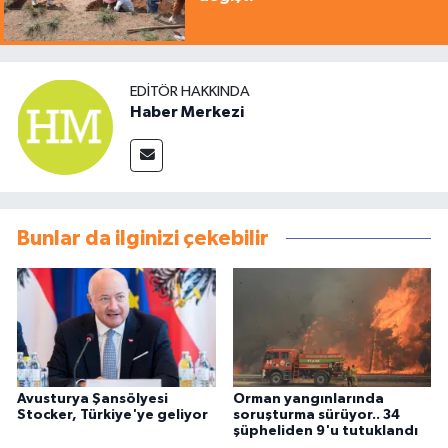
EDITÖR HAKKINDA
Haber Merkezi
Bunlar da ilginizi çekebilir
Avusturya Şansölyesi
Orman yangınlarında
Stocker, Türkiye'ye geliyor
soruşturma sürüyor.. 34
şüpheliden 9'u tutuklandı