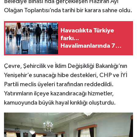
Belediye Binası’nda gerçekleşen Haziran Ayı
Olağan Toplantısı’nda tarihi bir karara sahne oldu.
Havacılıkta Türkiye
farkı...
Havalimanlarında 7
ayda 138,7 milyon
yolcu
Çevre, Şehircilik ve İklim Değişikliği Bakanlığı’nın
Yenişehir’e sunacağı hibe destekleri, CHP ve İYİ
Partili meclis üyeleri tarafından reddedildi.
Yatırımların ilçeye kazandıracağı hizmetler,
kamuoyunda büyük hayal kırıklığı oluşturdu.