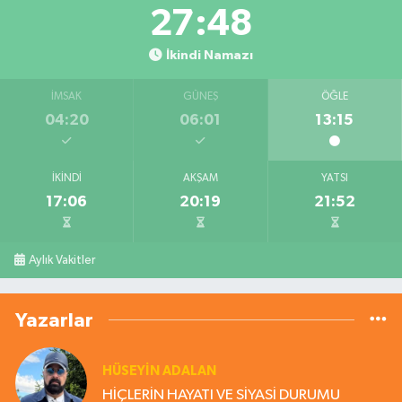
27:47
İkindi Namazı
İMSAK
GÜNEŞ
ÖĞLE
04:20
06:01
13:15
İKINDI
AKŞAM
YATSI
17:06
20:19
21:52
Aylık Vakitler
Yazarlar
HÜSEYIN ADALAN
HİÇLERİN HAYATI VE SİYASİ DURUMU