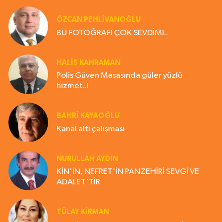
ÖZCAN PEHLİVANOĞLU
BU FOTOĞRAFI ÇOK SEVDİM!..
HALIS KAHRAMAN
Polis Güven Masasında güler yüzlü
hizmet..!
BAHRI KAYAOĞLU
Kanal altı çalışması
NURULLAH AYDIN
KİN'İN, NEFRET'İN PANZEHİRİ SEVGİ VE
ADALET'TİR
TÜLAY KİRMAN