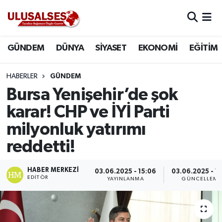
GÜNDEM
Hava Durumu
GÜNDEM
DÜNYA
SİYASET
EKONOMİ
EĞİTİM
DÜNYA
Trafik Durumu
HABERLER
GÜNDEM
SİYASET
Süper Lig Puan Durumu ve Fikstür
Bursa Yenişehir’de şok
karar! CHP ve İYİ Parti
EKONOMİ
Tüm Manşetler
milyonluk yatırımı
EĞİTİM
Son Dakika Haberleri
reddetti!
SAĞLIK
Haber Arşivi
HABER MERKEZI
03.06.2025 - 15:06
03.06.2025 - 15
EDITÖR
YAYINLANMA
GÜNCELLEME
MAGAZİN
SPOR