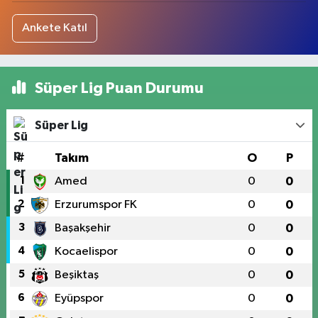
Ankete Katıl
Süper Lig Puan Durumu
Süper Lig
#
Takım
O
P
1
Amed
0
0
2
Erzurumspor FK
0
0
3
Başakşehir
0
0
4
Kocaelispor
0
0
5
Beşiktaş
0
0
6
Eyüpspor
0
0