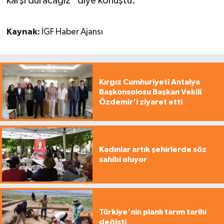
karşı duracağız” diye konuştu.
Kaynak:
İGF Haber Ajansı
Kırgız Cumhuriyeti Antalya
Başkonsolosu Başkan Vekili
Özdemir'i ziyaret etti
Kadınlar artık şehirlerde söz
sahibi oluyor
Türkiye'nin planlı tarım tarihi
değişti