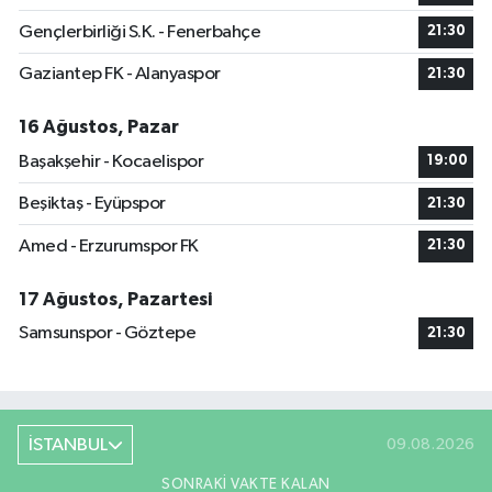
Gençlerbirliği S.K. - Fenerbahçe
21:30
Gaziantep FK - Alanyaspor
21:30
16 Ağustos, Pazar
Başakşehir - Kocaelispor
19:00
Beşiktaş - Eyüpspor
21:30
Amed - Erzurumspor FK
21:30
17 Ağustos, Pazartesi
Samsunspor - Göztepe
21:30
İSTANBUL
09.08.2026
SONRAKI VAKTE KALAN