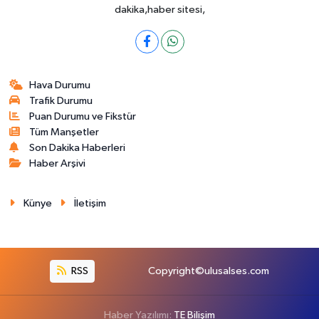
dakika,haber sitesi,
Hava Durumu
Trafik Durumu
Puan Durumu ve Fikstür
Tüm Manşetler
Son Dakika Haberleri
Haber Arşivi
Künye
İletişim
RSS
Copyright©ulusalses.com
Haber Yazılımı:
TE Bilişim