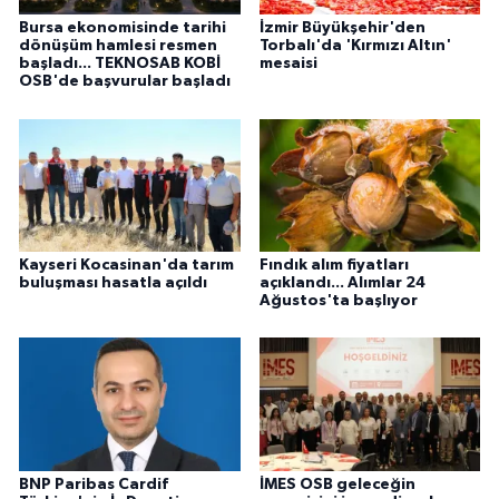
Bursa ekonomisinde tarihi
İzmir Büyükşehir'den
dönüşüm hamlesi resmen
Torbalı'da 'Kırmızı Altın'
başladı... TEKNOSAB KOBİ
mesaisi
OSB'de başvurular başladı
Kayseri Kocasinan'da tarım
Fındık alım fiyatları
buluşması hasatla açıldı
açıklandı... Alımlar 24
Ağustos'ta başlıyor
BNP Paribas Cardif
İMES OSB geleceğin