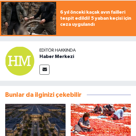
6 yıl önceki kaçak avın failleri
tespit edildi! 5 yaban keçisi için
ceza uygulandı
EDITÖR HAKKINDA
Haber Merkezi
Bunlar da ilginizi çekebilir