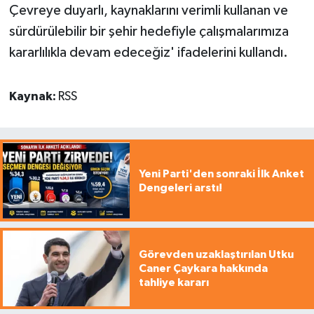
Çevreye duyarlı, kaynaklarını verimli kullanan ve
sürdürülebilir bir şehir hedefiyle çalışmalarımıza
kararlılıkla devam edeceğiz' ifadelerini kullandı.
Kaynak:
RSS
Yeni Parti'den sonraki İlk Anket
Dengeleri arstı!
Görevden uzaklaştırılan Utku
Caner Çaykara hakkında
tahliye kararı