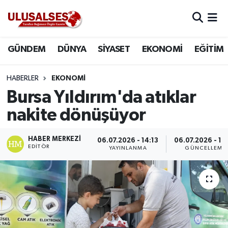
GÜNDEM
Hava Durumu
GÜNDEM
DÜNYA
SİYASET
EKONOMİ
EĞİTİM
DÜNYA
Trafik Durumu
HABERLER
EKONOMİ
SİYASET
Süper Lig Puan Durumu ve Fikstür
Bursa Yıldırım'da atıklar
nakite dönüşüyor
EKONOMİ
Tüm Manşetler
HABER MERKEZI
06.07.2026 - 14:13
06.07.2026 - 14
EĞİTİM
Son Dakika Haberleri
EDITÖR
YAYINLANMA
GÜNCELLEME
SAĞLIK
Haber Arşivi
MAGAZİN
SPOR