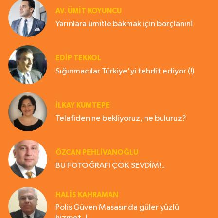
AV. ÜMIT KOYUNCU
Yarınlara ümitle bakmak için borçlanın!
EDIP TEKKOL
Sığınmacılar Türkiye'yi tehdit ediyor (!)
İLKAY KUMTEPE
Telafiden ne bekliyoruz, ne buluruz?
ÖZCAN PEHLİVANOĞLU
BU FOTOĞRAFI ÇOK SEVDİM!..
HALIS KAHRAMAN
Polis Güven Masasında güler yüzlü
hizmet..!