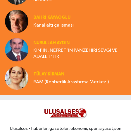
BAHRI KAYAOĞLU
Kanal altı çalışması
NURULLAH AYDIN
KİN'İN, NEFRET'İN PANZEHİRİ SEVGİ VE
ADALET'TİR
TÜLAY KİRMAN
RAM (Rehberlik Araştırma Merkezi)
Ulusalses - haberler, gazeteler, ekonomi, spor, siyaset,son