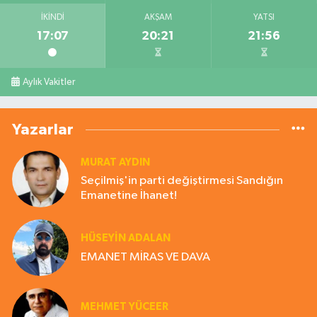
İKINDI
AKŞAM
YATSI
17:07
20:21
21:56
Aylık Vakitler
Yazarlar
MURAT AYDIN
Seçilmiş'in parti değiştirmesi Sandığın
Emanetine İhanet!
HÜSEYIN ADALAN
EMANET MİRAS VE DAVA
MEHMET YÜCEER