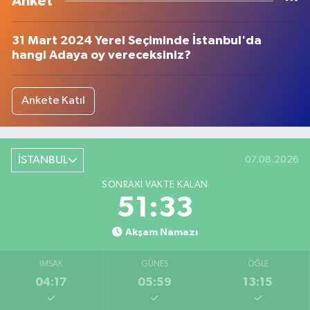
Anket
31 Mart 2024 Yerel Seçiminde İstanbul'da
hangi Adaya oy vereceksiniz?
Ankete Katıl
İSTANBUL
07.08.2026
SONRAKI VAKTE KALAN
51:32
Akşam Namazı
İMSAK
GÜNEŞ
ÖĞLE
04:17
05:59
13:15