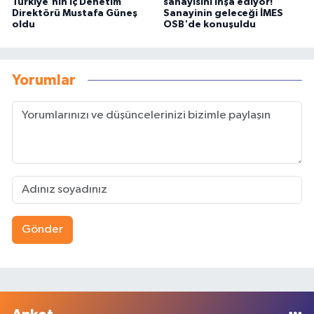
Türkiye'nin İç Denetim
sanayisini inşa ediyor!
Direktörü Mustafa Güneş
Sanayinin geleceği İMES
oldu
OSB'de konuşuldu
Yorumlar
Gönder