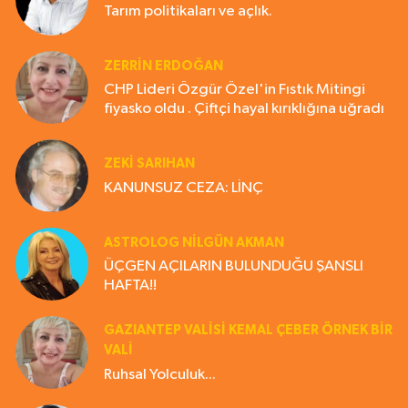
Tarım politikaları ve açlık.
ZERRIN ERDOĞAN
CHP Lideri Özgür Özel'in Fıstık Mitingi
fiyasko oldu . Çiftçi hayal kırıklığına uğradı
ZEKI SARIHAN
KANUNSUZ CEZA: LİNÇ
ASTROLOG NILGÜN AKMAN
ÜÇGEN AÇILARIN BULUNDUĞU ŞANSLI
HAFTA!!
GAZIANTEP VALISI KEMAL ÇEBER ÖRNEK BİR
VALİ
Ruhsal Yolculuk...