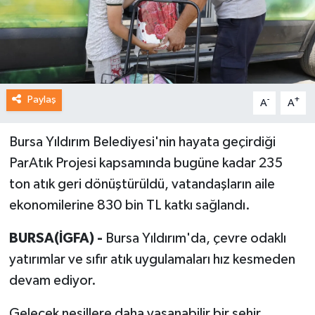
Paylaş
-
+
A
A
Bursa Yıldırım Belediyesi'nin hayata geçirdiği
ParAtık Projesi kapsamında bugüne kadar 235
ton atık geri dönüştürüldü, vatandaşların aile
ekonomilerine 830 bin TL katkı sağlandı.
BURSA(İGFA) -
Bursa Yıldırım'da, çevre odaklı
yatırımlar ve sıfır atık uygulamaları hız kesmeden
devam ediyor.
Gelecek nesillere daha yaşanabilir bir şehir