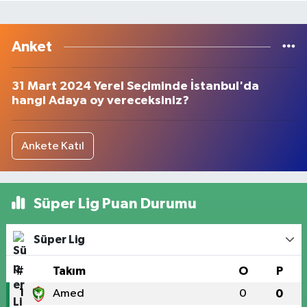
Anket
31 Mart 2024 Yerel Seçiminde İstanbul'da
hangi Adaya oy vereceksiniz?
Ankete Katıl
Süper Lig Puan Durumu
Süper Lig
#
Takım
O
P
1
Amed
0
0