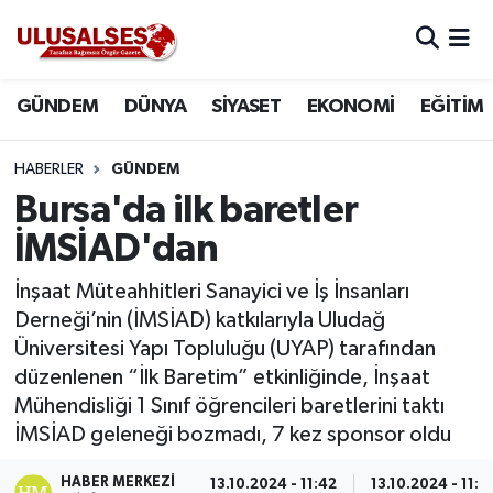
GÜNDEM
Hava Durumu
GÜNDEM
DÜNYA
SİYASET
EKONOMİ
EĞİTİM
DÜNYA
Trafik Durumu
HABERLER
GÜNDEM
SİYASET
Süper Lig Puan Durumu ve Fikstür
Bursa'da ilk baretler
İMSİAD'dan
EKONOMİ
Tüm Manşetler
İnşaat Müteahhitleri Sanayici ve İş İnsanları
EĞİTİM
Son Dakika Haberleri
Derneği’nin (İMSİAD) katkılarıyla Uludağ
Üniversitesi Yapı Topluluğu (UYAP) tarafından
SAĞLIK
Haber Arşivi
düzenlenen “İlk Baretim” etkinliğinde, İnşaat
Mühendisliği 1 Sınıf öğrencileri baretlerini taktı
MAGAZİN
İMSİAD geleneği bozmadı, 7 kez sponsor oldu
SPOR
HABER MERKEZI
13.10.2024 - 11:42
13.10.2024 - 11:4