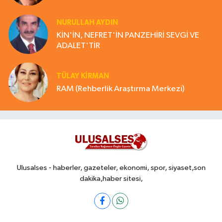
NURULLAH AYDIN
KİN'İN, NEFRET'İN PANZEHİRİ SEVGİ VE
ADALET'TİR
TÜLAY KİRMAN
RAM (Rehberlik Araştırma Merkezi)
Ulusalses - haberler, gazeteler, ekonomi, spor, siyaset,son
dakika,haber sitesi,