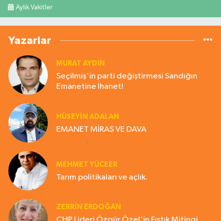
Aylık Vakitler
Yazarlar
MURAT AYDIN
Seçilmiş'in parti değiştirmesi Sandığın
Emanetine İhanet!
HÜSEYIN ADALAN
EMANET MİRAS VE DAVA
MEHMET YÜCEER
Tarım politikaları ve açlık.
ZERRIN ERDOĞAN
CHP Lideri Özgür Özel'in Fıstık Mitingi