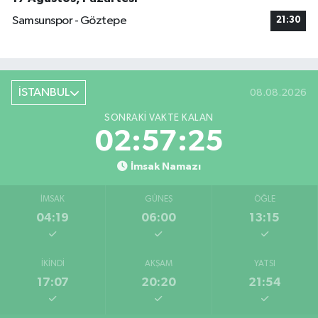
Samsunspor - Göztepe
21:30
İSTANBUL
08.08.2026
SONRAKI VAKTE KALAN
02:57:25
İmsak Namazı
İMSAK
GÜNEŞ
ÖĞLE
04:19
06:00
13:15
İKINDI
AKŞAM
YATSI
17:07
20:20
21:54