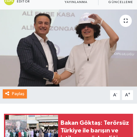
EDITÖR
YAYINLANMA
GÜNCELLEME
Paylaş
-
+
A
A
Bakan Göktaş: Terörsüz
Türkiye ile barışın ve