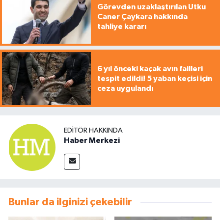
Görevden uzaklaştırılan Utku
Caner Çaykara hakkında
tahliye kararı
6 yıl önceki kaçak avın failleri
tespit edildi! 5 yaban keçisi için
ceza uygulandı
EDITÖR HAKKINDA
Haber Merkezi
Bunlar da ilginizi çekebilir