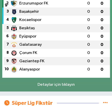
2
Erzurumspor FK
0
0
3
Başakşehir
0
0
4
Kocaelispor
0
0
5
Beşiktaş
0
0
6
Eyüpspor
0
0
7
Galatasaray
0
0
8
Çorum FK
0
0
9
Gaziantep FK
0
0
10
Alanyaspor
0
0
Detaylar için tıklayın
Süper Lig Fikstür