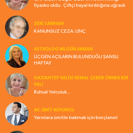
fiyasko oldu . Çiftçi hayal kırıklığına uğradı
ZEKI SARIHAN
KANUNSUZ CEZA: LİNÇ
ASTROLOG NILGÜN AKMAN
ÜÇGEN AÇILARIN BULUNDUĞU ŞANSLI
HAFTA!!
GAZIANTEP VALISI KEMAL ÇEBER ÖRNEK BİR
VALİ
Ruhsal Yolculuk...
AV. ÜMIT KOYUNCU
Yarınlara ümitle bakmak için borçlanın!