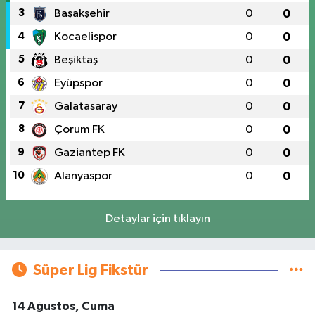
3
Başakşehir
0
0
4
Kocaelispor
0
0
5
Beşiktaş
0
0
6
Eyüpspor
0
0
7
Galatasaray
0
0
8
Çorum FK
0
0
9
Gaziantep FK
0
0
10
Alanyaspor
0
0
Detaylar için tıklayın
Süper Lig Fikstür
14 Ağustos, Cuma