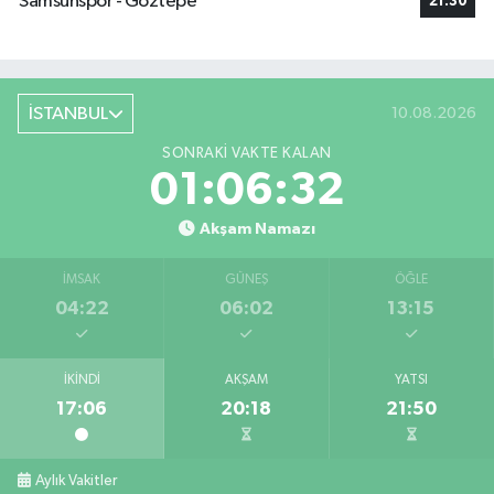
Samsunspor - Göztepe
21:30
İSTANBUL
10.08.2026
SONRAKI VAKTE KALAN
01:06:31
Akşam Namazı
İMSAK
GÜNEŞ
ÖĞLE
04:22
06:02
13:15
İKINDI
AKŞAM
YATSI
17:06
20:18
21:50
Aylık Vakitler