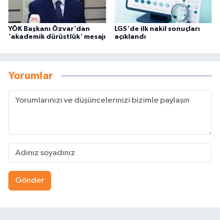
YÖK Başkanı Özvar'dan
LGS'de ilk nakil sonuçları
'akademik dürüstlük' mesajı
açıklandı
Yorumlar
Gönder