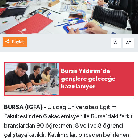
Paylaş
-
+
A
A
Bursa Yıldırım'da
gençlere geleceğe
hazırlanıyor
BURSA (İGFA) -
Uludağ Üniversitesi Eğitim
Fakültesi’nden 6 akademisyen ile Bursa’daki farklı
branşlardan 90 öğretmen, 8 veli ve 8 öğrenci
çalıştaya katıldı. Katılımcılar, önceden belirlenen