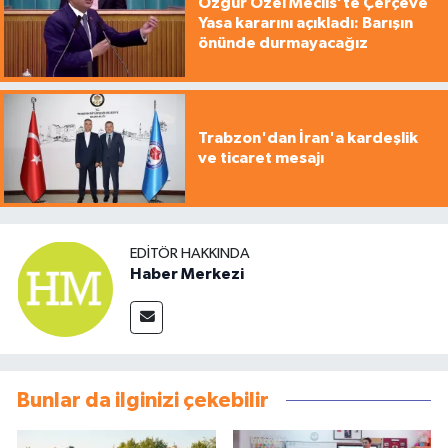
Özgür Özel Meclis’te Çerçeve
Yasa kararını açıkladı: Barışın
önünde durmayacağız
Trabzon'dan İran'a kardeşlik
ve ticaret mesajı
EDITÖR HAKKINDA
Haber Merkezi
Bunlar da ilginizi çekebilir