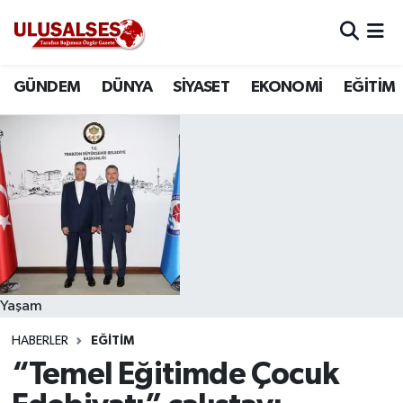
GÜNDEM
Hava Durumu
GÜNDEM
DÜNYA
SİYASET
EKONOMİ
EĞİTİM
DÜNYA
Trafik Durumu
SİYASET
Süper Lig Puan Durumu ve Fikstür
EKONOMİ
Tüm Manşetler
EĞİTİM
Son Dakika Haberleri
SAĞLIK
Haber Arşivi
Yaşam
HABERLER
EĞİTİM
MAGAZİN
“Temel Eğitimde Çocuk
SPOR