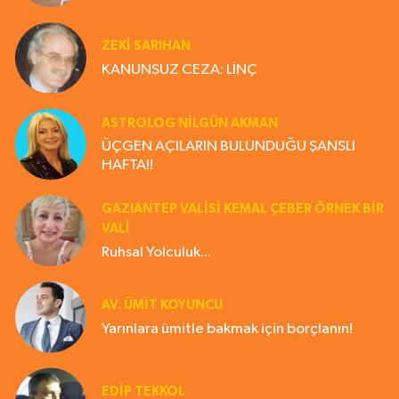
ZEKI SARIHAN
KANUNSUZ CEZA: LİNÇ
ASTROLOG NILGÜN AKMAN
ÜÇGEN AÇILARIN BULUNDUĞU ŞANSLI
HAFTA!!
GAZIANTEP VALISI KEMAL ÇEBER ÖRNEK BİR
VALİ
Ruhsal Yolculuk...
AV. ÜMIT KOYUNCU
Yarınlara ümitle bakmak için borçlanın!
EDIP TEKKOL