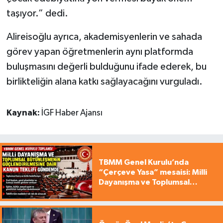
taşıyor.” dedi.
Alireisoğlu ayrıca, akademisyenlerin ve sahada
görev yapan öğretmenlerin aynı platformda
buluşmasını değerli bulduğunu ifade ederek, bu
birlikteliğin alana katkı sağlayacağını vurguladı.
Kaynak:
İGF Haber Ajansı
TBMM Genel Kurulu’nda
“Çerçeve Yasa” mesaisi: Milli
Dayanışma ve Toplumsal
Bütünleşme Teklifi gündemde