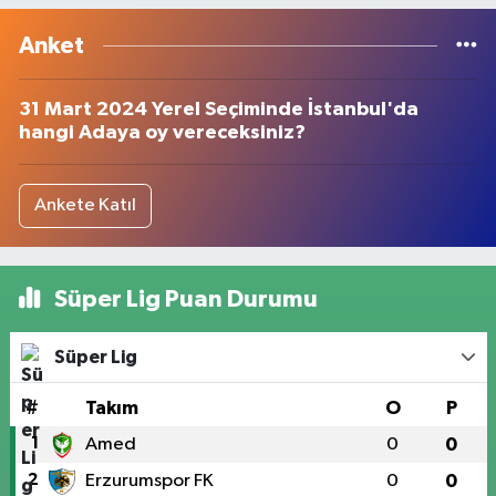
Anket
31 Mart 2024 Yerel Seçiminde İstanbul'da
hangi Adaya oy vereceksiniz?
Ankete Katıl
Süper Lig Puan Durumu
Süper Lig
#
Takım
O
P
1
Amed
0
0
2
Erzurumspor FK
0
0