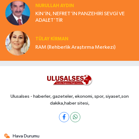
NURULLAH AYDIN
KİN'İN, NEFRET'İN PANZEHİRİ SEVGİ VE
ADALET'TİR
TÜLAY KİRMAN
RAM (Rehberlik Araştırma Merkezi)
Ulusalses - haberler, gazeteler, ekonomi, spor, siyaset,son
dakika,haber sitesi,
Hava Durumu