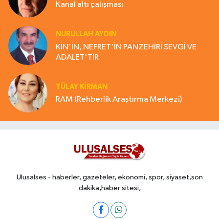
Kanal altı çalışması
NURULLAH AYDIN
KİN'İN, NEFRET'İN PANZEHİRİ SEVGİ VE
ADALET'TİR
TÜLAY KİRMAN
RAM (Rehberlik Araştırma Merkezi)
Ulusalses - haberler, gazeteler, ekonomi, spor, siyaset,son
dakika,haber sitesi,