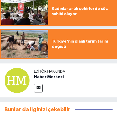
Kadınlar artık şehirlerde söz
sahibi oluyor
Türkiye'nin planlı tarım tarihi
değişti
EDITÖR HAKKINDA
Haber Merkezi
Bunlar da ilginizi çekebilir