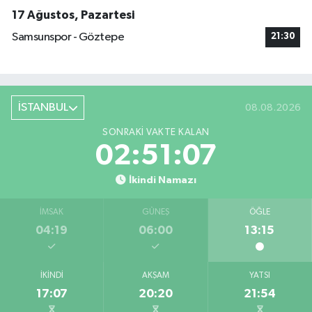
17 Ağustos, Pazartesi
Samsunspor - Göztepe
21:30
İSTANBUL
08.08.2026
SONRAKI VAKTE KALAN
02:51:06
İkindi Namazı
İMSAK
GÜNEŞ
ÖĞLE
04:19
06:00
13:15
İKINDI
AKŞAM
YATSI
17:07
20:20
21:54