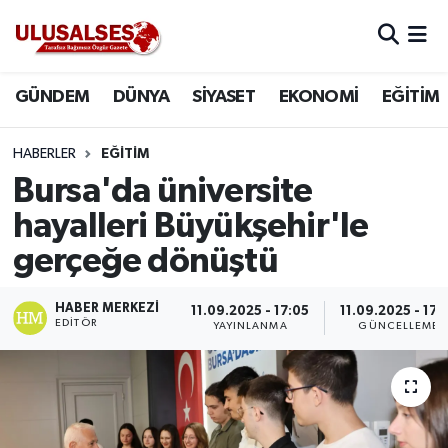
GÜNDEM
Hava Durumu
GÜNDEM
DÜNYA
SİYASET
EKONOMİ
EĞİTİM
DÜNYA
Trafik Durumu
HABERLER
EĞİTİM
SİYASET
Süper Lig Puan Durumu ve Fikstür
Bursa'da üniversite
hayalleri Büyükşehir'le
EKONOMİ
Tüm Manşetler
gerçeğe dönüştü
EĞİTİM
Son Dakika Haberleri
HABER MERKEZI
11.09.2025 - 17:05
11.09.2025 - 17:
EDITÖR
YAYINLANMA
GÜNCELLEME
SAĞLIK
Haber Arşivi
MAGAZİN
SPOR