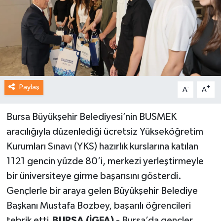
Paylaş
-
+
A
A
Bursa Büyükşehir Belediyesi’nin BUSMEK
aracılığıyla düzenlediği ücretsiz Yükseköğretim
Kurumları Sınavı (YKS) hazırlık kurslarına katılan
1121 gencin yüzde 80’i, merkezi yerleştirmeyle
bir üniversiteye girme başarısını gösterdi.
Gençlerle bir araya gelen Büyükşehir Belediye
Başkanı Mustafa Bozbey, başarılı öğrencileri
tebrik etti.
BURSA (İGFA) -
Bursa’da gençler,