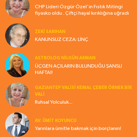
CHP Lideri Özgür Özel'in Fıstık Mitingi
fiyasko oldu . Çiftçi hayal kırıklığına uğradı
ZEKI SARIHAN
KANUNSUZ CEZA: LİNÇ
ASTROLOG NILGÜN AKMAN
ÜÇGEN AÇILARIN BULUNDUĞU ŞANSLI
HAFTA!!
GAZIANTEP VALISI KEMAL ÇEBER ÖRNEK BİR
VALİ
Ruhsal Yolculuk...
AV. ÜMIT KOYUNCU
Yarınlara ümitle bakmak için borçlanın!