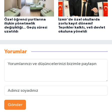
Özel öğrenci yurtlarına
İzmir'de özel okullarda
ilişkin yönetmelik
zorlu kayıt dönemi!
değişikliği... Geçiş süresi
Teşvikler kalktı, veli devlet
uzatıldı
okuluna yöneldi
Yorumlar
Gönder