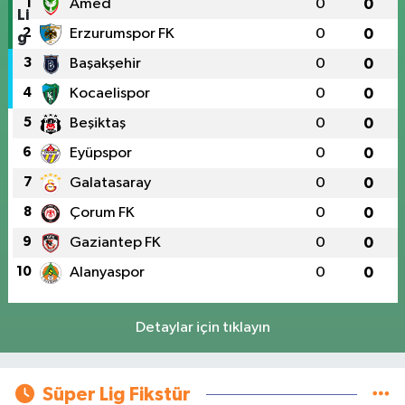
1
Amed
0
0
2
Erzurumspor FK
0
0
3
Başakşehir
0
0
4
Kocaelispor
0
0
5
Beşiktaş
0
0
6
Eyüpspor
0
0
7
Galatasaray
0
0
8
Çorum FK
0
0
9
Gaziantep FK
0
0
10
Alanyaspor
0
0
Detaylar için tıklayın
Süper Lig Fikstür