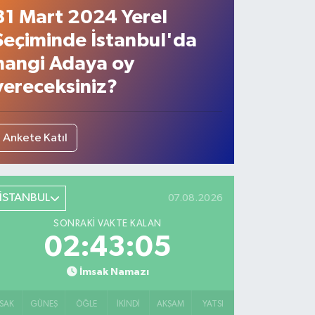
31 Mart 2024 Yerel
Seçiminde İstanbul'da
hangi Adaya oy
vereceksiniz?
Ankete Katıl
İSTANBUL
07.08.2026
SONRAKI VAKTE KALAN
02:43:04
İmsak Namazı
SAK
GÜNEŞ
ÖĞLE
İKINDI
AKŞAM
YATSI