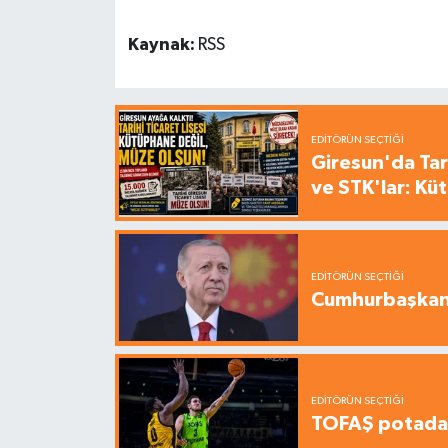
Kaynak:
RSS
EDITÖRÜN SEÇTIĞI
Giresun'da Tari
ve STK'lar: Kü
EDITÖRÜN SEÇTIĞI
Cumhurbaşkanı
EDITÖRÜN SEÇTIĞI
TOFAŞ potada 