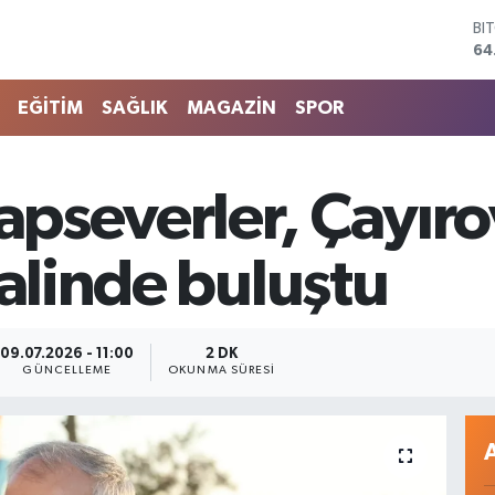
DO
47
EU
55
EĞİTİM
SAĞLIK
MAGAZİN
SPOR
ST
64
GR
65
tapseverler, Çayır
Bİ
13
BI
nalinde buluştu
64
09.07.2026 - 11:00
2 DK
GÜNCELLEME
OKUNMA SÜRESI