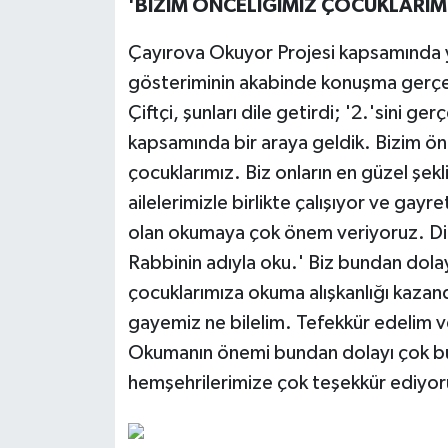
'BİZİM ÖNCELİĞİMİZ ÇOCUKLARIM
Çayırova Okuyor Projesi kapsamında ya
gösteriminin akabinde konuşma gerçe
Çiftçi, şunları dile getirdi; '2.'sini g
kapsamında bir araya geldik. Bizim ön
çocuklarımız. Biz onların en güzel şek
ailelerimizle birlikte çalışıyor ve gayr
olan okumaya çok önem veriyoruz. Dinim
Rabbinin adıyla oku.' Biz bundan dol
çocuklarımıza okuma alışkanlığı kazand
gayemiz ne bilelim. Tefekkür edelim v
Okumanın önemi bundan dolayı çok büy
hemşehrilerimize çok teşekkür ediyor