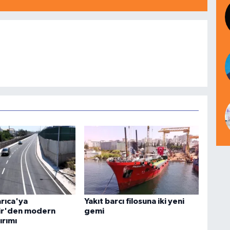
arıca'ya
Yakıt barcı filosuna iki yeni
ir'den modern
gemi
ırımı