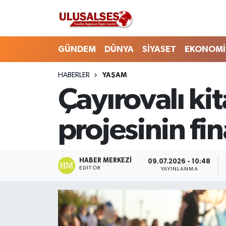
GÜNDEM
Hava Durumu
GÜNDEM
DÜNYA
SİYASET
EKONOMİ
DÜNYA
Trafik Durumu
HABERLER
YAŞAM
Çayırovalı ki
SİYASET
Süper Lig Puan Durumu ve Fikstür
EKONOMİ
Tüm Manşetler
projesinin fi
EĞİTİM
Son Dakika Haberleri
HABER MERKEZI
09.07.2026 - 10:48
SAĞLIK
Haber Arşivi
EDITÖR
YAYINLANMA
MAGAZİN
SPOR