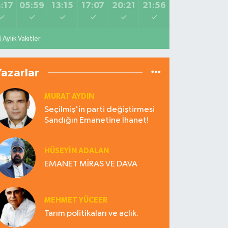
:17
05:59
13:15
17:07
20:21
21:56
Aylık Vakitler
Yazarlar
MURAT AYDIN
Seçilmiş'in parti değiştirmesi
Sandığın Emanetine İhanet!
HÜSEYIN ADALAN
EMANET MİRAS VE DAVA
MEHMET YÜCEER
Tarım politikaları ve açlık.