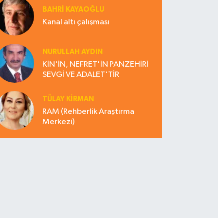
BAHRI KAYAOĞLU
Kanal altı çalışması
NURULLAH AYDIN
KİN'İN, NEFRET'İN PANZEHİRİ
SEVGİ VE ADALET'TİR
TÜLAY KİRMAN
RAM (Rehberlik Araştırma
Merkezi)