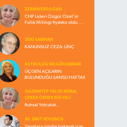
ZERRIN ERDOĞAN
CHP Lideri Özgür Özel'in
Fıstık Mitingi fiyasko oldu .
Çiftçi hayal kırıklığına uğradı
ZEKI SARIHAN
KANUNSUZ CEZA: LİNÇ
ASTROLOG NILGÜN AKMAN
ÜÇGEN AÇILARIN
BULUNDUĞU ŞANSLI HAFTA!!
GAZIANTEP VALISI KEMAL
ÇEBER ÖRNEK BİR VALİ
Ruhsal Yolculuk...
AV. ÜMIT KOYUNCU
Yarınlara ümitle bakmak için