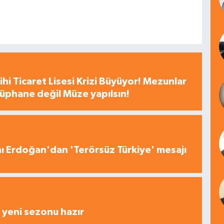
hi Ticaret Lisesi Krizi Büyüyor! Mezunlar
tüphane değil Müze yapılsın!
 Erdoğan'dan 'Terörsüz Türkiye' mesajı
yeni sezonu hazır