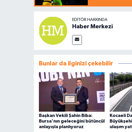
EDITÖR HAKKINDA
Haber Merkezi
Bunlar da ilginizi çekebilir
Başkan Vekili Şahin Biba:
Kocaeli D
Bursa'nın geleceğini bütüncül
Büyükşeh
anlayışla planlıyoruz
ulaşım yat