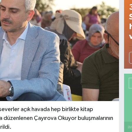
everler açık havada hep birlikte kitap
nca düzenlenen Çayırova Okuyor buluşmalarının
ildi.
İM