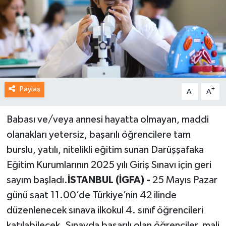
Paylaş
-
+
A
A
Babası ve/veya annesi hayatta olmayan, maddi
olanakları yetersiz, başarılı öğrencilere tam
burslu, yatılı, nitelikli eğitim sunan Darüşşafaka
Eğitim Kurumlarının 2025 yılı Giriş Sınavı için geri
sayım başladı.
İSTANBUL (İGFA) -
25 Mayıs Pazar
günü saat 11.00’de Türkiye’nin 42 ilinde
düzenlenecek sınava ilkokul 4. sınıf öğrencileri
katılabilecek. Sınavda başarılı olan öğrenciler, mali