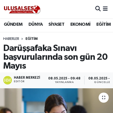
GÜNDEM
Hava Durumu
GÜNDEM
DÜNYA
SİYASET
EKONOMİ
EĞİTİM
DÜNYA
Trafik Durumu
HABERLER
EĞİTİM
SİYASET
Süper Lig Puan Durumu ve Fikstür
Darüşşafaka Sınavı
başvurularında son gün 20
EKONOMİ
Tüm Manşetler
Mayıs
EĞİTİM
Son Dakika Haberleri
HABER MERKEZI
08.05.2025 - 09:48
08.05.2025 - 
EDITÖR
YAYINLANMA
GÜNCELLEM
SAĞLIK
Haber Arşivi
MAGAZİN
SPOR