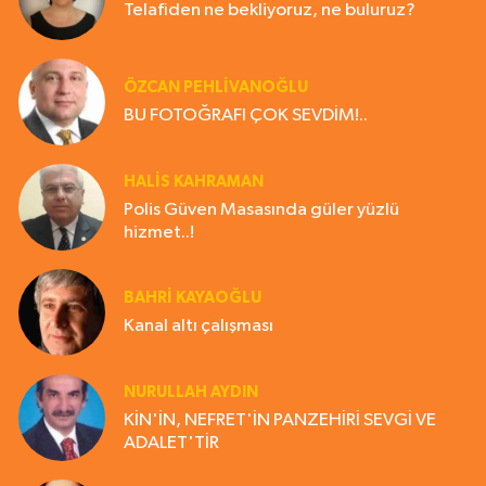
Telafiden ne bekliyoruz, ne buluruz?
ÖZCAN PEHLİVANOĞLU
BU FOTOĞRAFI ÇOK SEVDİM!..
HALIS KAHRAMAN
Polis Güven Masasında güler yüzlü
hizmet..!
BAHRI KAYAOĞLU
Kanal altı çalışması
NURULLAH AYDIN
KİN'İN, NEFRET'İN PANZEHİRİ SEVGİ VE
ADALET'TİR