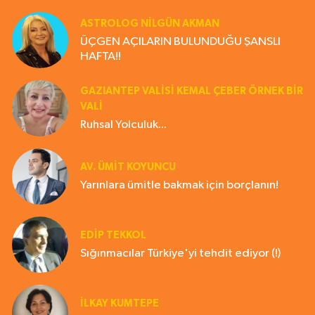
ASTROLOG NILGÜN AKMAN
ÜÇGEN AÇILARIN BULUNDUĞU ŞANSLI
HAFTA!!
GAZIANTEP VALISI KEMAL ÇEBER ÖRNEK BİR
VALİ
Ruhsal Yolculuk...
AV. ÜMIT KOYUNCU
Yarınlara ümitle bakmak için borçlanın!
EDIP TEKKOL
Sığınmacılar Türkiye'yi tehdit ediyor (!)
İLKAY KUMTEPE