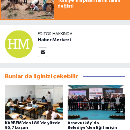
Türkiye'nin planlı tarım tarihi
değişti
EDITÖR HAKKINDA
Haber Merkezi
Bunlar da ilginizi çekebilir
KARBEM'den LGS'de yüzde
Arnavutköy'da
95,7 başarı
Belediye'den Eğitim için