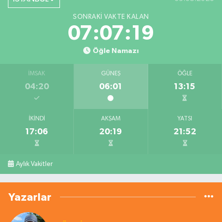
SONRAKI VAKTE KALAN
07:07:19
Öğle Namazı
İMSAK
GÜNEŞ
ÖĞLE
04:20
06:01
13:15
İKINDI
AKŞAM
YATSI
17:06
20:19
21:52
Aylık Vakitler
Yazarlar