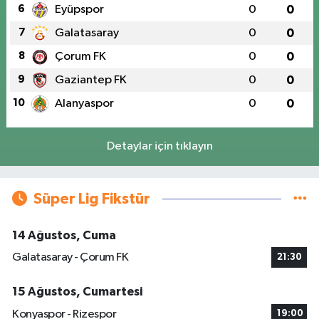
6
Eyüpspor
0
0
7
Galatasaray
0
0
8
Çorum FK
0
0
9
Gaziantep FK
0
0
10
Alanyaspor
0
0
Detaylar için tıklayın
Süper Lig Fikstür
14 Ağustos, Cuma
Galatasaray - Çorum FK
21:30
15 Ağustos, Cumartesi
Konyaspor - Rizespor
19:00