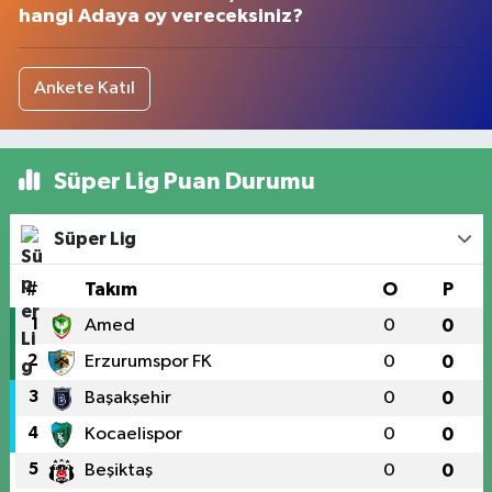
hangi Adaya oy vereceksiniz?
Ankete Katıl
Süper Lig Puan Durumu
Süper Lig
#
Takım
O
P
1
Amed
0
0
2
Erzurumspor FK
0
0
3
Başakşehir
0
0
4
Kocaelispor
0
0
5
Beşiktaş
0
0