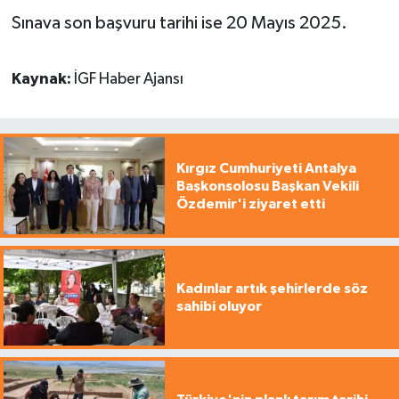
Sınava son başvuru tarihi ise 20 Mayıs 2025.
Kaynak:
İGF Haber Ajansı
Kırgız Cumhuriyeti Antalya
Başkonsolosu Başkan Vekili
Özdemir'i ziyaret etti
Kadınlar artık şehirlerde söz
sahibi oluyor