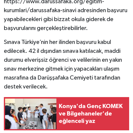
https://www.darussafaka.org/egitim-
kurumlari/darussafaka-sinavi adresinden başvuru
yapabilecekleri gibi bizzat okula giderek de
başvurularını gerçekleştirebilirler.
Sınava Türkiye’nin her ilinden başvuru kabul
edilecek. 42 il dışından sınava katılacak, maddi
durumu elverişsiz öğrenci ve velilerinin en yakın
sınav merkezine gitmek için yapacakları ulaşım
masrafına da Darüşşafaka Cemiyeti tarafından
destek verilecek.
Konya'da Genç KOMEK
ve Bilgehaneler'de
eğlenceli yaz