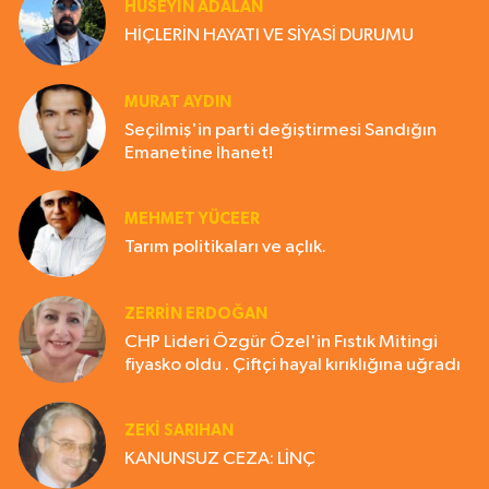
HÜSEYIN ADALAN
HİÇLERİN HAYATI VE SİYASİ DURUMU
MURAT AYDIN
Seçilmiş'in parti değiştirmesi Sandığın
Emanetine İhanet!
MEHMET YÜCEER
Tarım politikaları ve açlık.
ZERRIN ERDOĞAN
CHP Lideri Özgür Özel'in Fıstık Mitingi
fiyasko oldu . Çiftçi hayal kırıklığına uğradı
ZEKI SARIHAN
KANUNSUZ CEZA: LİNÇ