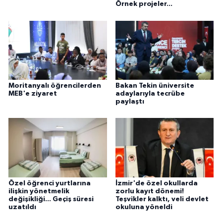
Örnek projeler...
Moritanyalı öğrencilerden
Bakan Tekin üniversite
MEB'e ziyaret
adaylarıyla tecrübe
paylaştı
Özel öğrenci yurtlarına
İzmir'de özel okullarda
ilişkin yönetmelik
zorlu kayıt dönemi!
değişikliği... Geçiş süresi
Teşvikler kalktı, veli devlet
uzatıldı
okuluna yöneldi