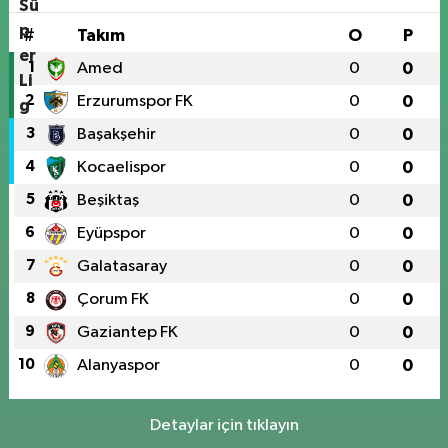
#
Takım
O
P
1
Amed
0
0
2
Erzurumspor FK
0
0
3
Başakşehir
0
0
4
Kocaelispor
0
0
5
Beşiktaş
0
0
6
Eyüpspor
0
0
7
Galatasaray
0
0
8
Çorum FK
0
0
9
Gaziantep FK
0
0
10
Alanyaspor
0
0
Detaylar için tıklayın