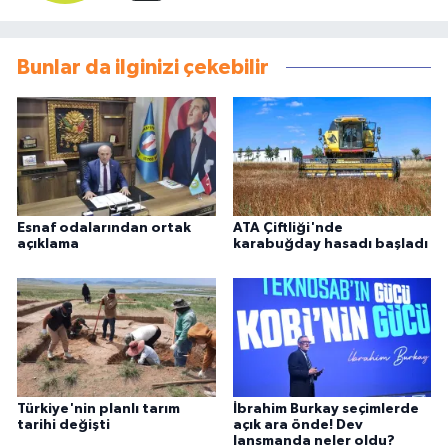
Bunlar da ilginizi çekebilir
Esnaf odalarından ortak
ATA Çiftliği'nde
açıklama
karabuğday hasadı başladı
Türkiye'nin planlı tarım
İbrahim Burkay seçimlerde
tarihi değişti
açık ara önde! Dev
lansmanda neler oldu?