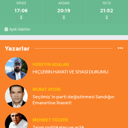
İKINDI
AKŞAM
YATSI
17:06
20:19
21:52
Aylık Vakitler
Yazarlar
HÜSEYIN ADALAN
HİÇLERİN HAYATI VE SİYASİ DURUMU
MURAT AYDIN
Seçilmiş'in parti değiştirmesi Sandığın
Emanetine İhanet!
MEHMET YÜCEER
Tarım politikaları ve açlık.