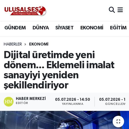
GÜNDEM
Hava Durumu
GÜNDEM
DÜNYA
SİYASET
EKONOMİ
EĞİTİM
DÜNYA
Trafik Durumu
HABERLER
EKONOMİ
SİYASET
Süper Lig Puan Durumu ve Fikstür
Dijital üretimde yeni
dönem... Eklemeli imalat
EKONOMİ
Tüm Manşetler
sanayiyi yeniden
EĞİTİM
Son Dakika Haberleri
şekillendiriyor
SAĞLIK
Haber Arşivi
HABER MERKEZI
05.07.2026 - 14:50
05.07.2026 - 15
EDITÖR
YAYINLANMA
GÜNCELLEME
MAGAZİN
SPOR