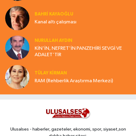
BAHRI KAYAOĞLU
Kanal altı çalışması
NURULLAH AYDIN
KİN'İN, NEFRET'İN PANZEHİRİ SEVGİ VE
ADALET'TİR
TÜLAY KİRMAN
RAM (Rehberlik Araştırma Merkezi)
Ulusalses - haberler, gazeteler, ekonomi, spor, siyaset,son
dakika,haber sitesi,