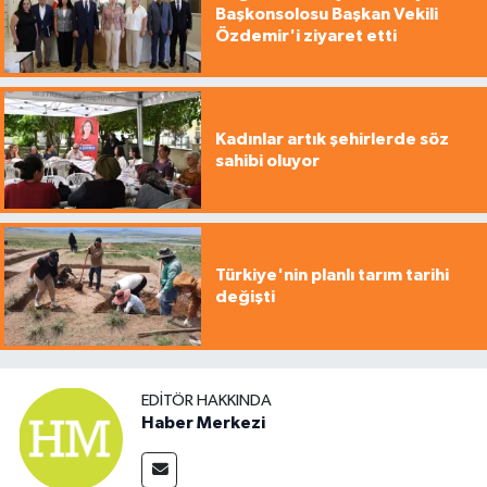
Başkonsolosu Başkan Vekili
Özdemir'i ziyaret etti
Kadınlar artık şehirlerde söz
sahibi oluyor
Türkiye'nin planlı tarım tarihi
değişti
EDITÖR HAKKINDA
Haber Merkezi