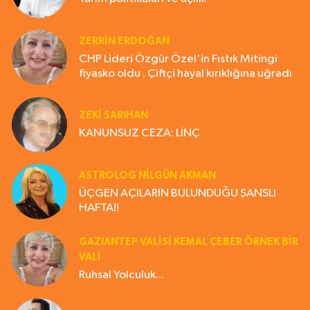
ZERRIN ERDOĞAN
CHP Lideri Özgür Özel'in Fıstık Mitingi
fiyasko oldu . Çiftçi hayal kırıklığına uğradı
ZEKI SARIHAN
KANUNSUZ CEZA: LİNÇ
ASTROLOG NILGÜN AKMAN
ÜÇGEN AÇILARIN BULUNDUĞU ŞANSLI
HAFTA!!
GAZIANTEP VALISI KEMAL ÇEBER ÖRNEK BİR
VALİ
Ruhsal Yolculuk...