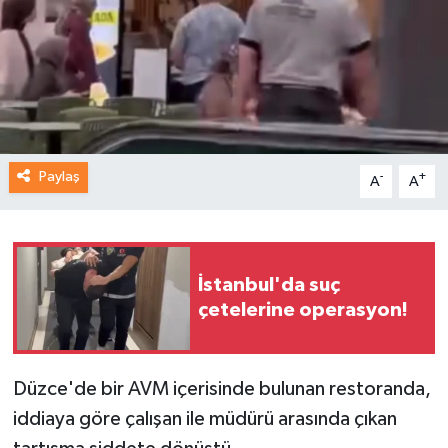
Paylaş
-
+
A
A
İstanbul'da suç
çetelerine operasyon!
Düzce'de bir AVM içerisinde bulunan restoranda,
iddiaya göre çalışan ile müdürü arasında çıkan