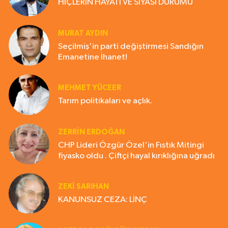
HİÇLERİN HAYATI VE SİYASİ DURUMU
MURAT AYDIN
Seçilmiş'in parti değiştirmesi Sandığın
Emanetine İhanet!
MEHMET YÜCEER
Tarım politikaları ve açlık.
ZERRIN ERDOĞAN
CHP Lideri Özgür Özel'in Fıstık Mitingi
fiyasko oldu . Çiftçi hayal kırıklığına uğradı
ZEKI SARIHAN
KANUNSUZ CEZA: LİNÇ