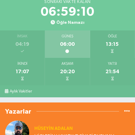
SONRAKI VAKTE KALAN
06:59:10
Öğle Namazı
İMSAK
GÜNEŞ
ÖĞLE
04:19
06:00
13:15
İKINDI
AKŞAM
YATSI
17:07
20:20
21:54
Aylık Vakitler
Yazarlar
HÜSEYIN ADALAN