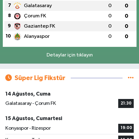
7
Galatasaray
0
0
8
Çorum FK
0
0
9
Gaziantep FK
0
0
10
Alanyaspor
0
0
Detaylar için tıklayın
Süper Lig Fikstür
14 Ağustos, Cuma
Galatasaray - Çorum FK
21:30
15 Ağustos, Cumartesi
Konyaspor - Rizespor
19:00