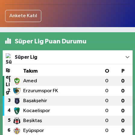
Ankete Katıl
Süper Lig Puan Durumu
Süper Lig
#
Takım
O
P
1
Amed
0
0
2
Erzurumspor FK
0
0
3
Başakşehir
0
0
4
Kocaelispor
0
0
5
Beşiktaş
0
0
6
Eyüpspor
0
0