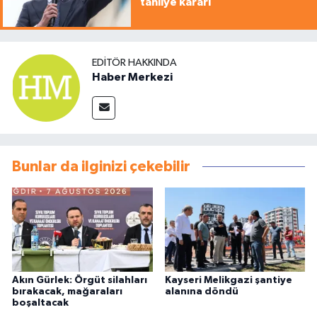
tahliye kararı
EDITÖR HAKKINDA
Haber Merkezi
Bunlar da ilginizi çekebilir
Akın Gürlek: Örgüt silahları
Kayseri Melikgazi şantiye
bırakacak, mağaraları
alanına döndü
boşaltacak