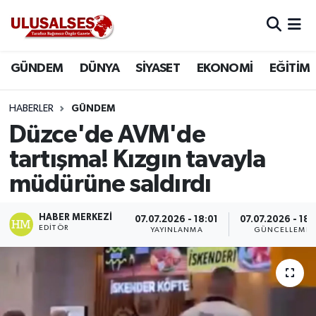
GÜNDEM
Hava Durumu
GÜNDEM
DÜNYA
SİYASET
EKONOMİ
EĞİTİM
DÜNYA
Trafik Durumu
HABERLER
GÜNDEM
SİYASET
Süper Lig Puan Durumu ve Fikstür
Düzce'de AVM'de
tartışma! Kızgın tavayla
EKONOMİ
Tüm Manşetler
müdürüne saldırdı
EĞİTİM
Son Dakika Haberleri
HABER MERKEZI
07.07.2026 - 18:01
07.07.2026 - 18:
EDITÖR
YAYINLANMA
GÜNCELLEME
SAĞLIK
Haber Arşivi
MAGAZİN
SPOR