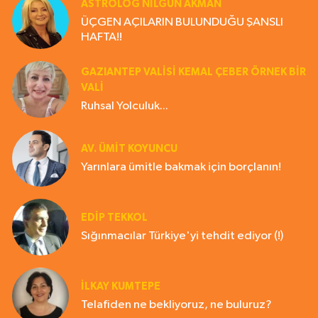
ASTROLOG NILGÜN AKMAN
ÜÇGEN AÇILARIN BULUNDUĞU ŞANSLI
HAFTA!!
GAZIANTEP VALISI KEMAL ÇEBER ÖRNEK BİR
VALİ
Ruhsal Yolculuk...
AV. ÜMIT KOYUNCU
Yarınlara ümitle bakmak için borçlanın!
EDIP TEKKOL
Sığınmacılar Türkiye'yi tehdit ediyor (!)
İLKAY KUMTEPE
Telafiden ne bekliyoruz, ne buluruz?