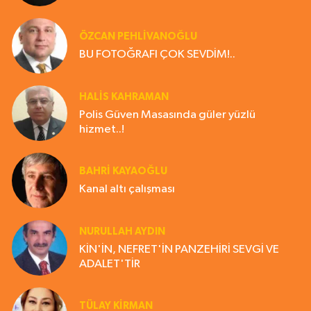
ÖZCAN PEHLİVANOĞLU
BU FOTOĞRAFI ÇOK SEVDİM!..
HALIS KAHRAMAN
Polis Güven Masasında güler yüzlü
hizmet..!
BAHRI KAYAOĞLU
Kanal altı çalışması
NURULLAH AYDIN
KİN'İN, NEFRET'İN PANZEHİRİ SEVGİ VE
ADALET'TİR
TÜLAY KİRMAN