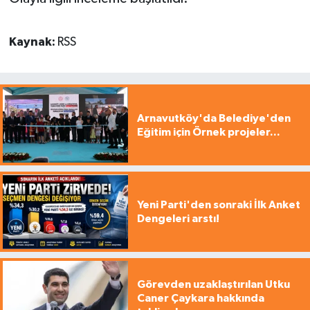
Kaynak:
RSS
Arnavutköy'da Belediye'den
Eğitim için Örnek projeler...
Yeni Parti'den sonraki İlk Anket
Dengeleri arstı!
Görevden uzaklaştırılan Utku
Caner Çaykara hakkında