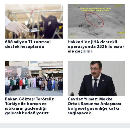
688 milyon TL tarımsal
Hakkari'de JİHA destekli
destek hesaplarda
operasyonda 253 kilo esrar
ele geçirildi
Bakan Göktaş: Terörsüz
Cevdet Yılmaz: Mekke
Türkiye ile barışın ve
Ortak Savunma Anlaşması
istikrarın güçlendiği
bölgesel güvenliğe katkı
gelecek hedefliyoruz
sağlayacak