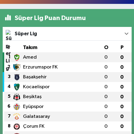
Süper Lig Puan Durumu
Süper Lig
#
Takım
O
P
1
Amed
0
0
2
Erzurumspor FK
0
0
3
Başakşehir
0
0
4
Kocaelispor
0
0
5
Beşiktaş
0
0
6
Eyüpspor
0
0
7
Galatasaray
0
0
8
Çorum FK
0
0