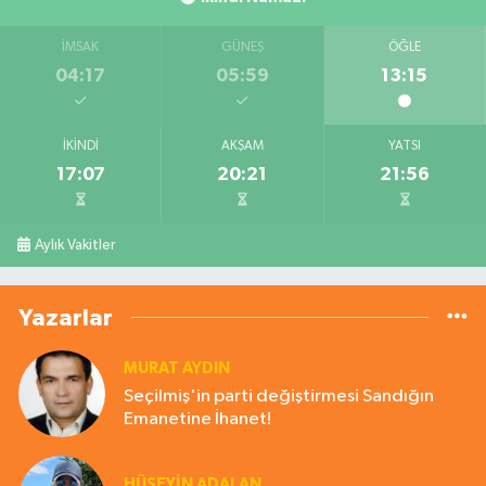
İMSAK
GÜNEŞ
ÖĞLE
04:17
05:59
13:15
İKINDI
AKŞAM
YATSI
17:07
20:21
21:56
Aylık Vakitler
Yazarlar
MURAT AYDIN
Seçilmiş'in parti değiştirmesi Sandığın
Emanetine İhanet!
HÜSEYIN ADALAN