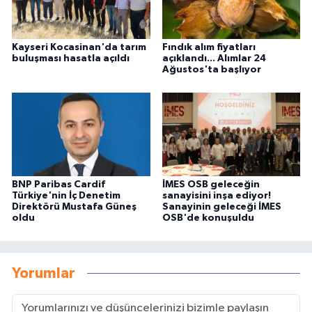
Kayseri Kocasinan'da tarım
Fındık alım fiyatları
buluşması hasatla açıldı
açıklandı... Alımlar 24
Ağustos'ta başlıyor
BNP Paribas Cardif
İMES OSB geleceğin
Türkiye'nin İç Denetim
sanayisini inşa ediyor!
Direktörü Mustafa Güneş
Sanayinin geleceği İMES
oldu
OSB'de konuşuldu
Yorumlar