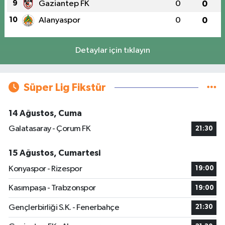
9
Gaziantep FK
0
0
10
Alanyaspor
0
0
Detaylar için tıklayın
Süper Lig Fikstür
14 Ağustos, Cuma
Galatasaray - Çorum FK
21:30
15 Ağustos, Cumartesi
Konyaspor - Rizespor
19:00
Kasımpaşa - Trabzonspor
19:00
Gençlerbirliği S.K. - Fenerbahçe
21:30