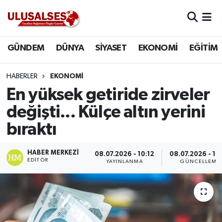
GÜNDEM
Hava Durumu
GÜNDEM
DÜNYA
SİYASET
EKONOMİ
EĞİTİM
DÜNYA
Trafik Durumu
HABERLER
EKONOMİ
SİYASET
Süper Lig Puan Durumu ve Fikstür
En yüksek getiride zirveler
değişti... Külçe altın yerini
EKONOMİ
Tüm Manşetler
bıraktı
EĞİTİM
Son Dakika Haberleri
HABER MERKEZI
08.07.2026 - 10:12
08.07.2026 - 10
EDITÖR
YAYINLANMA
GÜNCELLEME
SAĞLIK
Haber Arşivi
MAGAZİN
SPOR