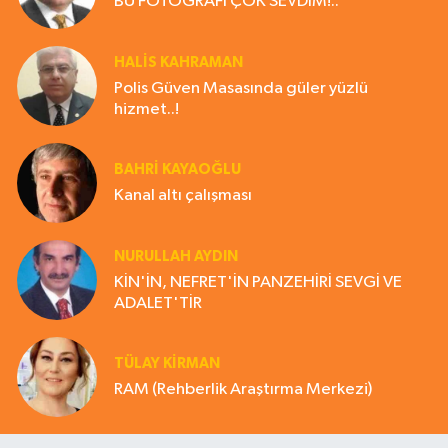
BU FOTOĞRAFI ÇOK SEVDİM!..
HALIS KAHRAMAN
Polis Güven Masasında güler yüzlü
hizmet..!
BAHRI KAYAOĞLU
Kanal altı çalışması
NURULLAH AYDIN
KİN'İN, NEFRET'İN PANZEHİRİ SEVGİ VE
ADALET'TİR
TÜLAY KİRMAN
RAM (Rehberlik Araştırma Merkezi)