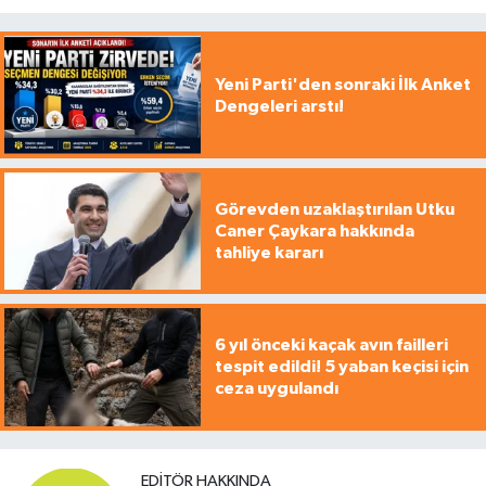
Yeni Parti'den sonraki İlk Anket
Dengeleri arstı!
Görevden uzaklaştırılan Utku
Caner Çaykara hakkında
tahliye kararı
6 yıl önceki kaçak avın failleri
tespit edildi! 5 yaban keçisi için
ceza uygulandı
EDITÖR HAKKINDA