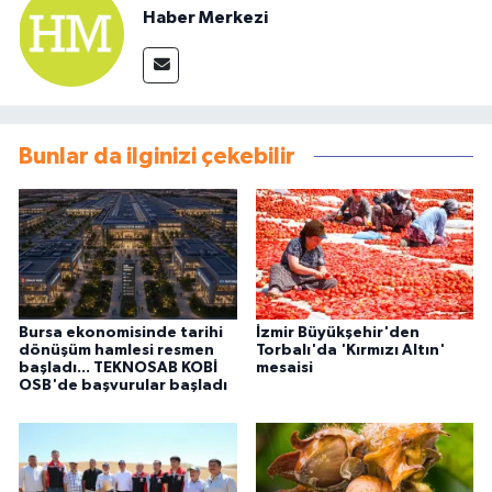
Haber Merkezi
Bunlar da ilginizi çekebilir
Bursa ekonomisinde tarihi
İzmir Büyükşehir'den
dönüşüm hamlesi resmen
Torbalı'da 'Kırmızı Altın'
başladı... TEKNOSAB KOBİ
mesaisi
OSB'de başvurular başladı