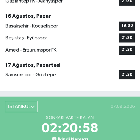
Gaziantep FK - Alanyaspor
21:30
16 Ağustos, Pazar
Başakşehir - Kocaelispor
19:00
Beşiktaş - Eyüpspor
21:30
Amed - Erzurumspor FK
21:30
17 Ağustos, Pazartesi
Samsunspor - Göztepe
21:30
İSTANBUL
07.08.2026
SONRAKI VAKTE KALAN
02:20:57
İkindi Namazı