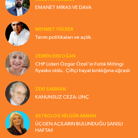
EMANET MİRAS VE DAVA
MEHMET YÜCEER
Tarım politikaları ve açlık.
ZERRIN ERDOĞAN
CHP Lideri Özgür Özel'in Fıstık Mitingi
fiyasko oldu . Çiftçi hayal kırıklığına uğradı
ZEKI SARIHAN
KANUNSUZ CEZA: LİNÇ
ASTROLOG NILGÜN AKMAN
ÜÇGEN AÇILARIN BULUNDUĞU ŞANSLI
HAFTA!!