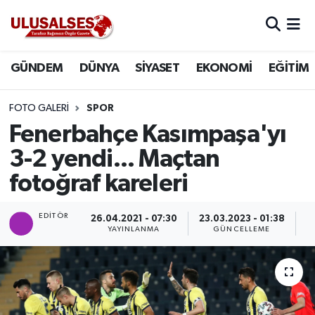
GÜNDEM
Hava Durumu
GÜNDEM
DÜNYA
SİYASET
EKONOMİ
EĞİTİM
DÜNYA
Trafik Durumu
FOTO GALERI
SPOR
SİYASET
Süper Lig Puan Durumu ve Fikstür
Fenerbahçe Kasımpaşa'yı
3-2 yendi... Maçtan
EKONOMİ
Tüm Manşetler
fotoğraf kareleri
EĞİTİM
Son Dakika Haberleri
EDITÖR
26.04.2021 - 07:30
23.03.2023 - 01:38
YAYINLANMA
GÜNCELLEME
P
SAĞLIK
Haber Arşivi
MAGAZİN
SPOR