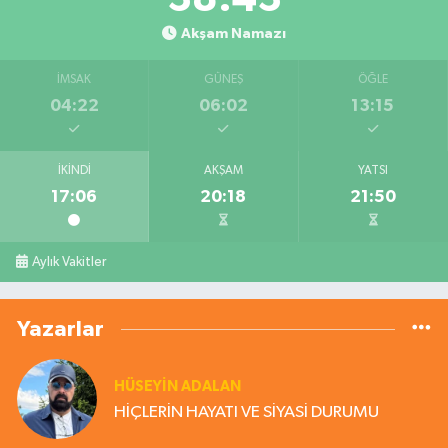
Akşam Namazı
İMSAK
GÜNEŞ
ÖĞLE
04:22
06:02
13:15
İKINDI
AKŞAM
YATSI
17:06
20:18
21:50
Aylık Vakitler
Yazarlar
HÜSEYIN ADALAN
HİÇLERİN HAYATI VE SİYASİ DURUMU