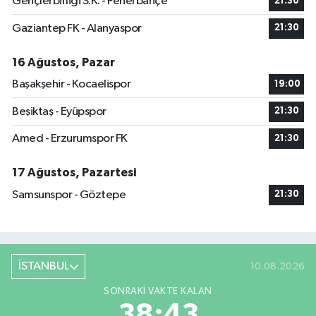
Gençlerbirliği S.K. - Fenerbahçe
21:30
Gaziantep FK - Alanyaspor
21:30
16 Ağustos, Pazar
Başakşehir - Kocaelispor
19:00
Beşiktaş - Eyüpspor
21:30
Amed - Erzurumspor FK
21:30
17 Ağustos, Pazartesi
Samsunspor - Göztepe
21:30
İSTANBUL
10.08.2026
SONRAKI VAKTE KALAN
38:42