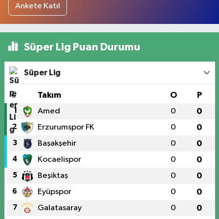
Ankete Katıl
Süper Lig Puan Durumu
Süper Lig
#
Takım
O
P
1
Amed
0
0
2
Erzurumspor FK
0
0
3
Başakşehir
0
0
4
Kocaelispor
0
0
5
Beşiktaş
0
0
6
Eyüpspor
0
0
7
Galatasaray
0
0