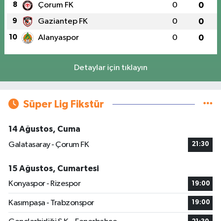
8
Çorum FK
0
0
9
Gaziantep FK
0
0
10
Alanyaspor
0
0
Detaylar için tıklayın
Süper Lig Fikstür
14 Ağustos, Cuma
Galatasaray - Çorum FK
21:30
15 Ağustos, Cumartesi
Konyaspor - Rizespor
19:00
Kasımpaşa - Trabzonspor
19:00