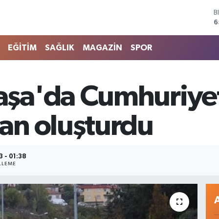
D
4
E
5
EĞİTİM
SAĞLIK
MAGAZİN
SPOR
S
6
G
6
şa'da Cumhuriye
B
1
B
an oluşturdu
6
 - 01:38
LLEME