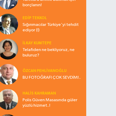
borçlanın!
EDIP TEKKOL
Sığınmacılar Türkiye'yi tehdit
ediyor (!)
İLKAY KUMTEPE
Telafiden ne bekliyoruz, ne
buluruz?
ÖZCAN PEHLİVANOĞLU
BU FOTOĞRAFI ÇOK SEVDİM!..
HALIS KAHRAMAN
Polis Güven Masasında güler
yüzlü hizmet..!