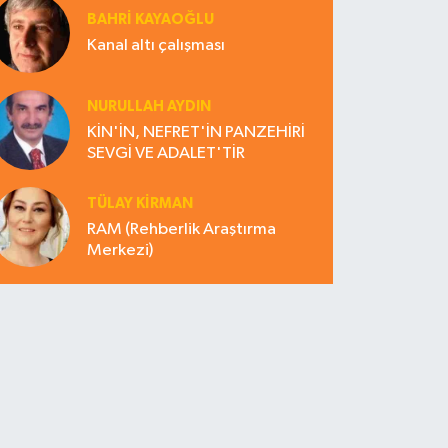
BAHRI KAYAOĞLU
Kanal altı çalışması
NURULLAH AYDIN
KİN'İN, NEFRET'İN PANZEHİRİ
SEVGİ VE ADALET'TİR
TÜLAY KİRMAN
RAM (Rehberlik Araştırma
Merkezi)