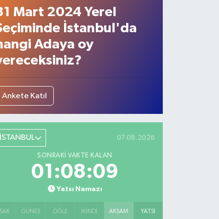
31 Mart 2024 Yerel
Seçiminde İstanbul'da
hangi Adaya oy
vereceksiniz?
Ankete Katıl
İSTANBUL
07.08.2026
SONRAKI VAKTE KALAN
01:08:07
Yatsı Namazı
SAK
GÜNEŞ
ÖĞLE
İKINDI
AKŞAM
YATSI