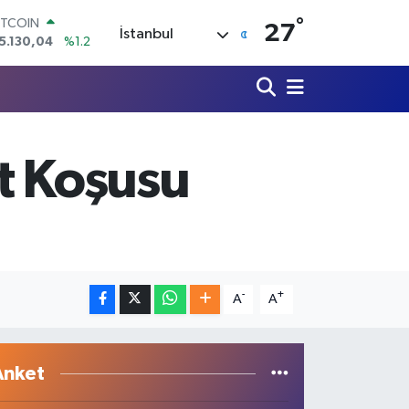
°
OLAR
27
İstanbul
7,7106
%0.17
URO
5,1652
%0.27
TERLİN
4,4046
%0.35
RAM ALTIN
648.99
%2.59
t Koşusu
İST100
3.773
%-19
ITCOIN
5.130,04
%1.2
-
+
A
A
Anket