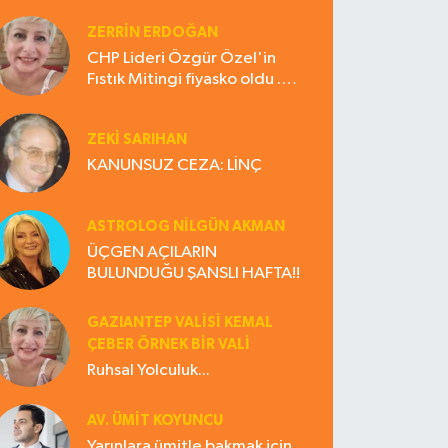
ZERRIN ERDOĞAN
CHP Lideri Özgür Özel'in
Fıstık Mitingi fiyasko oldu .
Çiftçi hayal kırıklığına uğradı
ZEKI SARIHAN
KANUNSUZ CEZA: LİNÇ
ASTROLOG NILGÜN AKMAN
ÜÇGEN AÇILARIN
BULUNDUĞU ŞANSLI HAFTA!!
GAZIANTEP VALISI KEMAL
ÇEBER ÖRNEK BİR VALİ
Ruhsal Yolculuk...
AV. ÜMIT KOYUNCU
Yarınlara ümitle bakmak için