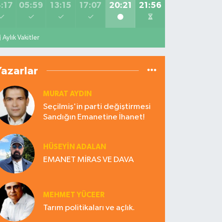
:17
05:59
13:15
17:07
20:21
21:56
Aylık Vakitler
Yazarlar
MURAT AYDIN
Seçilmiş'in parti değiştirmesi
Sandığın Emanetine İhanet!
HÜSEYIN ADALAN
EMANET MİRAS VE DAVA
MEHMET YÜCEER
Tarım politikaları ve açlık.