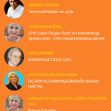
MEHMET YÜCEER
Tarım politikaları ve açlık.
ZERRIN ERDOĞAN
CHP Lideri Özgür Özel'in Fıstık Mitingi
fiyasko oldu . Çiftçi hayal kırıklığına uğradı
ZEKI SARIHAN
KANUNSUZ CEZA: LİNÇ
ASTROLOG NILGÜN AKMAN
ÜÇGEN AÇILARIN BULUNDUĞU ŞANSLI
HAFTA!!
GAZIANTEP VALISI KEMAL ÇEBER ÖRNEK BİR
VALİ
Ruhsal Yolculuk...