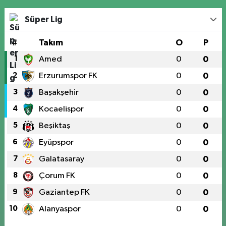
Süper Lig
#
Takım
O
P
1
Amed
0
0
2
Erzurumspor FK
0
0
3
Başakşehir
0
0
4
Kocaelispor
0
0
5
Beşiktaş
0
0
6
Eyüpspor
0
0
7
Galatasaray
0
0
8
Çorum FK
0
0
9
Gaziantep FK
0
0
10
Alanyaspor
0
0