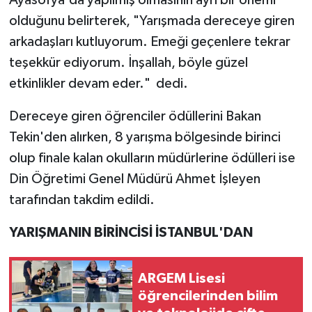
Ayasofya'da yapılmış olmasının ayrı bir önemi
olduğunu belirterek, "Yarışmada dereceye giren
arkadaşları kutluyorum. Emeği geçenlere tekrar
teşekkür ediyorum. İnşallah, böyle güzel
etkinlikler devam eder." dedi.
Dereceye giren öğrenciler ödüllerini Bakan
Tekin'den alırken, 8 yarışma bölgesinde birinci
olup finale kalan okulların müdürlerine ödülleri ise
Din Öğretimi Genel Müdürü Ahmet İşleyen
tarafından takdim edildi.
YARIŞMANIN BİRİNCİSİ İSTANBUL'DAN
ARGEM Lisesi
öğrencilerinden bilim