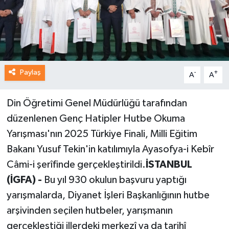
Paylaş
-
+
A
A
Din Öğretimi Genel Müdürlüğü tarafından
düzenlenen Genç Hatipler Hutbe Okuma
Yarışması'nın 2025 Türkiye Finali, Milli Eğitim
Bakanı Yusuf Tekin'in katılımıyla Ayasofya-i Kebîr
Câmi-i şerîfinde gerçekleştirildi.
İSTANBUL
(İGFA) -
Bu yıl 930 okulun başvuru yaptığı
yarışmalarda, Diyanet İşleri Başkanlığının hutbe
arşivinden seçilen hutbeler, yarışmanın
gerçekleştiği illerdeki merkezî ya da tarihî