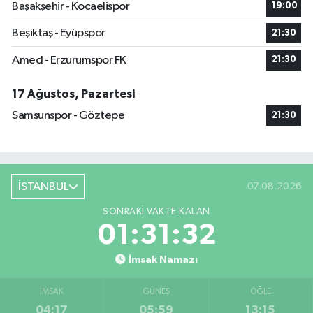
Başakşehir - Kocaelispor
19:00
Beşiktaş - Eyüpspor
21:30
Amed - Erzurumspor FK
21:30
17 Ağustos, Pazartesi
Samsunspor - Göztepe
21:30
İSTANBUL
07.08.2026
SONRAKI VAKTE KALAN
01:31:32
İmsak Namazı
İMSAK
GÜNEŞ
ÖĞLE
04:17
05:59
13:15