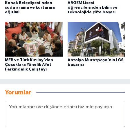
Konak Belediyesi'nden
ARGEM Lisesi
suda arama ve kurtarma
öğrencilerinden bilim ve
eğitimi
teknolojide çifte başarı
MEB ve Türk Kızılay'dan
Antalya Muratpaşa'nın LGS
Çocuklara Yönelik Afet
başarısı
Farkındalık Çalıştayı
Yorumlar