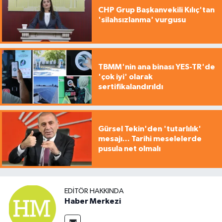
CHP Grup Başkanvekili Kılıç'tan
'silahsızlanma' vurgusu
TBMM'nin ana binası YES-TR'de
'çok iyi' olarak
sertifikalandırıldı
Gürsel Tekin'den 'tutarlılık'
mesajı... Tarihi meselelerde
pusula net olmalı
EDITÖR HAKKINDA
Haber Merkezi