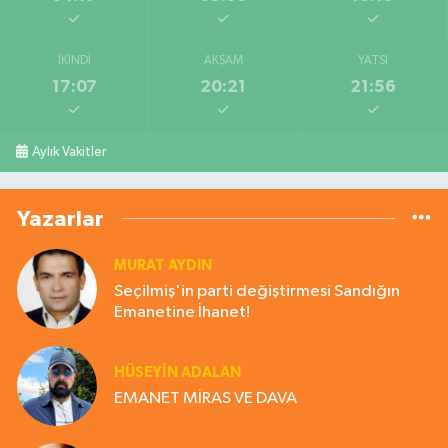
İKINDI
AKŞAM
YATSI
17:07
20:21
21:56
Aylık Vakitler
Yazarlar
MURAT AYDIN
Seçilmiş'in parti değiştirmesi Sandığın
Emanetine İhanet!
HÜSEYIN ADALAN
EMANET MİRAS VE DAVA