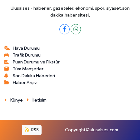
Ulusalses - haberler, gazeteler, ekonomi, spor, siyaset,son
dakika,haber sitesi,
Hava Durumu
Trafik Durumu
Puan Durumu ve Fikstür
Tüm Manşetler
Son Dakika Haberleri
Haber Arşivi
Künye
İletişim
RSS
Copyright©ulusalses.com