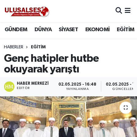
GÜNDEM
Hava Durumu
GÜNDEM
DÜNYA
SİYASET
EKONOMİ
EĞİTİM
DÜNYA
Trafik Durumu
HABERLER
EĞİTİM
SİYASET
Süper Lig Puan Durumu ve Fikstür
Genç hatipler hutbe
okuyarak yarıştı
EKONOMİ
Tüm Manşetler
HABER MERKEZI
02.05.2025 - 16:48
02.05.2025 - 1
EĞİTİM
Son Dakika Haberleri
EDITÖR
YAYINLANMA
GÜNCELLEM
SAĞLIK
Haber Arşivi
MAGAZİN
SPOR