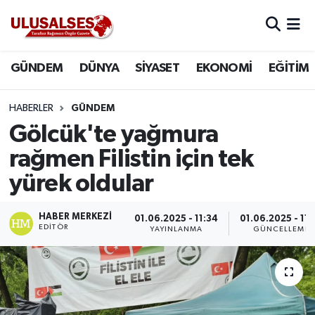
GÜNDEM
Hava Durumu
GÜNDEM
DÜNYA
SİYASET
EKONOMİ
EĞİTİM
DÜNYA
Trafik Durumu
HABERLER
GÜNDEM
SİYASET
Süper Lig Puan Durumu ve Fikstür
Gölcük'te yağmura
rağmen Filistin için tek
EKONOMİ
Tüm Manşetler
yürek oldular
EĞİTİM
Son Dakika Haberleri
HABER MERKEZI
01.06.2025 - 11:34
01.06.2025 - 11:
EDITÖR
YAYINLANMA
GÜNCELLEME
SAĞLIK
Haber Arşivi
MAGAZİN
SPOR