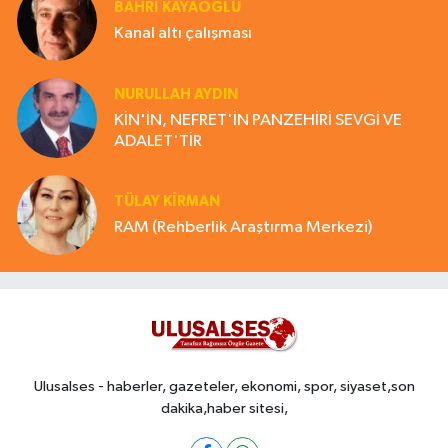
BAHRI KAYAOĞLU
Kanal altı çalışması
NURULLAH AYDIN
KİN'İN, NEFRET'İN PANZEHİRİ SEVGİ VE
ADALET'TİR
TÜLAY KİRMAN
RAM (Rehberlik Araştırma Merkezi)
Ulusalses - haberler, gazeteler, ekonomi, spor, siyaset,son
dakika,haber sitesi,