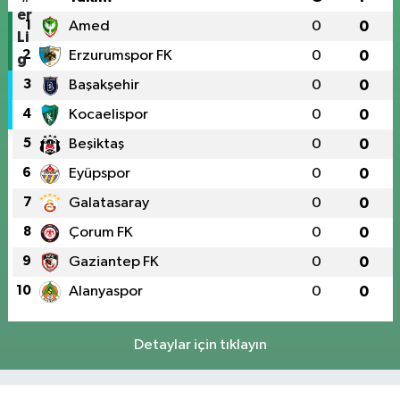
1
Amed
0
0
2
Erzurumspor FK
0
0
3
Başakşehir
0
0
4
Kocaelispor
0
0
5
Beşiktaş
0
0
6
Eyüpspor
0
0
7
Galatasaray
0
0
8
Çorum FK
0
0
9
Gaziantep FK
0
0
10
Alanyaspor
0
0
Detaylar için tıklayın