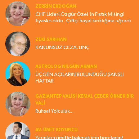
ZERRIN ERDOĞAN
CHP Lideri Özgür Özel'in Fıstık Mitingi
fiyasko oldu . Çiftçi hayal kırıklığına uğradı
ZEKI SARIHAN
KANUNSUZ CEZA: LİNÇ
ASTROLOG NILGÜN AKMAN
ÜÇGEN AÇILARIN BULUNDUĞU ŞANSLI
HAFTA!!
GAZIANTEP VALISI KEMAL ÇEBER ÖRNEK BİR
VALİ
Ruhsal Yolculuk...
AV. ÜMIT KOYUNCU
Yarınlara ümitle bakmak için borçlanın!