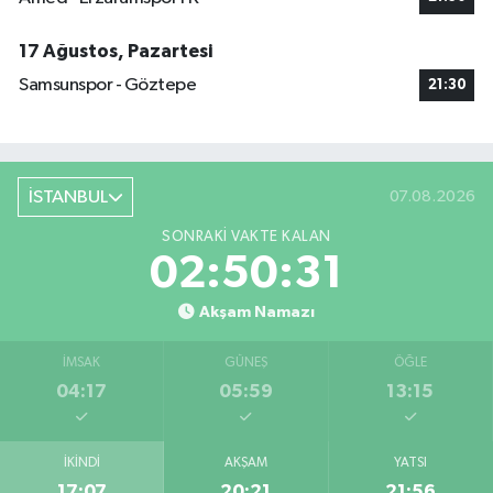
17 Ağustos, Pazartesi
Samsunspor - Göztepe
21:30
İSTANBUL
07.08.2026
SONRAKI VAKTE KALAN
02:50:30
Akşam Namazı
İMSAK
GÜNEŞ
ÖĞLE
04:17
05:59
13:15
İKINDI
AKŞAM
YATSI
17:07
20:21
21:56