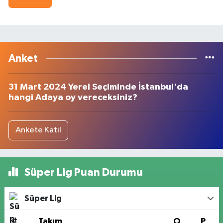
Anket
31 Mart 2024 Yerel Seçiminde İstanbul'da
hangi Adaya oy vereceksiniz?
Ankete Katıl
Süper Lig Puan Durumu
Süper Lig
#
Takım
O
P