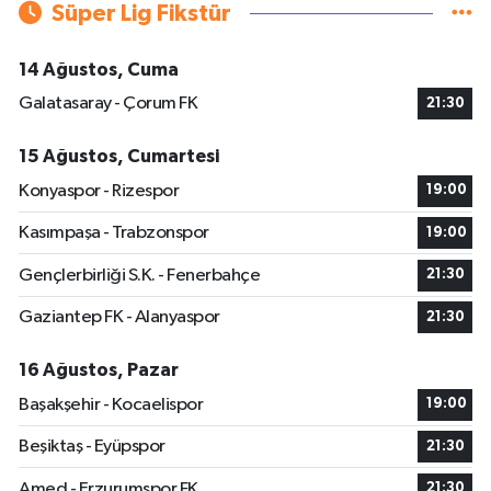
Süper Lig Fikstür
14 Ağustos, Cuma
Galatasaray - Çorum FK
21:30
15 Ağustos, Cumartesi
Konyaspor - Rizespor
19:00
Kasımpaşa - Trabzonspor
19:00
Gençlerbirliği S.K. - Fenerbahçe
21:30
Gaziantep FK - Alanyaspor
21:30
16 Ağustos, Pazar
Başakşehir - Kocaelispor
19:00
Beşiktaş - Eyüpspor
21:30
Amed - Erzurumspor FK
21:30