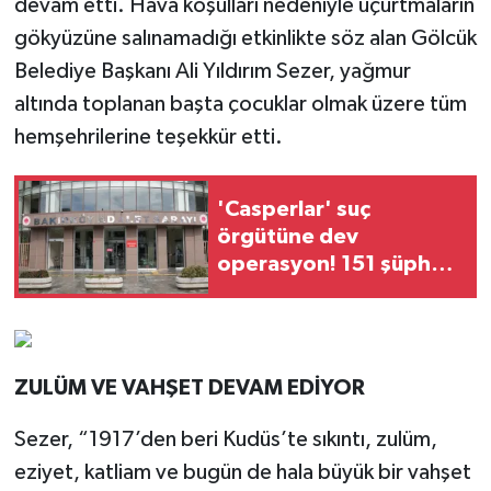
devam etti. Hava koşulları nedeniyle uçurtmaların
gökyüzüne salınamadığı etkinlikte söz alan Gölcük
Belediye Başkanı Ali Yıldırım Sezer, yağmur
altında toplanan başta çocuklar olmak üzere tüm
hemşehrilerine teşekkür etti.
'Casperlar' suç
örgütüne dev
operasyon! 151 şüpheli
hakkında dava açıldı
ZULÜM VE VAHŞET DEVAM EDİYOR
Sezer, “1917’den beri Kudüs’te sıkıntı, zulüm,
eziyet, katliam ve bugün de hala büyük bir vahşet