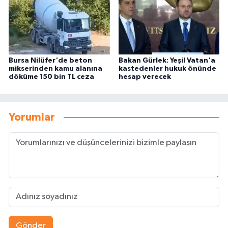
Bursa Nilüfer'de beton
Bakan Gürlek: Yeşil Vatan'a
mikserinden kamu alanına
kastedenler hukuk önünde
döküme 150 bin TL ceza
hesap verecek
Yorumlar
Gönder