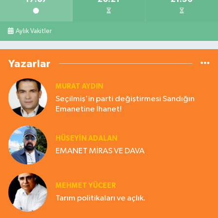
Aylık Vakitler
Yazarlar
MURAT AYDIN
Seçilmiş'in parti değiştirmesi Sandığın
Emanetine İhanet!
HÜSEYIN ADALAN
EMANET MİRAS VE DAVA
MEHMET YÜCEER
Tarım politikaları ve açlık.