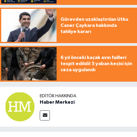
Görevden uzaklaştırılan Utku
Caner Çaykara hakkında
tahliye kararı
6 yıl önceki kaçak avın failleri
tespit edildi! 5 yaban keçisi için
ceza uygulandı
EDITÖR HAKKINDA
Haber Merkezi