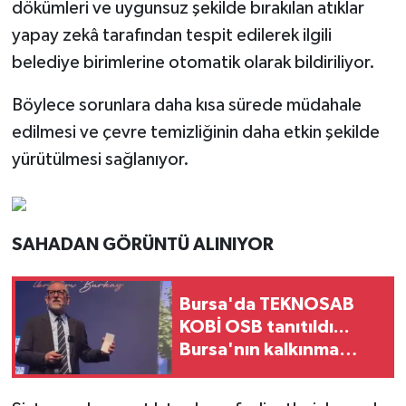
dökümleri ve uygunsuz şekilde bırakılan atıklar
yapay zekâ tarafından tespit edilerek ilgili
belediye birimlerine otomatik olarak bildiriliyor.
Böylece sorunlara daha kısa sürede müdahale
edilmesi ve çevre temizliğinin daha etkin şekilde
yürütülmesi sağlanıyor.
SAHADAN GÖRÜNTÜ ALINIYOR
Bursa'da TEKNOSAB
KOBİ OSB tanıtıldı...
Bursa'nın kalkınma
yolculuğunda yeni
dönem