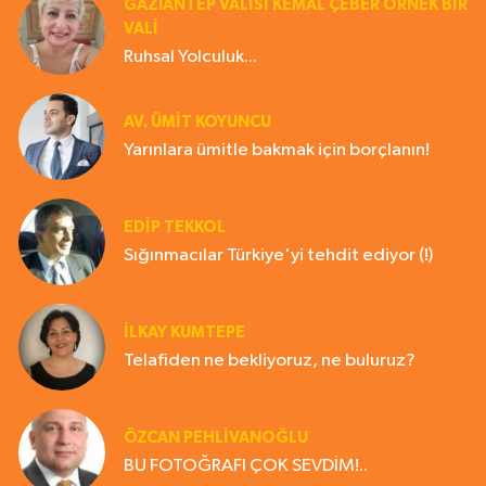
GAZIANTEP VALISI KEMAL ÇEBER ÖRNEK BİR
VALİ
Ruhsal Yolculuk...
AV. ÜMIT KOYUNCU
Yarınlara ümitle bakmak için borçlanın!
EDIP TEKKOL
Sığınmacılar Türkiye'yi tehdit ediyor (!)
İLKAY KUMTEPE
Telafiden ne bekliyoruz, ne buluruz?
ÖZCAN PEHLİVANOĞLU
BU FOTOĞRAFI ÇOK SEVDİM!..