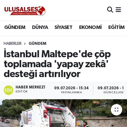
GÜNDEM
Hava Durumu
GÜNDEM
DÜNYA
SİYASET
EKONOMİ
EĞİTİM
DÜNYA
Trafik Durumu
HABERLER
GÜNDEM
SİYASET
Süper Lig Puan Durumu ve Fikstür
İstanbul Maltepe'de çöp
toplamada 'yapay zekâ'
EKONOMİ
Tüm Manşetler
desteği artırılıyor
EĞİTİM
Son Dakika Haberleri
HABER MERKEZI
09.07.2026 - 15:34
09.07.2026 - 15
EDITÖR
YAYINLANMA
GÜNCELLEME
SAĞLIK
Haber Arşivi
MAGAZİN
SPOR