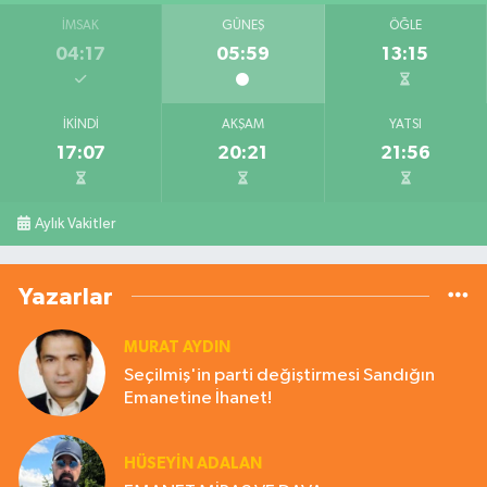
İMSAK
GÜNEŞ
ÖĞLE
04:17
05:59
13:15
İKINDI
AKŞAM
YATSI
17:07
20:21
21:56
Aylık Vakitler
Yazarlar
MURAT AYDIN
Seçilmiş'in parti değiştirmesi Sandığın
Emanetine İhanet!
HÜSEYIN ADALAN