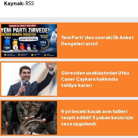
Kaynak:
RSS
Yeni Parti'den sonraki İlk Anket
Dengeleri arstı!
Görevden uzaklaştırılan Utku
Caner Çaykara hakkında
tahliye kararı
6 yıl önceki kaçak avın failleri
tespit edildi! 5 yaban keçisi için
ceza uygulandı