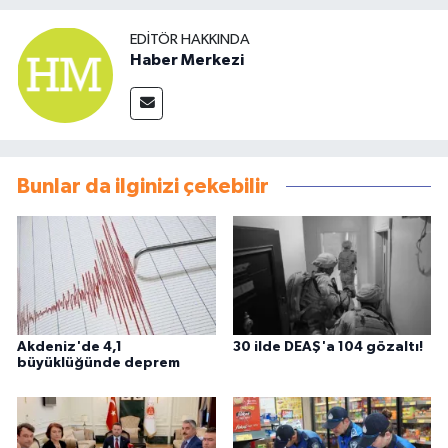
EDITÖR HAKKINDA
Haber Merkezi
Bunlar da ilginizi çekebilir
Akdeniz'de 4,1
30 ilde DEAŞ'a 104 gözaltı!
büyüklüğünde deprem