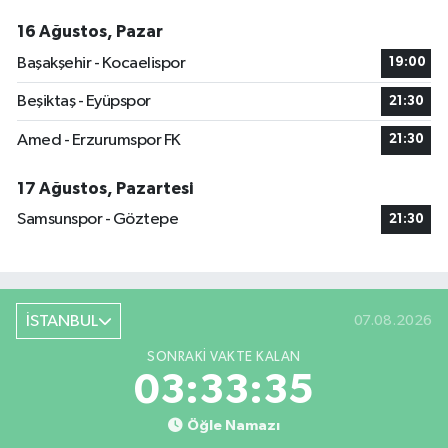
16 Ağustos, Pazar
Başakşehir - Kocaelispor
19:00
Beşiktaş - Eyüpspor
21:30
Amed - Erzurumspor FK
21:30
17 Ağustos, Pazartesi
Samsunspor - Göztepe
21:30
İSTANBUL
07.08.2026
SONRAKI VAKTE KALAN
03:33:34
Öğle Namazı