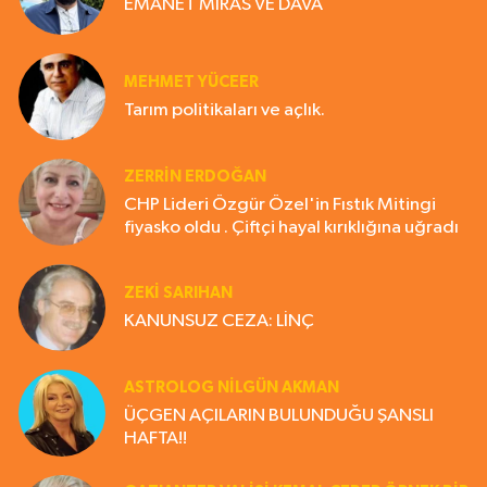
EMANET MİRAS VE DAVA
MEHMET YÜCEER
Tarım politikaları ve açlık.
ZERRIN ERDOĞAN
CHP Lideri Özgür Özel'in Fıstık Mitingi
fiyasko oldu . Çiftçi hayal kırıklığına uğradı
ZEKI SARIHAN
KANUNSUZ CEZA: LİNÇ
ASTROLOG NILGÜN AKMAN
ÜÇGEN AÇILARIN BULUNDUĞU ŞANSLI
HAFTA!!