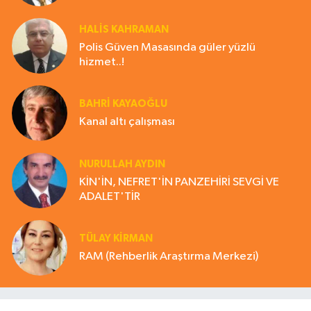
HALIS KAHRAMAN
Polis Güven Masasında güler yüzlü
hizmet..!
BAHRI KAYAOĞLU
Kanal altı çalışması
NURULLAH AYDIN
KİN'İN, NEFRET'İN PANZEHİRİ SEVGİ VE
ADALET'TİR
TÜLAY KİRMAN
RAM (Rehberlik Araştırma Merkezi)