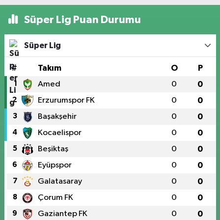
Süper Lig Puan Durumu
Süper Lig
#
Takım
O
P
1
Amed
0
0
2
Erzurumspor FK
0
0
3
Başakşehir
0
0
4
Kocaelispor
0
0
5
Beşiktaş
0
0
6
Eyüpspor
0
0
7
Galatasaray
0
0
8
Çorum FK
0
0
9
Gaziantep FK
0
0