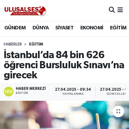
GÜNDEM
Hava Durumu
GÜNDEM
DÜNYA
SİYASET
EKONOMİ
EĞİTİM
DÜNYA
Trafik Durumu
HABERLER
EĞİTİM
SİYASET
Süper Lig Puan Durumu ve Fikstür
İstanbul’da 84 bin 626
öğrenci Bursluluk Sınavı’na
EKONOMİ
Tüm Manşetler
girecek
EĞİTİM
Son Dakika Haberleri
HABER MERKEZI
27.04.2025 - 09:34
27.04.2025 - 0
EDITÖR
YAYINLANMA
GÜNCELLEM
SAĞLIK
Haber Arşivi
MAGAZİN
SPOR