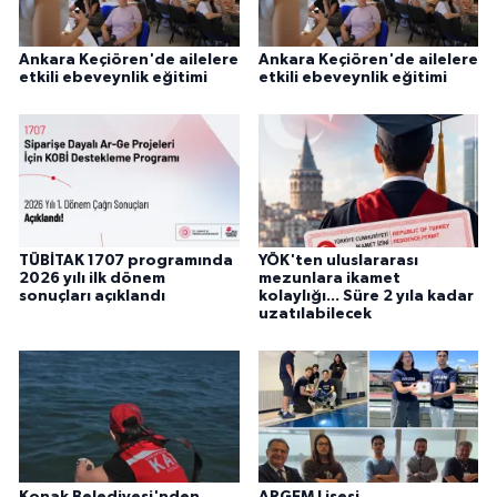
Ankara Keçiören'de ailelere
Ankara Keçiören'de ailelere
etkili ebeveynlik eğitimi
etkili ebeveynlik eğitimi
TÜBİTAK 1707 programında
YÖK'ten uluslararası
2026 yılı ilk dönem
mezunlara ikamet
sonuçları açıklandı
kolaylığı... Süre 2 yıla kadar
uzatılabilecek
Konak Belediyesi'nden
ARGEM Lisesi