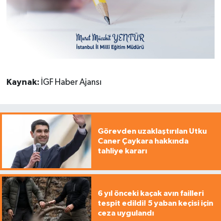
Kaynak:
İGF Haber Ajansı
Görevden uzaklaştırılan Utku
Caner Çaykara hakkında
tahliye kararı
6 yıl önceki kaçak avın failleri
tespit edildi! 5 yaban keçisi için
ceza uygulandı