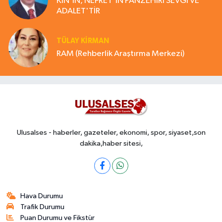
KİN'İN, NEFRET'İN PANZEHİRİ SEVGİ VE
ADALET'TİR
TÜLAY KİRMAN
RAM (Rehberlik Araştırma Merkezi)
Ulusalses - haberler, gazeteler, ekonomi, spor, siyaset,son
dakika,haber sitesi,
Hava Durumu
Trafik Durumu
Puan Durumu ve Fikstür