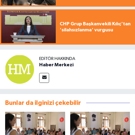
CHP Grup Başkanvekili Kılıç'tan
'silahsızlanma' vurgusu
EDITÖR HAKKINDA
Haber Merkezi
Bunlar da ilginizi çekebilir