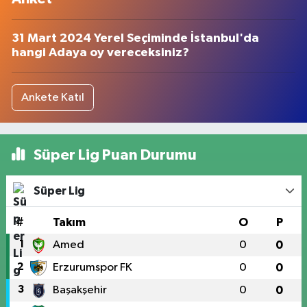
31 Mart 2024 Yerel Seçiminde İstanbul'da
hangi Adaya oy vereceksiniz?
Ankete Katıl
Süper Lig Puan Durumu
Süper Lig
#
Takım
O
P
1
Amed
0
0
2
Erzurumspor FK
0
0
3
Başakşehir
0
0