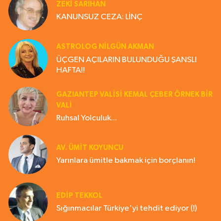
ZEKI SARIHAN
KANUNSUZ CEZA: LİNÇ
ASTROLOG NILGÜN AKMAN
ÜÇGEN AÇILARIN BULUNDUĞU ŞANSLI
HAFTA!!
GAZIANTEP VALISI KEMAL ÇEBER ÖRNEK BİR
VALİ
Ruhsal Yolculuk...
AV. ÜMIT KOYUNCU
Yarınlara ümitle bakmak için borçlanın!
EDIP TEKKOL
Sığınmacılar Türkiye'yi tehdit ediyor (!)