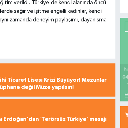
tim verildi. Türkiye'de kendi alanında öncü
lerde sağır ve işitme engelli kadınlar, kendi
en aynı zamanda deneyim paylaşımı, dayanışma
İM
04
hi Ticaret Lisesi Krizi Büyüyor! Mezunlar
tüphane değil Müze yapılsın!
 Erdoğan'dan 'Terörsüz Türkiye' mesajı