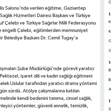
G
is Salonu'nda verilen eğitime, Gaziantep
1
 Sağlık Hizmetleri Dairesi Başkanı ve Türkiye
K
 Çelebi ve Türkiye Sağırlar Milli Federasyonu
e engelli Çelebi, eğitimlerden memnuniyet
K
hir Belediye Başkanı Dr. Cemil Tugay'a
G
G
1
lışmaları Şube Müdürlüğü'nde görevli yaratıcı
B
ektezel, işaret dili ve kadın sağlığı eğitmeni
B
elek Uslular tarafından yaratıcı drama yöntemi
A
gün sürdü. Atölye çalışmalarına katılan
emelinde kendi bedenini tanıma, cinsel sağlık,
1
leyici yöntemler, güvenli annelik, temizlik,
S