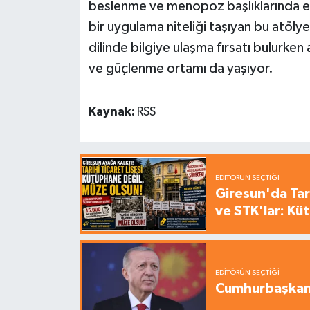
beslenme ve menopoz başlıklarında eği
bir uygulama niteliği taşıyan bu atölye
dilinde bilgiye ulaşma fırsatı bulurk
ve güçlenme ortamı da yaşıyor.
Kaynak:
RSS
EDITÖRÜN SEÇTIĞI
Giresun'da Tari
ve STK'lar: Kü
EDITÖRÜN SEÇTIĞI
Cumhurbaşkanı