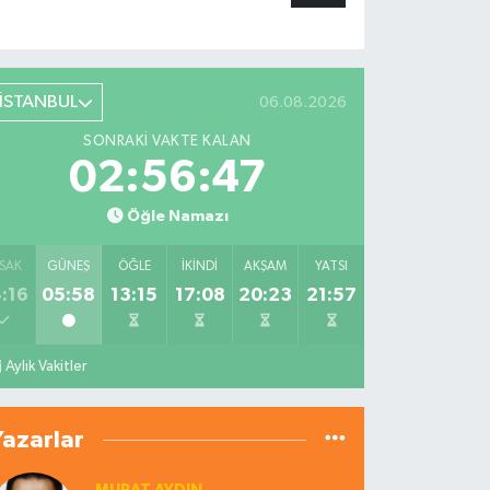
İSTANBUL
06.08.2026
SONRAKI VAKTE KALAN
02:56:46
Öğle Namazı
SAK
GÜNEŞ
ÖĞLE
İKINDI
AKŞAM
YATSI
:16
05:58
13:15
17:08
20:23
21:57
Aylık Vakitler
Yazarlar