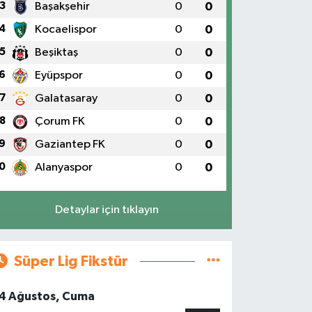
3
Başakşehir
0
0
4
Kocaelispor
0
0
5
Beşiktaş
0
0
6
Eyüpspor
0
0
7
Galatasaray
0
0
8
Çorum FK
0
0
9
Gaziantep FK
0
0
0
Alanyaspor
0
0
Detaylar için tıklayın
Süper Lig Fikstür
4 Ağustos, Cuma