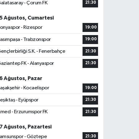
alatasaray - Çorum FK
21:30
5 Ağustos, Cumartesi
onyaspor - Rizespor
19:00
asımpaşa - Trabzonspor
19:00
ençlerbirliği S.K. - Fenerbahçe
21:30
aziantep FK - Alanyaspor
21:30
6 Ağustos, Pazar
aşakşehir - Kocaelispor
19:00
eşiktaş - Eyüpspor
21:30
med - Erzurumspor FK
21:30
7 Ağustos, Pazartesi
amsunspor - Göztepe
21:30