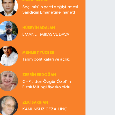
MURAT AYDIN
Seçilmiş'in parti değiştirmesi
Sandığın Emanetine İhanet!
HÜSEYIN ADALAN
EMANET MİRAS VE DAVA
MEHMET YÜCEER
Tarım politikaları ve açlık.
ZERRIN ERDOĞAN
CHP Lideri Özgür Özel'in
Fıstık Mitingi fiyasko oldu .
Çiftçi hayal kırıklığına uğradı
ZEKI SARIHAN
KANUNSUZ CEZA: LİNÇ