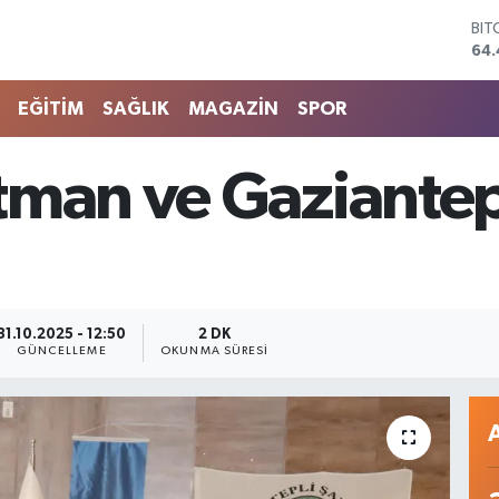
64.
DO
47
EU
EĞİTİM
SAĞLIK
MAGAZİN
SPOR
55
STE
64
tman ve Gaziantep
GRA
651
BİS
13.
31.10.2025 - 12:50
2 DK
GÜNCELLEME
OKUNMA SÜRESI