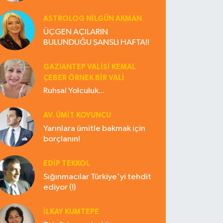
ASTROLOG NILGÜN AKMAN
ÜÇGEN AÇILARIN
BULUNDUĞU ŞANSLI HAFTA!!
GAZIANTEP VALISI KEMAL
ÇEBER ÖRNEK BİR VALİ
Ruhsal Yolculuk...
AV. ÜMIT KOYUNCU
Yarınlara ümitle bakmak için
borçlanın!
EDIP TEKKOL
Sığınmacılar Türkiye'yi tehdit
ediyor (!)
İLKAY KUMTEPE