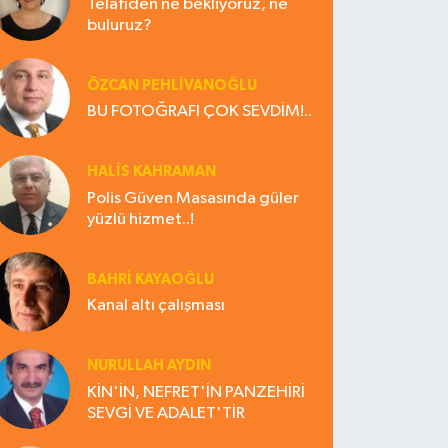
Telafiden ne bekliyoruz, ne
buluruz?
ÖZCAN PEHLİVANOĞLU
BU FOTOĞRAFI ÇOK SEVDİM!..
HALIS KAHRAMAN
Polis Güven Masasında güler
yüzlü hizmet..!
BAHRI KAYAOĞLU
Kanal altı çalışması
NURULLAH AYDIN
KİN'İN, NEFRET'İN PANZEHİRİ
SEVGİ VE ADALET'TİR