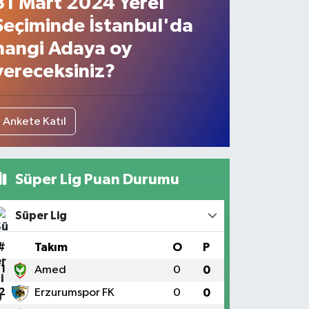
31 Mart 2024 Yerel
Seçiminde İstanbul'da
hangi Adaya oy
vereceksiniz?
Ankete Katıl
Süper Lig Puan Durumu
Süper Lig
#
Takım
O
P
1
Amed
0
0
2
Erzurumspor FK
0
0