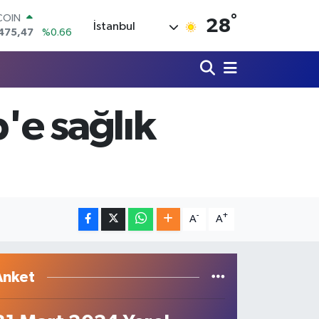
475,47
%0.66
°
28
İstanbul
LAR
,5986
%0.06
RO
,0700
%0.1
RLİN
,2438
%0.21
'e sağlık
M ALTIN
8.23
%0.39
T100
703
%0
-
+
A
A
Anket