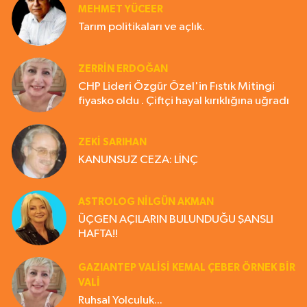
MEHMET YÜCEER
Tarım politikaları ve açlık.
ZERRIN ERDOĞAN
CHP Lideri Özgür Özel'in Fıstık Mitingi
fiyasko oldu . Çiftçi hayal kırıklığına uğradı
ZEKI SARIHAN
KANUNSUZ CEZA: LİNÇ
ASTROLOG NILGÜN AKMAN
ÜÇGEN AÇILARIN BULUNDUĞU ŞANSLI
HAFTA!!
GAZIANTEP VALISI KEMAL ÇEBER ÖRNEK BİR
VALİ
Ruhsal Yolculuk...