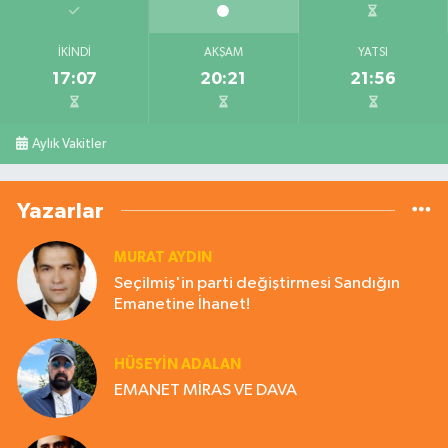
İKINDI
AKŞAM
YATSI
17:07
20:21
21:56
Aylık Vakitler
Yazarlar
MURAT AYDIN
Seçilmiş'in parti değiştirmesi Sandığın
Emanetine İhanet!
HÜSEYIN ADALAN
EMANET MİRAS VE DAVA