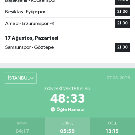
Başakşehir - Kocaelispor
19:00
Beşiktaş - Eyüpspor
21:30
Amed - Erzurumspor FK
21:30
17 Ağustos, Pazartesi
Samsunspor - Göztepe
21:30
İSTANBUL
07.08.2026
SONRAKI VAKTE KALAN
48:33
Öğle Namazı
İMSAK
GÜNEŞ
ÖĞLE
04:17
05:59
13:15