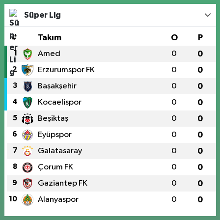
Süper Lig
#
Takım
O
P
1
Amed
0
0
2
Erzurumspor FK
0
0
3
Başakşehir
0
0
4
Kocaelispor
0
0
5
Beşiktaş
0
0
6
Eyüpspor
0
0
7
Galatasaray
0
0
8
Çorum FK
0
0
9
Gaziantep FK
0
0
10
Alanyaspor
0
0