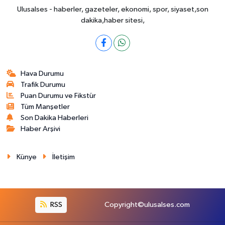
Ulusalses - haberler, gazeteler, ekonomi, spor, siyaset,son
dakika,haber sitesi,
Hava Durumu
Trafik Durumu
Puan Durumu ve Fikstür
Tüm Manşetler
Son Dakika Haberleri
Haber Arşivi
Künye
İletişim
RSS
Copyright©ulusalses.com