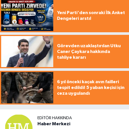
Yeni Parti'den sonraki İlk Anket
Dengeleri arstı!
Görevden uzaklaştırılan Utku
Caner Çaykara hakkında
tahliye kararı
6 yıl önceki kaçak avın failleri
tespit edildi! 5 yaban keçisi için
ceza uygulandı
EDITÖR HAKKINDA
Haber Merkezi