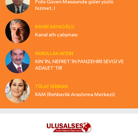
Polis Güven Masasında güler yüzlü
hizmet..!
BAHRI KAYAOĞLU
Kanal altı çalışması
NURULLAH AYDIN
KİN'İN, NEFRET'İN PANZEHİRİ SEVGİ VE
ADALET'TİR
TÜLAY KİRMAN
RAM (Rehberlik Araştırma Merkezi)