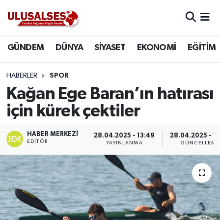
GÜNDEM
Hava Durumu
GÜNDEM
DÜNYA
SİYASET
EKONOMİ
EĞİTİM
DÜNYA
Trafik Durumu
HABERLER
SPOR
SİYASET
Süper Lig Puan Durumu ve Fikstür
Kağan Ege Baran’ın hatırası
için kürek çektiler
EKONOMİ
Tüm Manşetler
HABER MERKEZI
28.04.2025 - 13:49
28.04.2025 - 13
EĞİTİM
Son Dakika Haberleri
EDITÖR
YAYINLANMA
GÜNCELLEME
SAĞLIK
Haber Arşivi
MAGAZİN
SPOR