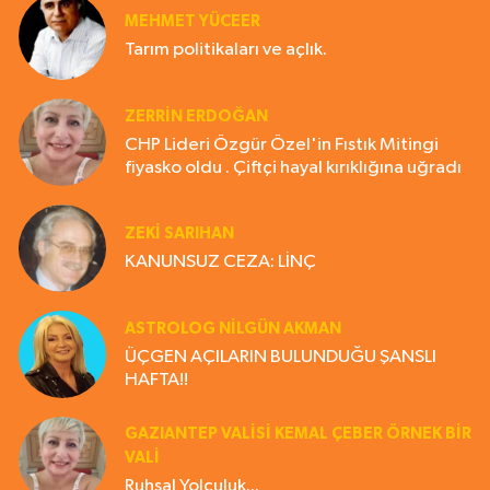
MEHMET YÜCEER
Tarım politikaları ve açlık.
ZERRIN ERDOĞAN
CHP Lideri Özgür Özel'in Fıstık Mitingi
fiyasko oldu . Çiftçi hayal kırıklığına uğradı
ZEKI SARIHAN
KANUNSUZ CEZA: LİNÇ
ASTROLOG NILGÜN AKMAN
ÜÇGEN AÇILARIN BULUNDUĞU ŞANSLI
HAFTA!!
GAZIANTEP VALISI KEMAL ÇEBER ÖRNEK BİR
VALİ
Ruhsal Yolculuk...