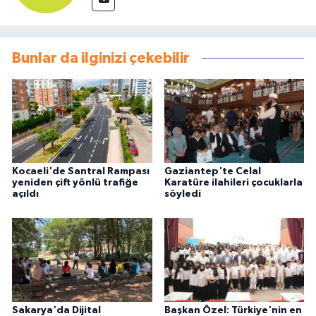
Bunlar da ilginizi çekebilir
Kocaeli'de Santral Rampası
Gaziantep'te Celal
yeniden çift yönlü trafiğe
Karatüre ilahileri çocuklarla
açıldı
söyledi
Sakarya'da Dijital
Başkan Özel: Türkiye'nin en