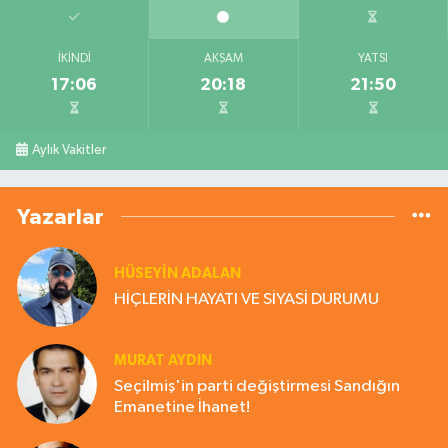
İKINDI
AKŞAM
YATSI
17:06
20:18
21:50
Aylık Vakitler
Yazarlar
HÜSEYIN ADALAN
HİÇLERİN HAYATI VE SİYASİ DURUMU
MURAT AYDIN
Seçilmiş'in parti değiştirmesi Sandığın
Emanetine İhanet!