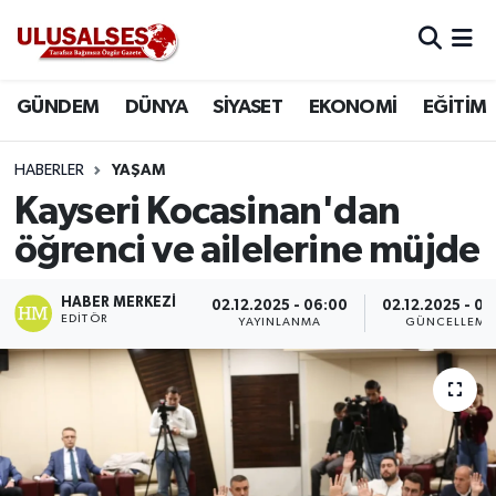
GÜNDEM
Hava Durumu
GÜNDEM
DÜNYA
SİYASET
EKONOMİ
EĞİTİM
DÜNYA
Trafik Durumu
HABERLER
YAŞAM
SİYASET
Süper Lig Puan Durumu ve Fikstür
Kayseri Kocasinan'dan
öğrenci ve ailelerine müjde
EKONOMİ
Tüm Manşetler
HABER MERKEZI
02.12.2025 - 06:00
02.12.2025 - 09
EĞİTİM
Son Dakika Haberleri
EDITÖR
YAYINLANMA
GÜNCELLEME
SAĞLIK
Haber Arşivi
MAGAZİN
SPOR