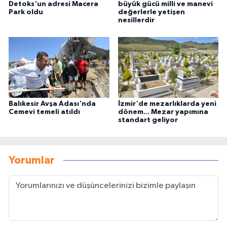
Detoks'un adresi Macera
büyük gücü milli ve manevi
Park oldu
değerlerle yetişen
nesillerdir
Balıkesir Avşa Adası'nda
İzmir'de mezarlıklarda yeni
Cemevi temeli atıldı
dönem... Mezar yapımına
standart geliyor
Yorumlar