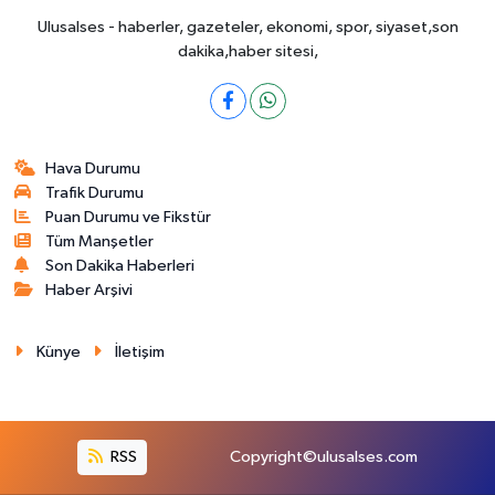
Ulusalses - haberler, gazeteler, ekonomi, spor, siyaset,son
dakika,haber sitesi,
Hava Durumu
Trafik Durumu
Puan Durumu ve Fikstür
Tüm Manşetler
Son Dakika Haberleri
Haber Arşivi
Künye
İletişim
RSS
Copyright©ulusalses.com