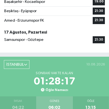
Başakşehir - Kocaelispor
19:00
Beşiktaş - Eyüpspor
21:30
Amed - Erzurumspor FK
21:30
17 Ağustos, Pazartesi
Samsunspor - Göztepe
21:30
İSTANBUL
10.08.2026
SONRAKI VAKTE KALAN
01:28:16
Öğle Namazı
İMSAK
GÜNEŞ
ÖĞLE
04:22
06:02
13:15