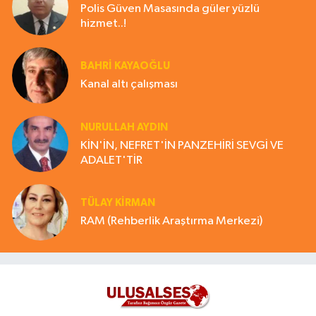
Polis Güven Masasında güler yüzlü
hizmet..!
BAHRI KAYAOĞLU
Kanal altı çalışması
NURULLAH AYDIN
KİN'İN, NEFRET'İN PANZEHİRİ SEVGİ VE
ADALET'TİR
TÜLAY KİRMAN
RAM (Rehberlik Araştırma Merkezi)