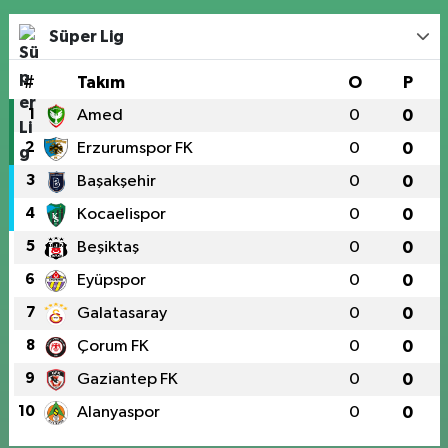
Süper Lig
#
Takım
O
P
1
Amed
0
0
2
Erzurumspor FK
0
0
3
Başakşehir
0
0
4
Kocaelispor
0
0
5
Beşiktaş
0
0
6
Eyüpspor
0
0
7
Galatasaray
0
0
8
Çorum FK
0
0
9
Gaziantep FK
0
0
10
Alanyaspor
0
0