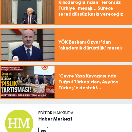
Kılıçdaroğlu'ndan 'Terörsüz
Türkiye' mesajı... Sürece
tereddütsüz katkı vereceğiz
YÖK Başkanı Özvar'dan
'akademik dürüstlük' mesajı
'Çevre Yasa Kavagası'nda
Tuğrul Türkeş'den, Ayyüce
Türkeş'e destek!...
EDITÖR HAKKINDA
Haber Merkezi