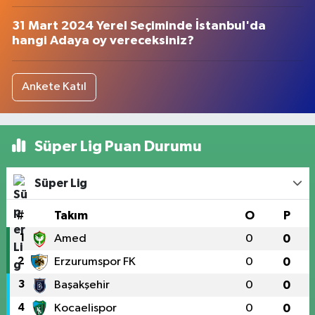
31 Mart 2024 Yerel Seçiminde İstanbul'da
hangi Adaya oy vereceksiniz?
Ankete Katıl
Süper Lig Puan Durumu
Süper Lig
#
Takım
O
P
1
Amed
0
0
2
Erzurumspor FK
0
0
3
Başakşehir
0
0
4
Kocaelispor
0
0