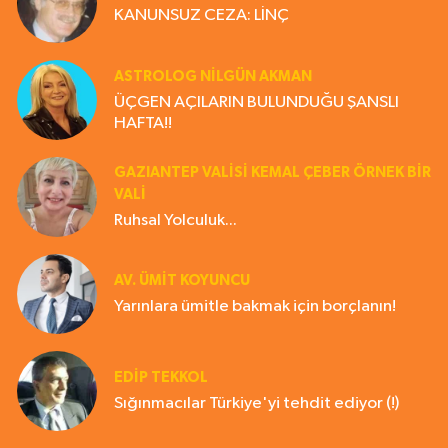
KANUNSUZ CEZA: LİNÇ
ASTROLOG NILGÜN AKMAN
ÜÇGEN AÇILARIN BULUNDUĞU ŞANSLI
HAFTA!!
GAZIANTEP VALISI KEMAL ÇEBER ÖRNEK BİR
VALİ
Ruhsal Yolculuk...
AV. ÜMIT KOYUNCU
Yarınlara ümitle bakmak için borçlanın!
EDIP TEKKOL
Sığınmacılar Türkiye'yi tehdit ediyor (!)