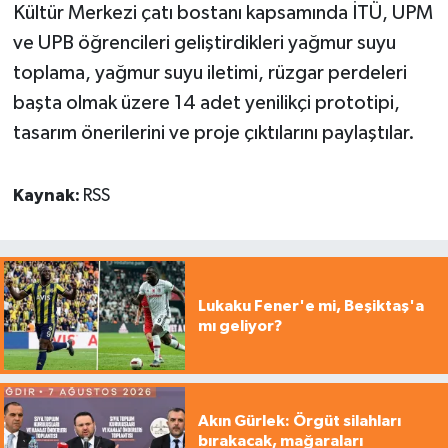
Kültür Merkezi çatı bostanı kapsamında İTÜ, UPM
ve UPB öğrencileri geliştirdikleri yağmur suyu
toplama, yağmur suyu iletimi, rüzgar perdeleri
başta olmak üzere 14 adet yenilikçi prototipi,
tasarım önerilerini ve proje çıktılarını paylaştılar.
Kaynak:
RSS
Lukaku Fener'e mi, Beşiktaş'a
mı geliyor?
Akın Gürlek: Örgüt silahları
bırakacak, mağaraları