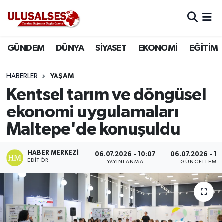
GÜNDEM
Hava Durumu
GÜNDEM
DÜNYA
SİYASET
EKONOMİ
EĞİTİM
DÜNYA
Trafik Durumu
HABERLER
YAŞAM
SİYASET
Süper Lig Puan Durumu ve Fikstür
Kentsel tarım ve döngüsel
ekonomi uygulamaları
EKONOMİ
Tüm Manşetler
Maltepe'de konuşuldu
EĞİTİM
Son Dakika Haberleri
HABER MERKEZI
06.07.2026 - 10:07
06.07.2026 - 10
EDITÖR
YAYINLANMA
GÜNCELLEME
SAĞLIK
Haber Arşivi
MAGAZİN
SPOR