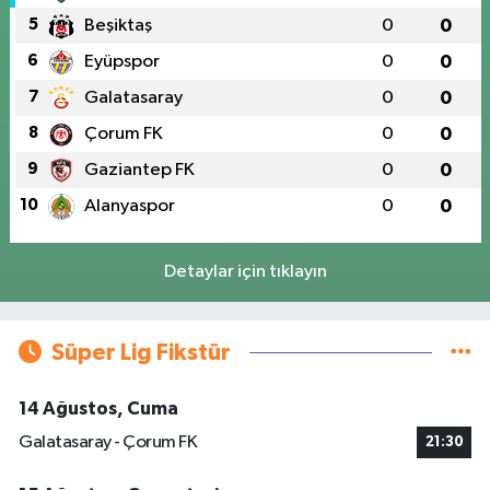
5
Beşiktaş
0
0
6
Eyüpspor
0
0
7
Galatasaray
0
0
8
Çorum FK
0
0
9
Gaziantep FK
0
0
10
Alanyaspor
0
0
Detaylar için tıklayın
Süper Lig Fikstür
14 Ağustos, Cuma
Galatasaray - Çorum FK
21:30