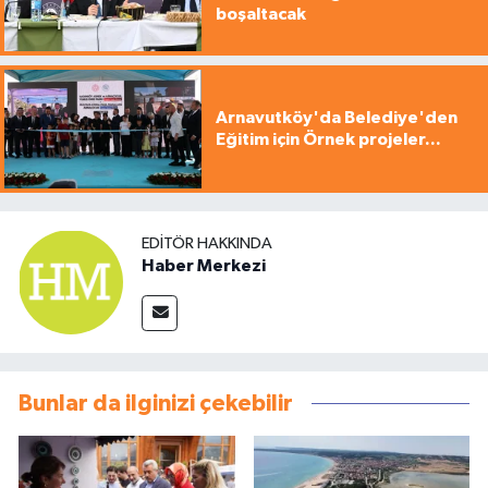
boşaltacak
Arnavutköy'da Belediye'den
Eğitim için Örnek projeler...
EDITÖR HAKKINDA
Haber Merkezi
Bunlar da ilginizi çekebilir