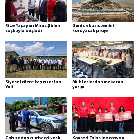
Rize Yaşayan Miras Şöleni
Deniz ekosistemini
coşkuyla başladı
koruyacak proje
Siyasetçilere taş çıkartan
Muhtarlardan makarna
Vali
yarışı
Zabıtadan gurbetçi yaşlı
Kayseri Talas İnovasyon