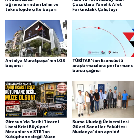
öğrencilerinden bilim ve
Çocuklara Yönelik Afet
teknolojide çifte başarı
Farkındalık Çalıştayı
Antalya Muratpaşa'nın LGS
TÜBİTAK'tan lisansüstü
başarısı
araştırmacılara performans
bursu çağrısı
Giresun'da Tarihi Ticaret
Bursa Uludağ Üniversitesi
Lisesi Krizi Büyüyor!
Güzel Sanatlar Fakültesi
Mezunlar ve STK'lar:
Mudanya'dan ayrıldı!
Kütüphane değil Müze