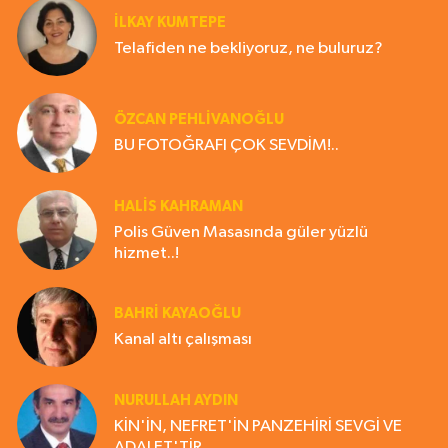
İLKAY KUMTEPE
Telafiden ne bekliyoruz, ne buluruz?
ÖZCAN PEHLİVANOĞLU
BU FOTOĞRAFI ÇOK SEVDİM!..
HALIS KAHRAMAN
Polis Güven Masasında güler yüzlü
hizmet..!
BAHRI KAYAOĞLU
Kanal altı çalışması
NURULLAH AYDIN
KİN'İN, NEFRET'İN PANZEHİRİ SEVGİ VE
ADALET'TİR