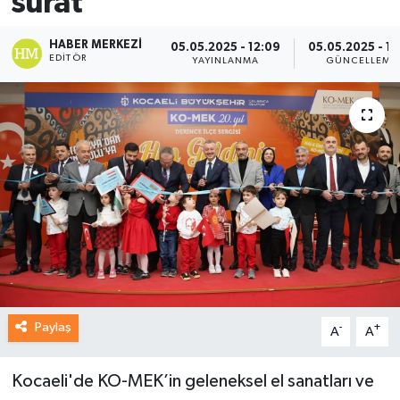
sürat
HABER MERKEZI
05.05.2025 - 12:09
05.05.2025 - 12
EDITÖR
YAYINLANMA
GÜNCELLEME
Paylaş
-
+
A
A
Kocaeli'de KO-MEK’in geleneksel el sanatları ve