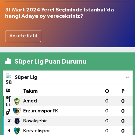
31 Mart 2024 Yerel Seçiminde İstanbul'da
hangi Adaya oy vereceksiniz?
Ankete Katıl
Süper Lig Puan Durumu
Süper Lig
#
Takım
O
P
1
Amed
0
0
2
Erzurumspor FK
0
0
3
Başakşehir
0
0
4
Kocaelispor
0
0