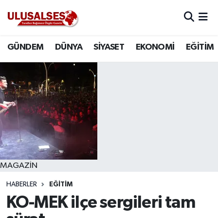
GÜNDEM
Hava Durumu
GÜNDEM
DÜNYA
SİYASET
EKONOMİ
EĞİTİM
DÜNYA
Trafik Durumu
SİYASET
Süper Lig Puan Durumu ve Fikstür
EKONOMİ
Tüm Manşetler
EĞİTİM
Son Dakika Haberleri
SAĞLIK
Haber Arşivi
MAGAZİN
HABERLER
EĞİTİM
MAGAZİN
KO-MEK ilçe sergileri tam
SPOR