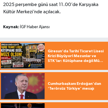
2025 perşembe günü saat 11.00’de Karşıyaka
Kültür Merkezi’nde açılacak.
Kaynak:
İGF Haber Ajansı
Giresun'da Tarihi Ticaret Lisesi
Krizi Büyüyor! Mezunlar ve
STK'lar: Kütüphane değil Müze
yapılsın!
Cumhurbaşkanı Erdoğan'dan
'Terörsüz Türkiye' mesajı