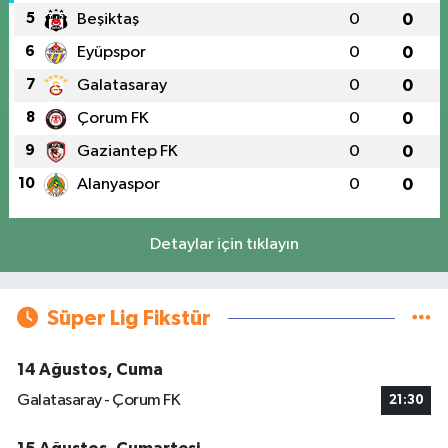
5
Beşiktaş
0
0
6
Eyüpspor
0
0
7
Galatasaray
0
0
8
Çorum FK
0
0
9
Gaziantep FK
0
0
10
Alanyaspor
0
0
Detaylar için tıklayın
Süper Lig Fikstür
14 Ağustos, Cuma
Galatasaray - Çorum FK
21:30