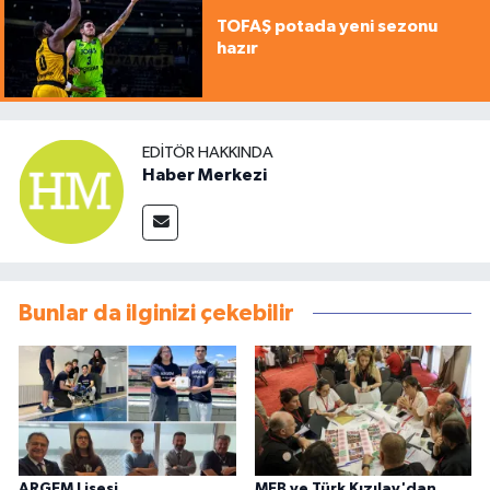
TOFAŞ potada yeni sezonu
hazır
EDITÖR HAKKINDA
Haber Merkezi
Bunlar da ilginizi çekebilir
ARGEM Lisesi
MEB ve Türk Kızılay'dan