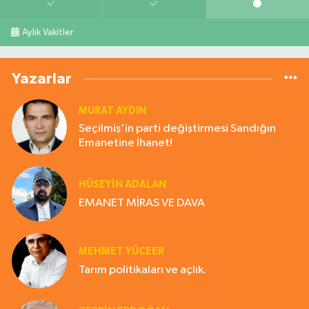
Aylık Vakitler
Yazarlar
MURAT AYDIN
Seçilmiş'in parti değiştirmesi Sandığın
Emanetine İhanet!
HÜSEYIN ADALAN
EMANET MİRAS VE DAVA
MEHMET YÜCEER
Tarım politikaları ve açlık.