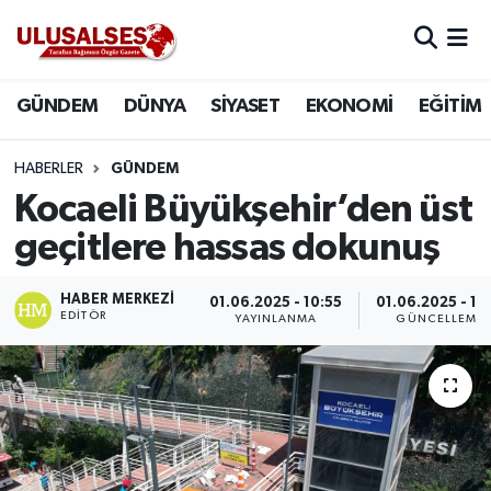
GÜNDEM
Hava Durumu
GÜNDEM
DÜNYA
SİYASET
EKONOMİ
EĞİTİM
DÜNYA
Trafik Durumu
HABERLER
GÜNDEM
SİYASET
Süper Lig Puan Durumu ve Fikstür
Kocaeli Büyükşehir’den üst
geçitlere hassas dokunuş
EKONOMİ
Tüm Manşetler
HABER MERKEZI
01.06.2025 - 10:55
01.06.2025 - 11:
EĞİTİM
Son Dakika Haberleri
EDITÖR
YAYINLANMA
GÜNCELLEME
SAĞLIK
Haber Arşivi
MAGAZİN
SPOR