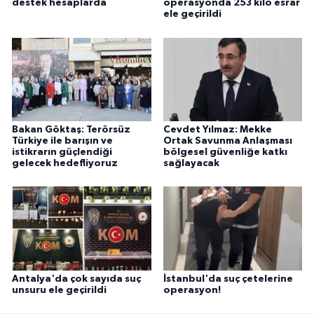
destek hesaplarda
operasyonda 253 kilo esrar
ele geçirildi
Bakan Göktaş: Terörsüz
Cevdet Yılmaz: Mekke
Türkiye ile barışın ve
Ortak Savunma Anlaşması
istikrarın güçlendiği
bölgesel güvenliğe katkı
gelecek hedefliyoruz
sağlayacak
Antalya'da çok sayıda suç
İstanbul'da suç çetelerine
unsuru ele geçirildi
operasyon!