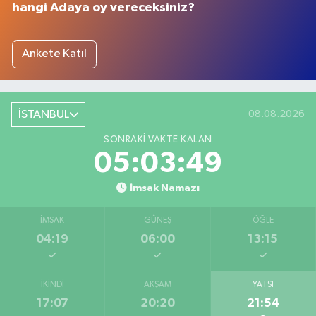
hangi Adaya oy vereceksiniz?
Ankete Katıl
İSTANBUL
08.08.2026
SONRAKI VAKTE KALAN
05:03:48
İmsak Namazı
İMSAK
GÜNEŞ
ÖĞLE
04:19
06:00
13:15
İKINDI
AKŞAM
YATSI
17:07
20:20
21:54