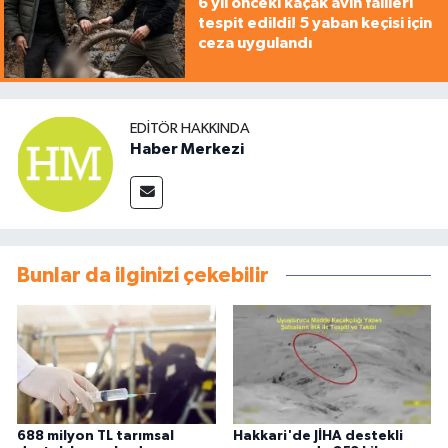
6 yıl önceki kaçak avın failleri
tespit edildi! 5 yaban keçisi için
ceza uygulandı
EDITÖR HAKKINDA
Haber Merkezi
Bunlar da ilginizi çekebilir
688 milyon TL tarımsal
Hakkari'de JİHA destekli