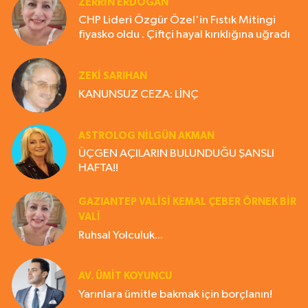
ZERRIN ERDOĞAN
CHP Lideri Özgür Özel'in Fıstık Mitingi
fiyasko oldu . Çiftçi hayal kırıklığına uğradı
ZEKI SARIHAN
KANUNSUZ CEZA: LİNÇ
ASTROLOG NILGÜN AKMAN
ÜÇGEN AÇILARIN BULUNDUĞU ŞANSLI
HAFTA!!
GAZIANTEP VALISI KEMAL ÇEBER ÖRNEK BİR
VALİ
Ruhsal Yolculuk...
AV. ÜMIT KOYUNCU
Yarınlara ümitle bakmak için borçlanın!