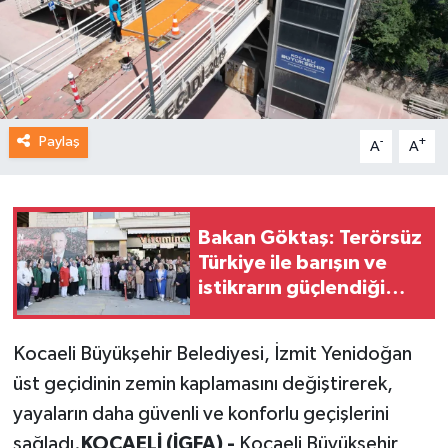
Paylaş
-
+
A
A
Bakan Göktaş: Terörsüz
Türkiye ile barışın ve
istikrarın güçlendiği
gelecek hedefliyoruz
Kocaeli Büyükşehir Belediyesi, İzmit Yenidoğan
üst geçidinin zemin kaplamasını değiştirerek,
yayaların daha güvenli ve konforlu geçişlerini
sağladı.
KOCAELİ (İGFA) -
Kocaeli Büyükşehir