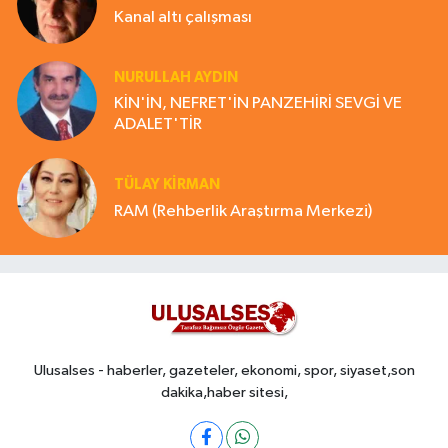
Kanal altı çalışması
NURULLAH AYDIN
KİN'İN, NEFRET'İN PANZEHİRİ SEVGİ VE
ADALET'TİR
TÜLAY KİRMAN
RAM (Rehberlik Araştırma Merkezi)
Ulusalses - haberler, gazeteler, ekonomi, spor, siyaset,son
dakika,haber sitesi,