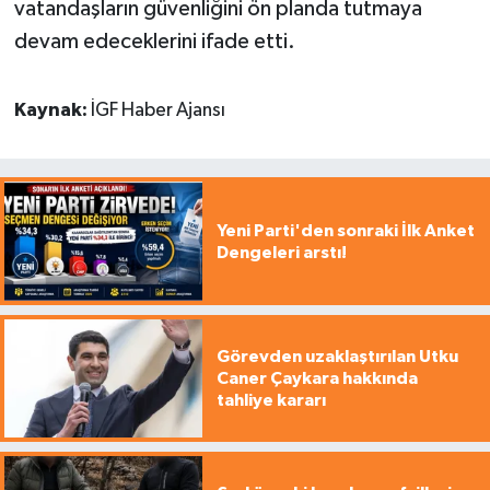
vatandaşların güvenliğini ön planda tutmaya
devam edeceklerini ifade etti.
Kaynak:
İGF Haber Ajansı
Yeni Parti'den sonraki İlk Anket
Dengeleri arstı!
Görevden uzaklaştırılan Utku
Caner Çaykara hakkında
tahliye kararı