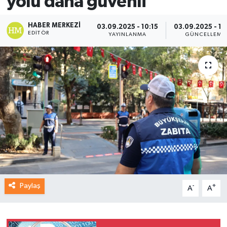
yolu daha güvenli
HABER MERKEZI
03.09.2025 - 10:15
03.09.2025 - 10
EDITÖR
YAYINLANMA
GÜNCELLEME
Paylaş
-
+
A
A