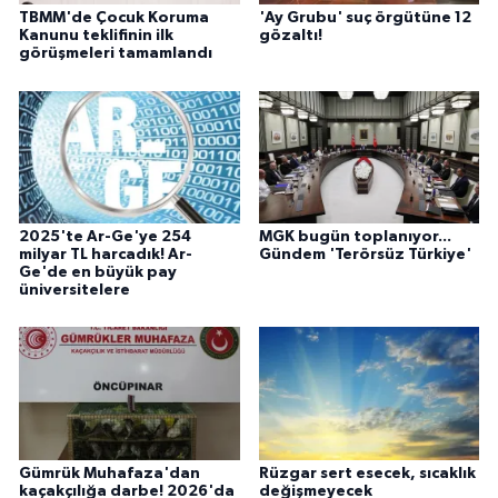
TBMM'de Çocuk Koruma
'Ay Grubu' suç örgütüne 12
Kanunu teklifinin ilk
gözaltı!
görüşmeleri tamamlandı
2025'te Ar-Ge'ye 254
MGK bugün toplanıyor...
milyar TL harcadık! Ar-
Gündem 'Terörsüz Türkiye'
Ge'de en büyük pay
üniversitelere
Gümrük Muhafaza'dan
Rüzgar sert esecek, sıcaklık
kaçakçılığa darbe! 2026'da
değişmeyecek