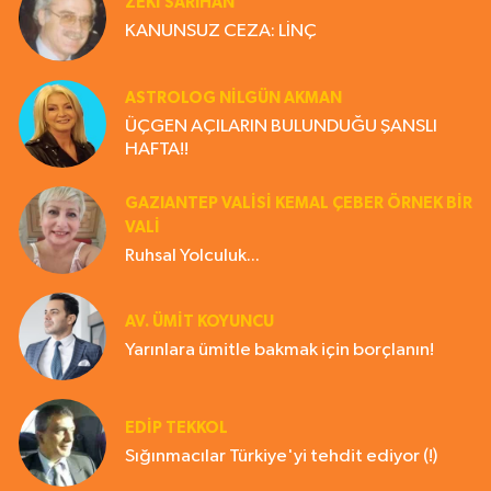
ZEKI SARIHAN
KANUNSUZ CEZA: LİNÇ
ASTROLOG NILGÜN AKMAN
ÜÇGEN AÇILARIN BULUNDUĞU ŞANSLI
HAFTA!!
GAZIANTEP VALISI KEMAL ÇEBER ÖRNEK BİR
VALİ
Ruhsal Yolculuk...
AV. ÜMIT KOYUNCU
Yarınlara ümitle bakmak için borçlanın!
EDIP TEKKOL
Sığınmacılar Türkiye'yi tehdit ediyor (!)