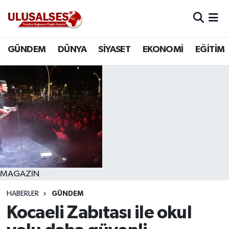
GÜNDEM
Hava Durumu
GÜNDEM
DÜNYA
SİYASET
EKONOMİ
EĞİTİM
DÜNYA
Trafik Durumu
SİYASET
Süper Lig Puan Durumu ve Fikstür
EKONOMİ
Tüm Manşetler
EĞİTİM
Son Dakika Haberleri
SAĞLIK
Haber Arşivi
MAGAZİN
HABERLER
GÜNDEM
MAGAZİN
Kocaeli Zabıtası ile okul
SPOR