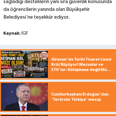
sağladığı desteklerin yanı sıra güvenlik konusunda
da öğrencilerin yanında olan Büyükşehir
Belediyesi’ne teşekkür ediyor.
Kaynak:
İGF
Giresun'da Tarihi Ticaret Lisesi
Krizi Büyüyor! Mezunlar ve
STK'lar: Kütüphane değil Müze
yapılsın!
Cumhurbaşkanı Erdoğan'dan
'Terörsüz Türkiye' mesajı