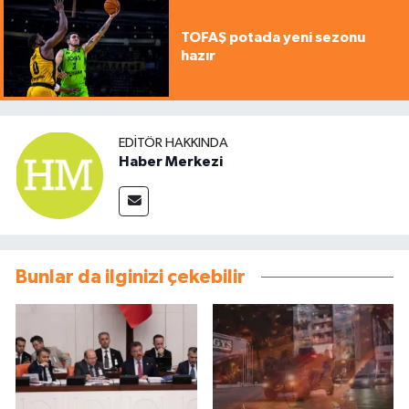
TOFAŞ potada yeni sezonu
hazır
EDITÖR HAKKINDA
Haber Merkezi
Bunlar da ilginizi çekebilir