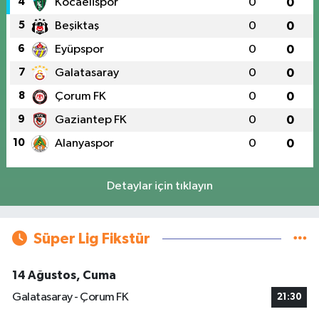
4
Kocaelispor
0
0
5
Beşiktaş
0
0
6
Eyüpspor
0
0
7
Galatasaray
0
0
8
Çorum FK
0
0
9
Gaziantep FK
0
0
10
Alanyaspor
0
0
Detaylar için tıklayın
Süper Lig Fikstür
14 Ağustos, Cuma
Galatasaray - Çorum FK
21:30