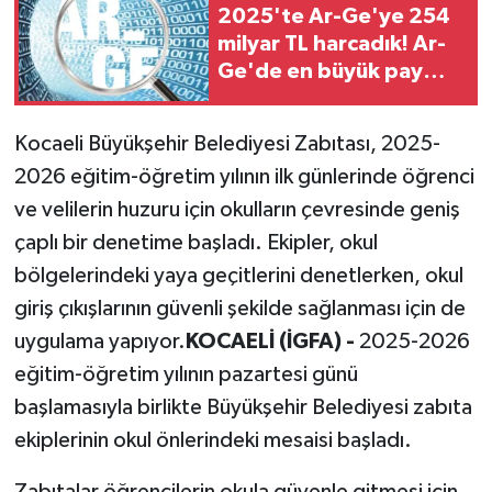
2025'te Ar-Ge'ye 254
milyar TL harcadık! Ar-
Ge'de en büyük pay
üniversitelere
Kocaeli Büyükşehir Belediyesi Zabıtası, 2025-
2026 eğitim-öğretim yılının ilk günlerinde öğrenci
ve velilerin huzuru için okulların çevresinde geniş
çaplı bir denetime başladı. Ekipler, okul
bölgelerindeki yaya geçitlerini denetlerken, okul
giriş çıkışlarının güvenli şekilde sağlanması için de
uygulama yapıyor.
KOCAELİ (İGFA) -
2025-2026
eğitim-öğretim yılının pazartesi günü
başlamasıyla birlikte Büyükşehir Belediyesi zabıta
ekiplerinin okul önlerindeki mesaisi başladı.