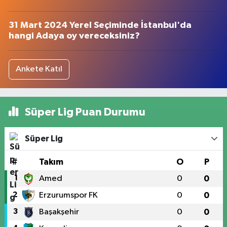
31 Mart 2024 Yerel Seçiminde İstanbul'da
hangi Adaya oy vereceksiniz?
Ankete Katıl
Süper Lig Puan Durumu
Süper Lig
#
Takım
O
P
1
Amed
0
0
2
Erzurumspor FK
0
0
3
Başakşehir
0
0