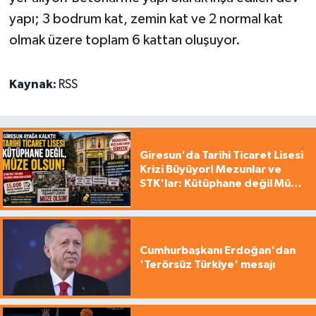
yapı; 3 bodrum kat, zemin kat ve 2 normal kat
olmak üzere toplam 6 kattan oluşuyor.
Kaynak:
RSS
Giresun'da Tarihi Ticaret Lisesi
Krizi Büyüyor! Mezunlar ve
STK'lar: Kütüphane değil Müze
yapılsın!
Cumhurbaşkanı Erdoğan'dan
'Terörsüz Türkiye' mesajı