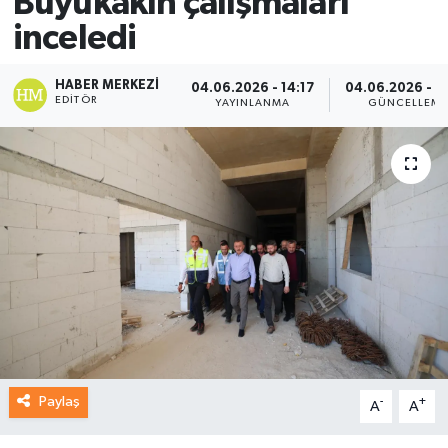
Büyükakın çalışmaları
inceledi
HABER MERKEZI
04.06.2026 - 14:17
04.06.2026 - 1
EDITÖR
YAYINLANMA
GÜNCELLEM
Paylaş
-
+
A
A