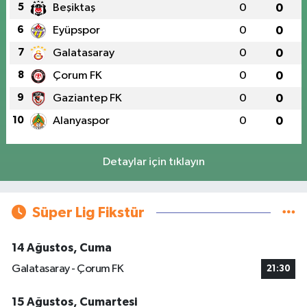
5
Beşiktaş
0
0
6
Eyüpspor
0
0
7
Galatasaray
0
0
8
Çorum FK
0
0
9
Gaziantep FK
0
0
10
Alanyaspor
0
0
Detaylar için tıklayın
Süper Lig Fikstür
14 Ağustos, Cuma
Galatasaray - Çorum FK
21:30
15 Ağustos, Cumartesi