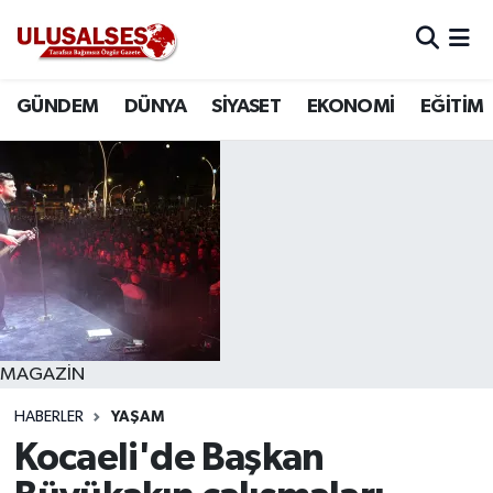
GÜNDEM
Hava Durumu
GÜNDEM
DÜNYA
SİYASET
EKONOMİ
EĞİTİM
DÜNYA
Trafik Durumu
SİYASET
Süper Lig Puan Durumu ve Fikstür
EKONOMİ
Tüm Manşetler
EĞİTİM
Son Dakika Haberleri
SAĞLIK
Haber Arşivi
MAGAZİN
HABERLER
YAŞAM
MAGAZİN
Kocaeli'de Başkan
SPOR