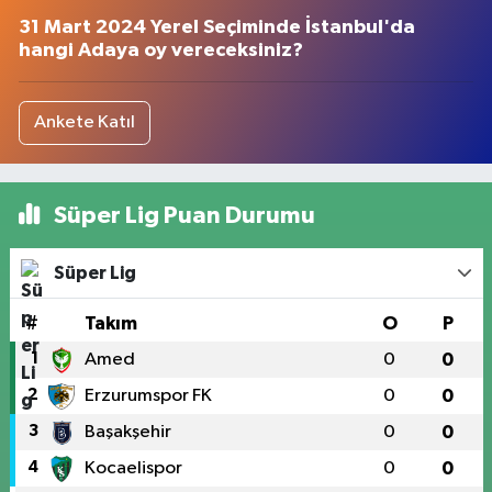
31 Mart 2024 Yerel Seçiminde İstanbul'da
hangi Adaya oy vereceksiniz?
Ankete Katıl
Süper Lig Puan Durumu
Süper Lig
#
Takım
O
P
1
Amed
0
0
2
Erzurumspor FK
0
0
3
Başakşehir
0
0
4
Kocaelispor
0
0