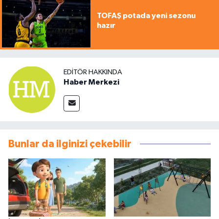
TOFAŞ potada yeni sezonu
hazır
EDITÖR HAKKINDA
Haber Merkezi
Bunlar da ilginizi çekebilir