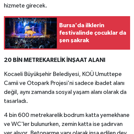
hizmete girecek.
Bursa'da ilklerin
festivalinde çocuklar da
şen şakrak
20 BİN METREKARELİK İNŞAAT ALANI
Kocaeli Büyükşehir Belediyesi, KOÜ Umuttepe
Camii ve Otopark Projesi'ni sadece ibadet alanı
değil, aynı zamanda sosyal yaşam alanı olarak da
tasarladı.
4 bin 600 metrekarelik bodrum katta yemekhane
ve WC'ler bulunurken, zemin katta ise şadırvan
yer alıyor. Betonarme yapı olarak inşa edilen dev