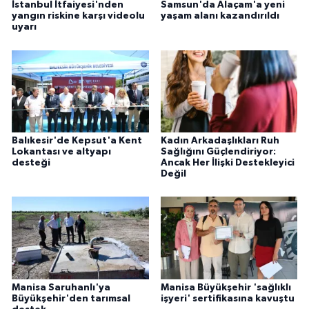
İstanbul İtfaiyesi'nden
Samsun'da Alaçam'a yeni
yangın riskine karşı videolu
yaşam alanı kazandırıldı
uyarı
Balıkesir'de Kepsut'a Kent
Kadın Arkadaşlıkları Ruh
Lokantası ve altyapı
Sağlığını Güçlendiriyor:
desteği
Ancak Her İlişki Destekleyici
Değil
Manisa Saruhanlı'ya
Manisa Büyükşehir 'sağlıklı
Büyükşehir'den tarımsal
işyeri' sertifikasına kavuştu