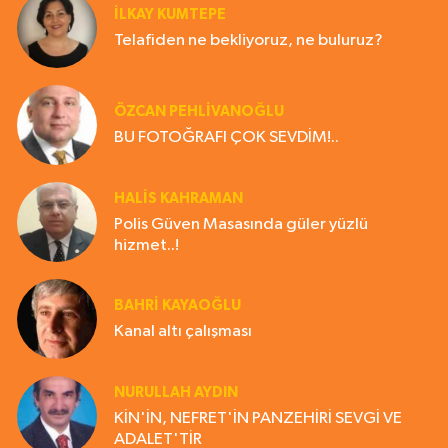
İLKAY KUMTEPE
Telafiden ne bekliyoruz, ne buluruz?
ÖZCAN PEHLİVANOĞLU
BU FOTOĞRAFI ÇOK SEVDİM!..
HALIS KAHRAMAN
Polis Güven Masasında güler yüzlü
hizmet..!
BAHRI KAYAOĞLU
Kanal altı çalışması
NURULLAH AYDIN
KİN'İN, NEFRET'İN PANZEHİRİ SEVGİ VE
ADALET'TİR