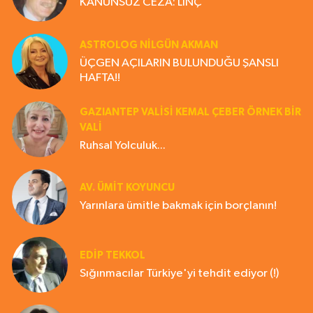
KANUNSUZ CEZA: LİNÇ
ASTROLOG NILGÜN AKMAN
ÜÇGEN AÇILARIN BULUNDUĞU ŞANSLI
HAFTA!!
GAZIANTEP VALISI KEMAL ÇEBER ÖRNEK BİR
VALİ
Ruhsal Yolculuk...
AV. ÜMIT KOYUNCU
Yarınlara ümitle bakmak için borçlanın!
EDIP TEKKOL
Sığınmacılar Türkiye'yi tehdit ediyor (!)