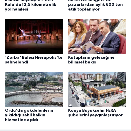
Manisa Büyükşehir'den
Bursa Osmangazi'de
Kula'da 12,5 kilometrelik
pazarlardan aylık 600 ton
yol hamlesi
atık toplanıyor
'Zorba' Balesi Hierapolis'te
Kutupların geleceğine
sahnelendi
bilimsel bakış
Ordu'da gökdelenlerin
Konya Büyükşehir FERA
yıkıldığı sahil halkın
şubelerini yaygınlaştırıyor
hizmetine açıldı