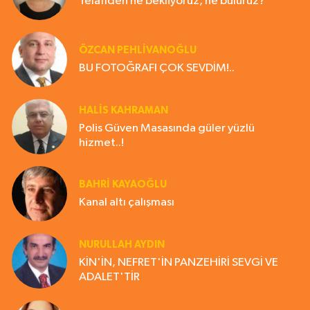
Telafiden ne bekliyoruz, ne buluruz?
ÖZCAN PEHLİVANOĞLU
BU FOTOĞRAFI ÇOK SEVDİM!..
HALIS KAHRAMAN
Polis Güven Masasında güler yüzlü
hizmet..!
BAHRI KAYAOĞLU
Kanal altı çalışması
NURULLAH AYDIN
KİN'İN, NEFRET'İN PANZEHİRİ SEVGİ VE
ADALET'TİR