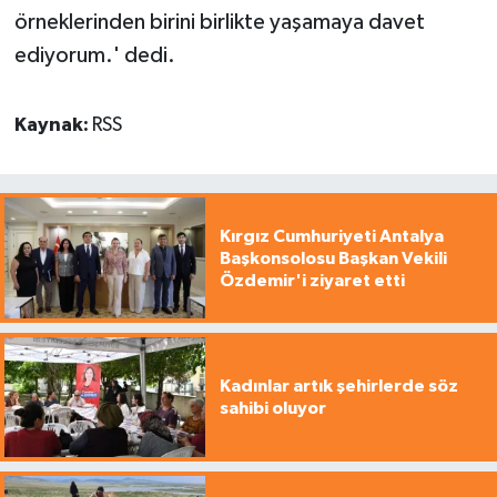
örneklerinden birini birlikte yaşamaya davet
ediyorum.' dedi.
Kaynak:
RSS
Kırgız Cumhuriyeti Antalya
Başkonsolosu Başkan Vekili
Özdemir'i ziyaret etti
Kadınlar artık şehirlerde söz
sahibi oluyor