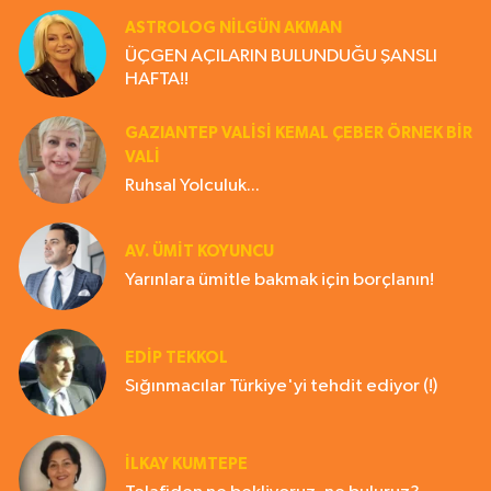
ASTROLOG NILGÜN AKMAN
ÜÇGEN AÇILARIN BULUNDUĞU ŞANSLI
HAFTA!!
GAZIANTEP VALISI KEMAL ÇEBER ÖRNEK BİR
VALİ
Ruhsal Yolculuk...
AV. ÜMIT KOYUNCU
Yarınlara ümitle bakmak için borçlanın!
EDIP TEKKOL
Sığınmacılar Türkiye'yi tehdit ediyor (!)
İLKAY KUMTEPE