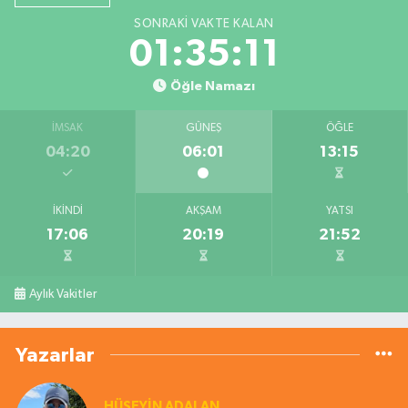
SONRAKI VAKTE KALAN
01:35:10
Öğle Namazı
İMSAK
GÜNEŞ
ÖĞLE
04:20
06:01
13:15
İKINDI
AKŞAM
YATSI
17:06
20:19
21:52
Aylık Vakitler
Yazarlar
HÜSEYIN ADALAN