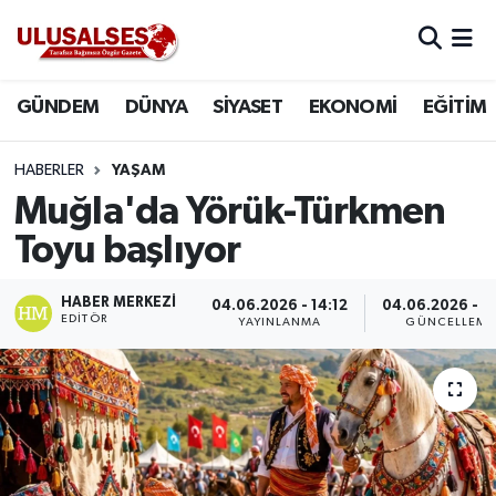
GÜNDEM
Hava Durumu
GÜNDEM
DÜNYA
SİYASET
EKONOMİ
EĞİTİM
DÜNYA
Trafik Durumu
HABERLER
YAŞAM
SİYASET
Süper Lig Puan Durumu ve Fikstür
Muğla'da Yörük-Türkmen
Toyu başlıyor
EKONOMİ
Tüm Manşetler
HABER MERKEZI
04.06.2026 - 14:12
04.06.2026 - 14
EĞİTİM
Son Dakika Haberleri
EDITÖR
YAYINLANMA
GÜNCELLEME
SAĞLIK
Haber Arşivi
MAGAZİN
SPOR