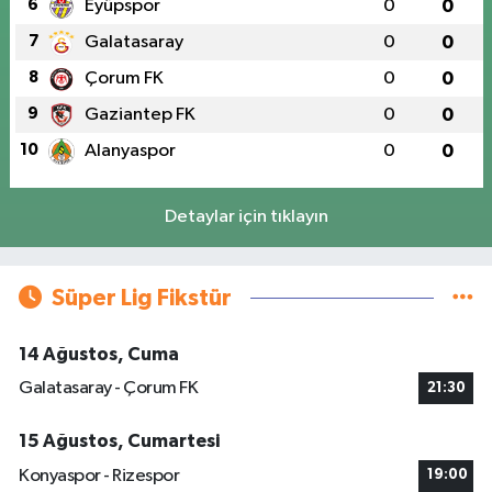
6
Eyüpspor
0
0
7
Galatasaray
0
0
8
Çorum FK
0
0
9
Gaziantep FK
0
0
10
Alanyaspor
0
0
Detaylar için tıklayın
Süper Lig Fikstür
14 Ağustos, Cuma
Galatasaray - Çorum FK
21:30
15 Ağustos, Cumartesi
Konyaspor - Rizespor
19:00