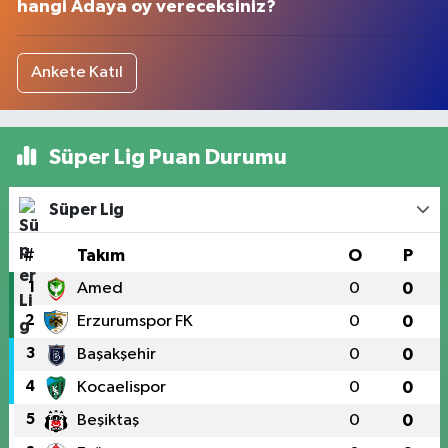
hangi Adaya oy vereceksiniz?
Ankete Katıl
Süper Lig Puan Durumu
Süper Lig
#
Takım
O
P
1
Amed
0
0
2
Erzurumspor FK
0
0
3
Başakşehir
0
0
4
Kocaelispor
0
0
5
Beşiktaş
0
0