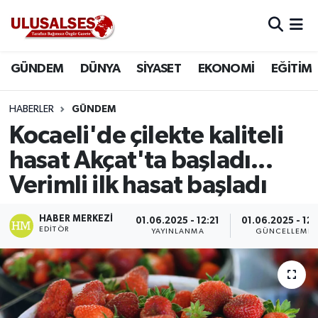
GÜNDEM
Hava Durumu
GÜNDEM
DÜNYA
SİYASET
EKONOMİ
EĞİTİM
DÜNYA
Trafik Durumu
HABERLER
GÜNDEM
SİYASET
Süper Lig Puan Durumu ve Fikstür
Kocaeli'de çilekte kaliteli
hasat Akçat'ta başladı...
EKONOMİ
Tüm Manşetler
Verimli ilk hasat başladı
EĞİTİM
Son Dakika Haberleri
HABER MERKEZI
01.06.2025 - 12:21
01.06.2025 - 12:
EDITÖR
YAYINLANMA
GÜNCELLEME
SAĞLIK
Haber Arşivi
MAGAZİN
SPOR