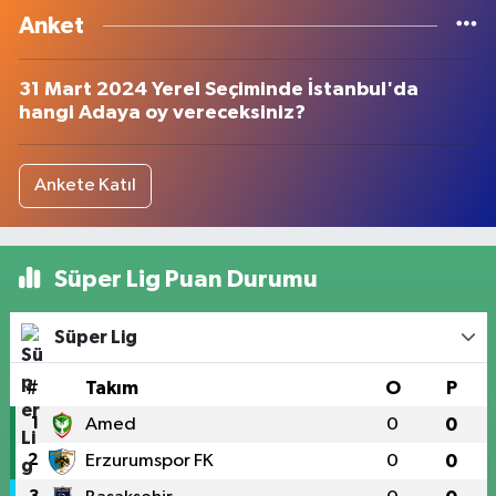
Anket
31 Mart 2024 Yerel Seçiminde İstanbul'da
hangi Adaya oy vereceksiniz?
Ankete Katıl
Süper Lig Puan Durumu
Süper Lig
#
Takım
O
P
1
Amed
0
0
2
Erzurumspor FK
0
0