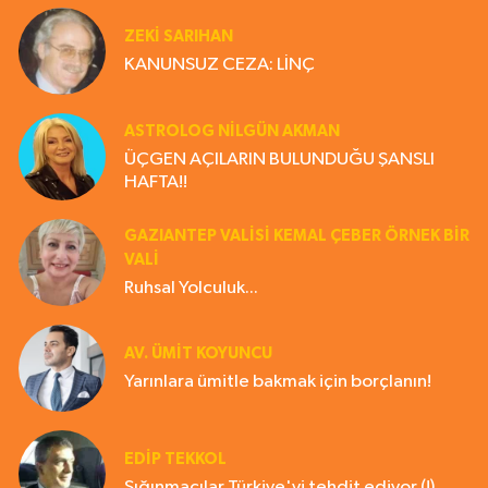
ZEKI SARIHAN
KANUNSUZ CEZA: LİNÇ
ASTROLOG NILGÜN AKMAN
ÜÇGEN AÇILARIN BULUNDUĞU ŞANSLI
HAFTA!!
GAZIANTEP VALISI KEMAL ÇEBER ÖRNEK BİR
VALİ
Ruhsal Yolculuk...
AV. ÜMIT KOYUNCU
Yarınlara ümitle bakmak için borçlanın!
EDIP TEKKOL
Sığınmacılar Türkiye'yi tehdit ediyor (!)