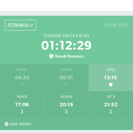
İSTANBUL
09.08.2026
SONRAKI VAKTE KALAN
01:12:28
İkindi Namazı
İMSAK
GÜNEŞ
ÖĞLE
04:20
06:01
13:15
İKINDI
AKŞAM
YATSI
17:06
20:19
21:52
Aylık Vakitler