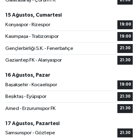
Galatasaray - Çorum FK
21:30
15 Ağustos, Cumartesi
Konyaspor - Rizespor
19:00
Kasımpaşa - Trabzonspor
19:00
Gençlerbirliği S.K. - Fenerbahçe
21:30
Gaziantep FK - Alanyaspor
21:30
16 Ağustos, Pazar
Başakşehir - Kocaelispor
19:00
Beşiktaş - Eyüpspor
21:30
Amed - Erzurumspor FK
21:30
17 Ağustos, Pazartesi
Samsunspor - Göztepe
21:30