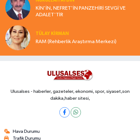
NURULLAH AYDIN
KİN'İN, NEFRET'İN PANZEHİRİ SEVGİ VE
ADALET'TİR
TÜLAY KİRMAN
RAM (Rehberlik Araştırma Merkezi)
Ulusalses - haberler, gazeteler, ekonomi, spor, siyaset,son
dakika,haber sitesi,
Hava Durumu
Trafik Durumu