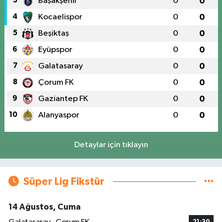
3
Başakşehir
0
0
4
Kocaelispor
0
0
5
Beşiktaş
0
0
6
Eyüpspor
0
0
7
Galatasaray
0
0
8
Çorum FK
0
0
9
Gaziantep FK
0
0
10
Alanyaspor
0
0
Detaylar için tıklayın
Süper Lig Fikstür
14 Ağustos, Cuma