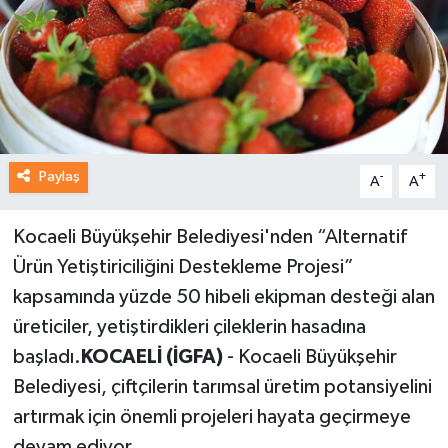
Paylaş
-
+
A
A
Kocaeli Büyükşehir Belediyesi'nden “Alternatif
Ürün Yetiştiriciliğini Destekleme Projesi”
kapsamında yüzde 50 hibeli ekipman desteği alan
üreticiler, yetiştirdikleri çileklerin hasadına
başladı.
KOCAELİ (İGFA)
- Kocaeli Büyükşehir
Belediyesi, çiftçilerin tarımsal üretim potansiyelini
artırmak için önemli projeleri hayata geçirmeye
devam ediyor.