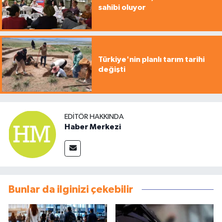
sahibi oluyor
Türkiye'nin planlı tarım tarihi
değişti
EDITÖR HAKKINDA
Haber Merkezi
Bunlar da ilginizi çekebilir