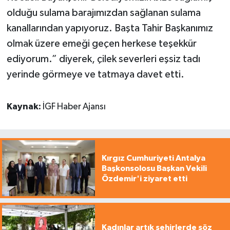
olduğu sulama barajımızdan sağlanan sulama
kanallarından yapıyoruz. Başta Tahir Başkanımız
olmak üzere emeği geçen herkese teşekkür
ediyorum.” diyerek, çilek severleri eşsiz tadı
yerinde görmeye ve tatmaya davet etti.
Kaynak:
İGF Haber Ajansı
Kırgız Cumhuriyeti Antalya
Başkonsolosu Başkan Vekili
Özdemir'i ziyaret etti
Kadınlar artık şehirlerde söz