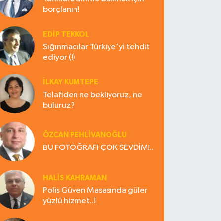
borçlanın!
EDIP TEKKOL
Sığınmacılar Türkiye'yi tehdit
ediyor (!)
İLKAY KUMTEPE
Telafiden ne bekliyoruz, ne
buluruz?
ÖZCAN PEHLİVANOĞLU
BU FOTOĞRAFI ÇOK SEVDİM!..
HALIS KAHRAMAN
Polis Güven Masasında güler
yüzlü hizmet..!