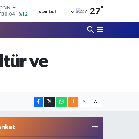
°
LAR
27
İstanbul
,7106
%0.17
RO
,1652
%0.27
ERLİN
,4046
%0.35
AM ALTIN
48.99
%2.59
tür ve
ST100
.773
%-19
TCOIN
.130,04
%1.2
-
+
A
A
Anket