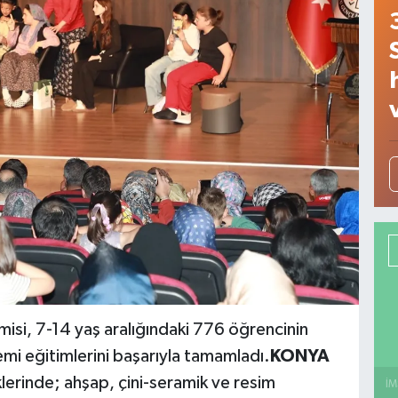
isi, 7-14 yaş aralığındaki 776 öğrencinin
emi eğitimlerini başarıyla tamamladı.
KONYA
lerinde; ahşap, çini-seramik ve resim
İM