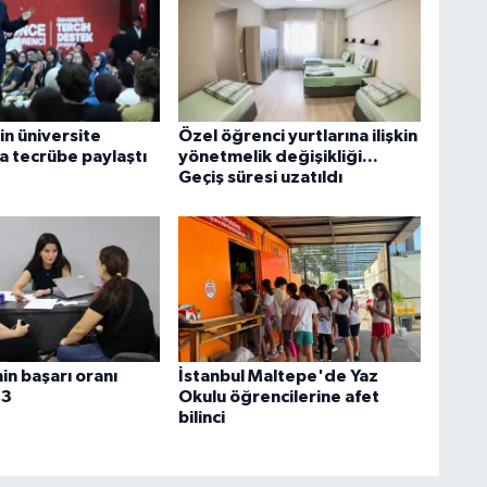
in üniversite
Özel öğrenci yurtlarına ilişkin
a tecrübe paylaştı
yönetmelik değişikliği...
Geçiş süresi uzatıldı
in başarı oranı
İstanbul Maltepe'de Yaz
,3
Okulu öğrencilerine afet
bilinci