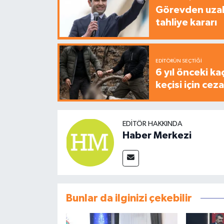
Görevden uzak
tahliye kararı
EDITÖRÜN SEÇTIĞI
6 yıl önceki ka
keçisi için cez
EDITÖR HAKKINDA
Haber Merkezi
Bunlar da ilginizi çekebilir