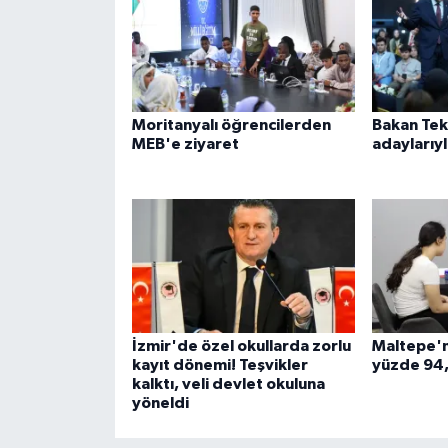
Moritanyalı öğrencilerden
Bakan Tek
MEB'e ziyaret
adaylarıyl
İzmir'de özel okullarda zorlu
Maltepe'n
kayıt dönemi! Teşvikler
yüzde 94
kalktı, veli devlet okuluna
yöneldi