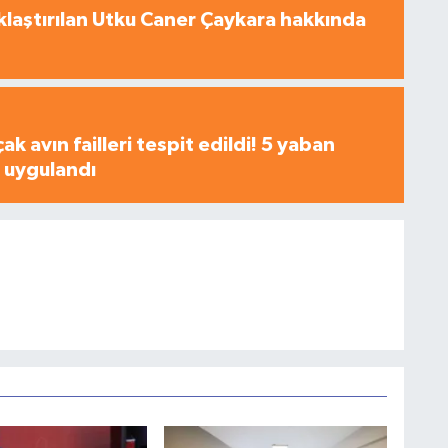
laştırılan Utku Caner Çaykara hakkında
çak avın failleri tespit edildi! 5 yaban
a uygulandı