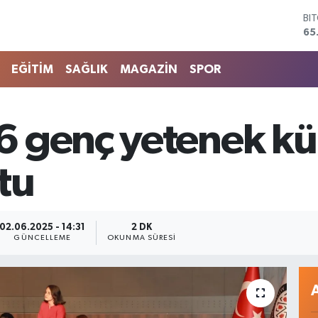
DO
47
EU
55
EĞİTİM
SAĞLIK
MAGAZİN
SPOR
ST
64
GR
66
 genç yetenek kül
Bİ
13
BI
tu
65
02.06.2025 - 14:31
2 DK
GÜNCELLEME
OKUNMA SÜRESI