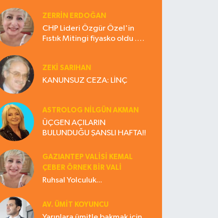
ZERRIN ERDOĞAN
CHP Lideri Özgür Özel'in
Fıstık Mitingi fiyasko oldu .
Çiftçi hayal kırıklığına uğradı
ZEKI SARIHAN
KANUNSUZ CEZA: LİNÇ
ASTROLOG NILGÜN AKMAN
ÜÇGEN AÇILARIN
BULUNDUĞU ŞANSLI HAFTA!!
GAZIANTEP VALISI KEMAL
ÇEBER ÖRNEK BİR VALİ
Ruhsal Yolculuk...
AV. ÜMIT KOYUNCU
Yarınlara ümitle bakmak için