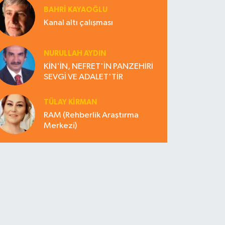
BAHRI KAYAOĞLU
Kanal altı çalışması
NURULLAH AYDIN
KİN'İN, NEFRET'İN PANZEHİRİ
SEVGİ VE ADALET'TİR
TÜLAY KİRMAN
RAM (Rehberlik Araştırma
Merkezi)