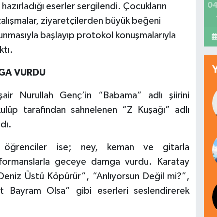
04
hazırladığı eserler sergilendi. Çocukların
 çalışmalar, ziyaretçilerden büyük beğeni
kunmasıyla başlayıp protokol konuşmalarıyla
ktı.
GA VURDU
air Nurullah Genç’in “Babama” adlı şiirini
ulüp tarafından sahnelenen “Z Kuşağı” adlı
dı.
 öğrenciler ise; ney, keman ve gitarla
erformanslarla geceye damga vurdu. Karatay
Deniz Üstü Köpürür”, “Anlıyorsun Değil mi?”,
 Bayram Olsa” gibi eserleri seslendirerek