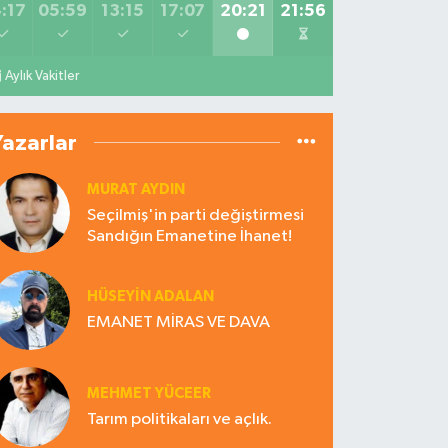
:17
05:59
13:15
17:07
20:21
21:56
Aylık Vakitler
Yazarlar
MURAT AYDIN
Seçilmiş'in parti değiştirmesi
Sandığın Emanetine İhanet!
HÜSEYIN ADALAN
EMANET MİRAS VE DAVA
MEHMET YÜCEER
Tarım politikaları ve açlık.