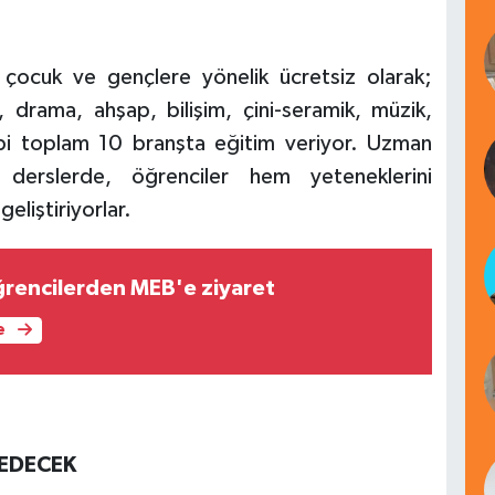
çocuk ve gençlere yönelik ücretsiz olarak;
 drama, ahşap, bilişim, çini-seramik, müzik,
ibi toplam 10 branşta eğitim veriyor. Uzman
 derslerde, öğrenciler hem yeteneklerini
eliştiriyorlar.
ğrencilerden MEB'e ziyaret
e
 EDECEK