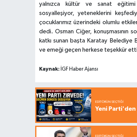
yalnızca kültür ve sanat eğitimi
sosyalleşiyor, yeteneklerini keşfedi
çocuklarımız üzerindeki olumlu etkil
dedi. Osman Ciğer, konuşmasının so
katkı sunan başta Karatay Belediye 
ve emeği geçen herkese teşekkür etti
Kaynak:
İGF Haber Ajansı
EDITÖRÜN SEÇTIĞI
Yeni Parti'den 
EDITÖRÜN SEÇTIĞI