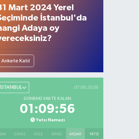
31 Mart 2024 Yerel
Seçiminde İstanbul'da
hangi Adaya oy
vereceksiniz?
Ankete Katıl
İSTANBUL
07.08.2026
SONRAKI VAKTE KALAN
01:09:55
Yatsı Namazı
SAK
GÜNEŞ
ÖĞLE
İKINDI
AKŞAM
YATSI