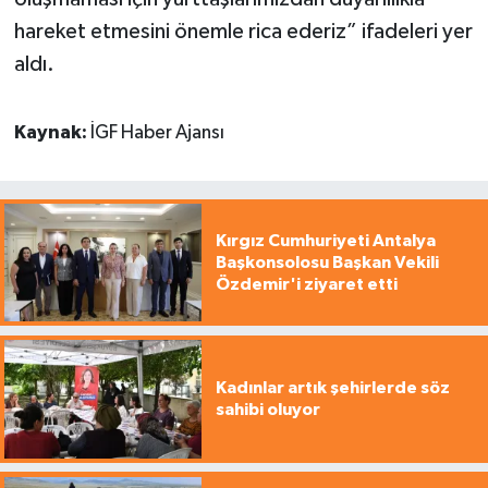
hareket etmesini önemle rica ederiz” ifadeleri yer
aldı.
Kaynak:
İGF Haber Ajansı
Kırgız Cumhuriyeti Antalya
Başkonsolosu Başkan Vekili
Özdemir'i ziyaret etti
Kadınlar artık şehirlerde söz
sahibi oluyor