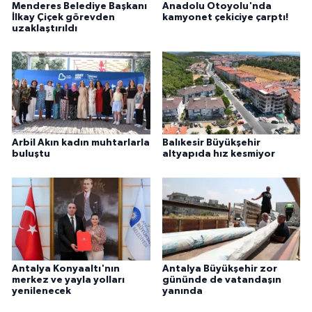
Menderes Belediye Başkanı
Anadolu Otoyolu'nda
İlkay Çiçek görevden
kamyonet çekiciye çarptı!
uzaklaştırıldı
Arbil Akın kadın muhtarlarla
Balıkesir Büyükşehir
buluştu
altyapıda hız kesmiyor
Antalya Konyaaltı'nın
Antalya Büyükşehir zor
merkez ve yayla yolları
gününde de vatandaşın
yenilenecek
yanında