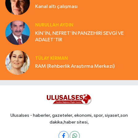
Kanal altı çalışması
NURULLAH AYDIN
KİN'İN, NEFRET'İN PANZEHİRİ SEVGİ VE
ADALET'TİR
TÜLAY KİRMAN
RAM (Rehberlik Araştırma Merkezi)
Ulusalses - haberler, gazeteler, ekonomi, spor, siyaset,son
dakika,haber sitesi,