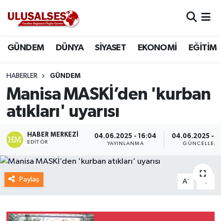
GÜNDEM
Hava Durumu
GÜNDEM
DÜNYA
SİYASET
EKONOMİ
EĞİTİM
DÜNYA
Trafik Durumu
HABERLER
GÜNDEM
SİYASET
Süper Lig Puan Durumu ve Fikstür
Manisa MASKİ’den 'kurban
atıkları' uyarısı
EKONOMİ
Tüm Manşetler
HABER MERKEZI
04.06.2025 - 16:04
04.06.2025 - 1
EĞİTİM
Son Dakika Haberleri
EDITÖR
YAYINLANMA
GÜNCELLEM
SAĞLIK
Haber Arşivi
Paylaş
-
+
A
A
MAGAZİN
SPOR