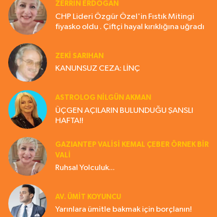
ZERRIN ERDOĞAN
CHP Lideri Özgür Özel'in Fıstık Mitingi
fiyasko oldu . Çiftçi hayal kırıklığına uğradı
ZEKI SARIHAN
KANUNSUZ CEZA: LİNÇ
ASTROLOG NILGÜN AKMAN
ÜÇGEN AÇILARIN BULUNDUĞU ŞANSLI
HAFTA!!
GAZIANTEP VALISI KEMAL ÇEBER ÖRNEK BİR
VALİ
Ruhsal Yolculuk...
AV. ÜMIT KOYUNCU
Yarınlara ümitle bakmak için borçlanın!