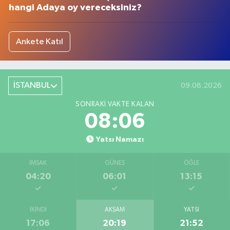
hangi Adaya oy vereceksiniz?
Ankete Katıl
İSTANBUL
09.08.2026
SONRAKI VAKTE KALAN
08:05
Yatsı Namazı
İMSAK
GÜNEŞ
ÖĞLE
04:20
06:01
13:15
İKINDI
AKŞAM
YATSI
17:06
20:19
21:52