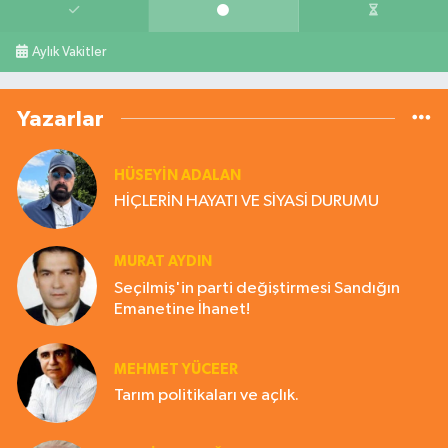
Aylık Vakitler
Yazarlar
HÜSEYIN ADALAN
HİÇLERİN HAYATI VE SİYASİ DURUMU
MURAT AYDIN
Seçilmiş'in parti değiştirmesi Sandığın
Emanetine İhanet!
MEHMET YÜCEER
Tarım politikaları ve açlık.