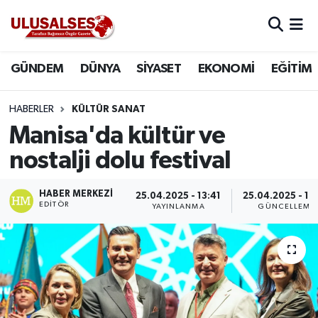
GÜNDEM
Hava Durumu
GÜNDEM
DÜNYA
SİYASET
EKONOMİ
EĞİTİM
DÜNYA
Trafik Durumu
HABERLER
KÜLTÜR SANAT
SİYASET
Süper Lig Puan Durumu ve Fikstür
Manisa'da kültür ve
nostalji dolu festival
EKONOMİ
Tüm Manşetler
HABER MERKEZI
25.04.2025 - 13:41
25.04.2025 - 13
EĞİTİM
Son Dakika Haberleri
EDITÖR
YAYINLANMA
GÜNCELLEME
SAĞLIK
Haber Arşivi
MAGAZİN
SPOR