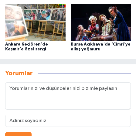
Ankara Keçiören'de
Bursa Açıkhava'da 'Cimri'ye
Keşmir'e özel sergi
alkış yağmuru
Yorumlar