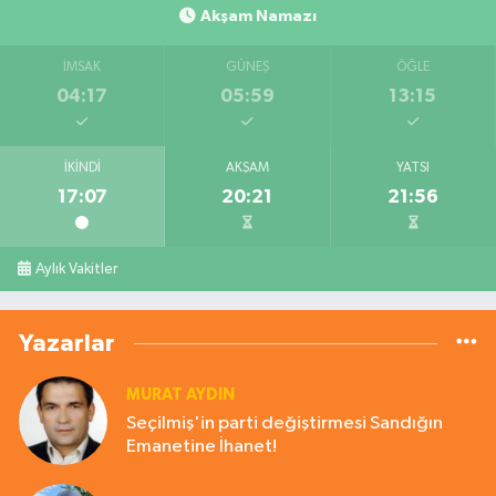
Akşam Namazı
İMSAK
GÜNEŞ
ÖĞLE
04:17
05:59
13:15
İKINDI
AKŞAM
YATSI
17:07
20:21
21:56
Aylık Vakitler
Yazarlar
MURAT AYDIN
Seçilmiş'in parti değiştirmesi Sandığın
Emanetine İhanet!