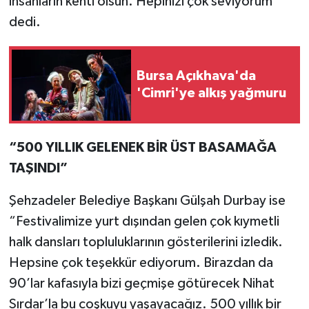
insanların kenti olsun. Hepinizi çok seviyorum”
dedi.
Bursa Açıkhava'da
'Cimri'ye alkış yağmuru
“500 YILLIK GELENEK BİR ÜST BASAMAĞA
TAŞINDI”
Şehzadeler Belediye Başkanı Gülşah Durbay ise
“Festivalimize yurt dışından gelen çok kıymetli
halk dansları topluluklarının gösterilerini izledik.
Hepsine çok teşekkür ediyorum. Birazdan da
90’lar kafasıyla bizi geçmişe götürecek Nihat
Sırdar’la bu coşkuyu yaşayacağız. 500 yıllık bir