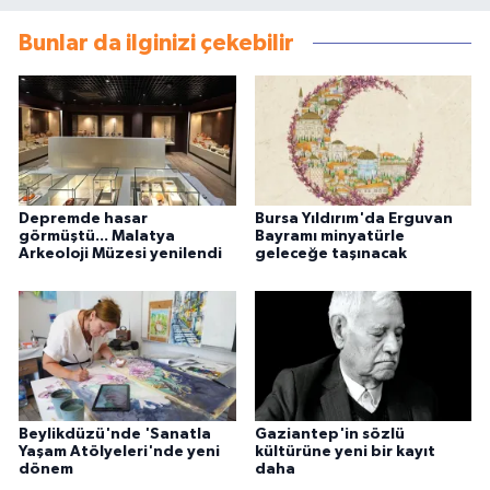
Bunlar da ilginizi çekebilir
Depremde hasar
Bursa Yıldırım'da Erguvan
görmüştü... Malatya
Bayramı minyatürle
Arkeoloji Müzesi yenilendi
geleceğe taşınacak
Beylikdüzü'nde 'Sanatla
Gaziantep'in sözlü
Yaşam Atölyeleri'nde yeni
kültürüne yeni bir kayıt
dönem
daha