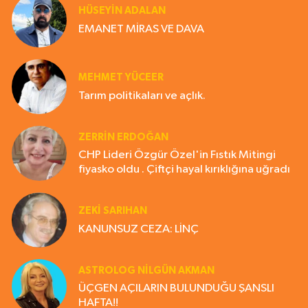
HÜSEYIN ADALAN
EMANET MİRAS VE DAVA
MEHMET YÜCEER
Tarım politikaları ve açlık.
ZERRIN ERDOĞAN
CHP Lideri Özgür Özel'in Fıstık Mitingi
fiyasko oldu . Çiftçi hayal kırıklığına uğradı
ZEKI SARIHAN
KANUNSUZ CEZA: LİNÇ
ASTROLOG NILGÜN AKMAN
ÜÇGEN AÇILARIN BULUNDUĞU ŞANSLI
HAFTA!!