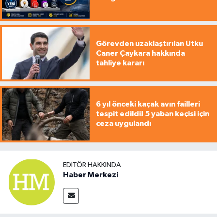
Görevden uzaklaştırılan Utku
Caner Çaykara hakkında
tahliye kararı
6 yıl önceki kaçak avın failleri
tespit edildi! 5 yaban keçisi için
ceza uygulandı
EDITÖR HAKKINDA
Haber Merkezi