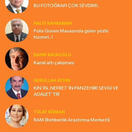
BU FOTOĞRAFI ÇOK SEVDİM!..
HALIS KAHRAMAN
Polis Güven Masasında güler yüzlü
hizmet..!
BAHRI KAYAOĞLU
Kanal altı çalışması
NURULLAH AYDIN
KİN'İN, NEFRET'İN PANZEHİRİ SEVGİ VE
ADALET'TİR
TÜLAY KİRMAN
RAM (Rehberlik Araştırma Merkezi)