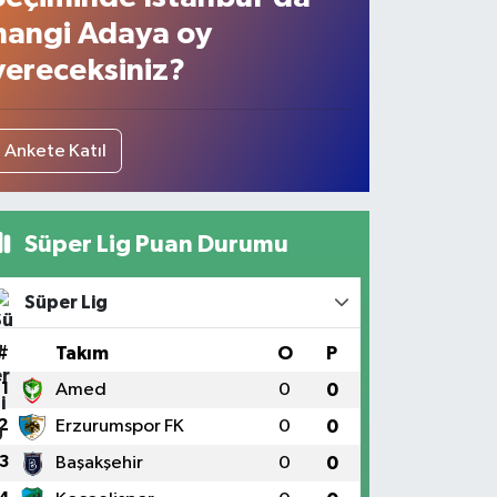
hangi Adaya oy
vereceksiniz?
Ankete Katıl
Süper Lig Puan Durumu
Süper Lig
#
Takım
O
P
1
Amed
0
0
2
Erzurumspor FK
0
0
3
Başakşehir
0
0