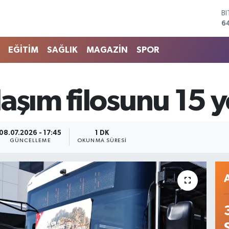
6
D
4
E
5
EĞİTİM
SAĞLIK
MAGAZİN
SPOR
S
6
G
6
aşım filosunu 15 
B
1
08.07.2026 - 17:45
1 DK
GÜNCELLEME
OKUNMA SÜRESI