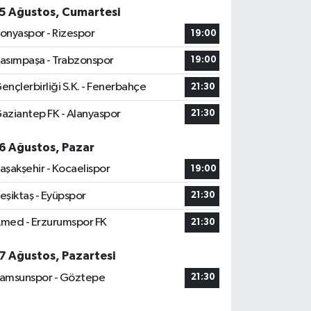
5 Ağustos, Cumartesi
onyaspor - Rizespor
19:00
asımpaşa - Trabzonspor
19:00
ençlerbirliği S.K. - Fenerbahçe
21:30
aziantep FK - Alanyaspor
21:30
6 Ağustos, Pazar
aşakşehir - Kocaelispor
19:00
eşiktaş - Eyüpspor
21:30
med - Erzurumspor FK
21:30
7 Ağustos, Pazartesi
amsunspor - Göztepe
21:30