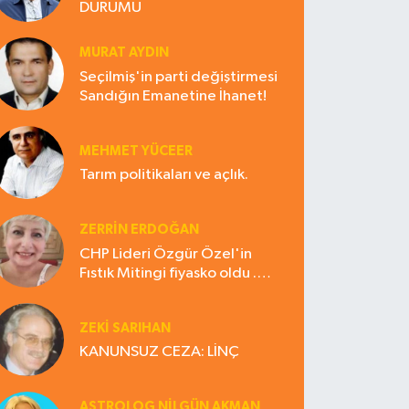
DURUMU
MURAT AYDIN
Seçilmiş'in parti değiştirmesi
Sandığın Emanetine İhanet!
MEHMET YÜCEER
Tarım politikaları ve açlık.
ZERRIN ERDOĞAN
CHP Lideri Özgür Özel'in
Fıstık Mitingi fiyasko oldu .
Çiftçi hayal kırıklığına uğradı
ZEKI SARIHAN
KANUNSUZ CEZA: LİNÇ
ASTROLOG NILGÜN AKMAN