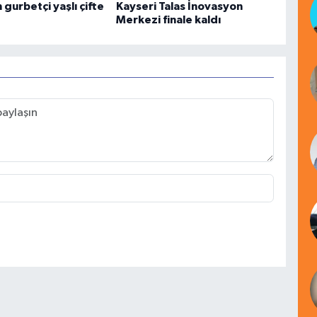
gurbetçi yaşlı çifte
Kayseri Talas İnovasyon
Merkezi finale kaldı