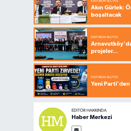
EDITÖRÜN SEÇTIĞI
Akın Gürlek: Ö
boşaltacak
EDITÖRÜN SEÇTIĞI
Arnavutköy'da
projeler...
EDITÖRÜN SEÇTIĞI
Yeni Parti'den 
EDITÖR HAKKINDA
Haber Merkezi