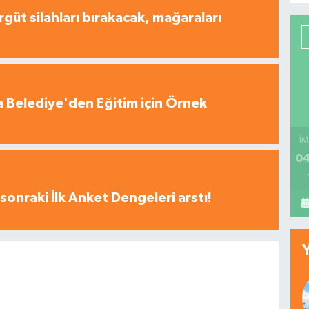
rgüt silahları bırakacak, mağaraları
 Belediye'den Eğitim için Örnek
İM
04
sonraki İlk Anket Dengeleri arstı!