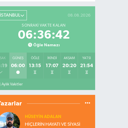
İSTANBUL
08.08.2026
SONRAKI VAKTE KALAN
06:36:41
Öğle Namazı
SAK
GÜNEŞ
ÖĞLE
İKINDI
AKŞAM
YATSI
:19
06:00
13:15
17:07
20:20
21:54
Aylık Vakitler
Yazarlar
HÜSEYIN ADALAN
HİÇLERİN HAYATI VE SİYASİ