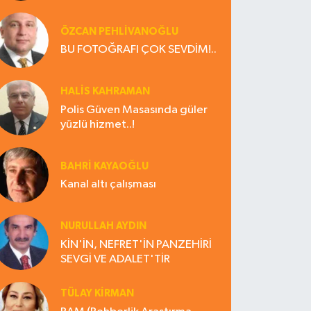
ÖZCAN PEHLİVANOĞLU
BU FOTOĞRAFI ÇOK SEVDİM!..
HALIS KAHRAMAN
Polis Güven Masasında güler
yüzlü hizmet..!
BAHRI KAYAOĞLU
Kanal altı çalışması
NURULLAH AYDIN
KİN'İN, NEFRET'İN PANZEHİRİ
SEVGİ VE ADALET'TİR
TÜLAY KİRMAN