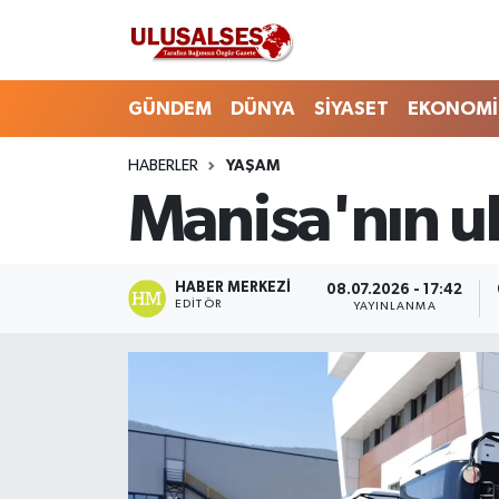
GÜNDEM
Hava Durumu
GÜNDEM
DÜNYA
SİYASET
EKONOMİ
DÜNYA
Trafik Durumu
HABERLER
YAŞAM
Manisa'nın ul
SİYASET
Süper Lig Puan Durumu ve Fikstür
EKONOMİ
Tüm Manşetler
HABER MERKEZI
08.07.2026 - 17:42
EDITÖR
YAYINLANMA
EĞİTİM
Son Dakika Haberleri
SAĞLIK
Haber Arşivi
MAGAZİN
SPOR