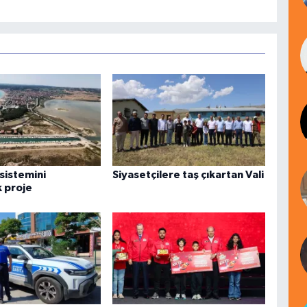
sistemini
Siyasetçilere taş çıkartan Vali
 proje