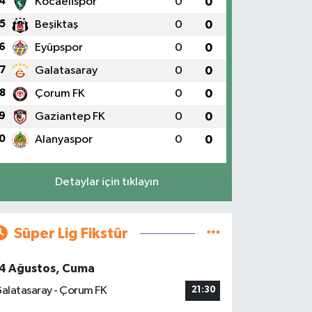
4
Kocaelispor
0
0
5
Beşiktaş
0
0
6
Eyüpspor
0
0
7
Galatasaray
0
0
8
Çorum FK
0
0
9
Gaziantep FK
0
0
0
Alanyaspor
0
0
Detaylar için tıklayın
Süper Lig Fikstür
4 Ağustos, Cuma
alatasaray - Çorum FK
21:30