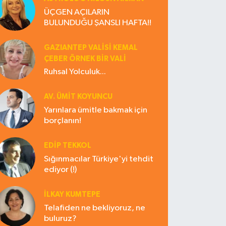
ÜÇGEN AÇILARIN
BULUNDUĞU ŞANSLI HAFTA!!
GAZIANTEP VALISI KEMAL
ÇEBER ÖRNEK BİR VALİ
Ruhsal Yolculuk...
AV. ÜMIT KOYUNCU
Yarınlara ümitle bakmak için
borçlanın!
EDIP TEKKOL
Sığınmacılar Türkiye'yi tehdit
ediyor (!)
İLKAY KUMTEPE
Telafiden ne bekliyoruz, ne
buluruz?