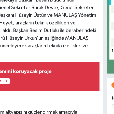
 Genel Sekreter Burak Deste, Genel Sekreter
si Başkanı Hüseyin Üstün ve MANULAŞ Yönetim
Heyet, araçların teknik özellikleri ve
i aldı. Başkan Besim Dutlulu ile beraberindeki
ü Hüseyin Urkun'un eşliğinde MANULAŞ
inceleyerek araçların teknik özellikleri ve
1
emini koruyacak proje
e
1
G
ım altyapısını güçlendirmek amacıyla