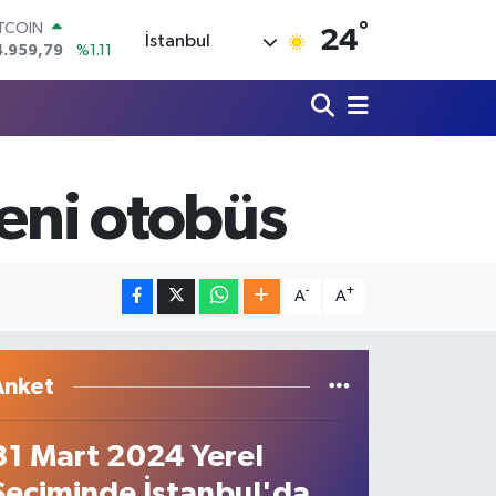
4.959,79
%1.11
°
OLAR
24
İstanbul
7,7436
%0.18
URO
5,2510
%0.32
TERLİN
4,4811
%0.38
RAM ALTIN
660.55
%0.03
yeni otobüs
İST100
3.779
%-14
-
+
A
A
Anket
31 Mart 2024 Yerel
Seçiminde İstanbul'da