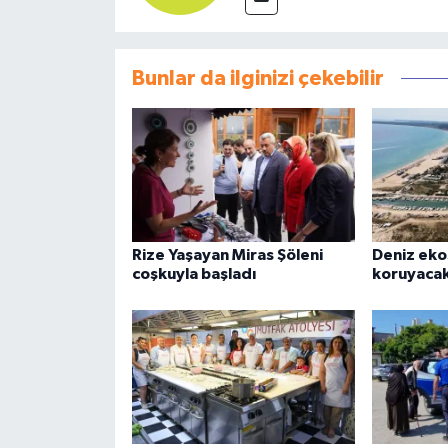
Bunlar da ilginizi çekebilir
Rize Yaşayan Miras Şöleni
Deniz eko
coşkuyla başladı
koruyacak