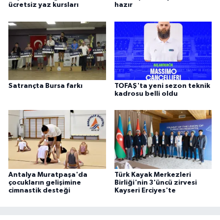
ücretsiz yaz kursları
hazır
Satrançta Bursa farkı
TOFAŞ'ta yeni sezon teknik
kadrosu belli oldu
Antalya Muratpaşa'da
Türk Kayak Merkezleri
çocukların gelişimine
Birliği'nin 3'üncü zirvesi
cimnastik desteği
Kayseri Erciyes'te