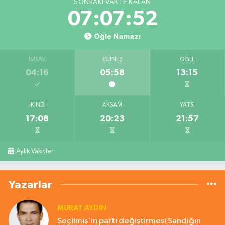
SONRAKI VAKTE KALAN
07:07:51
Öğle Namazı
İMSAK
GÜNEŞ
ÖĞLE
04:16
05:58
13:15
İKINDI
AKŞAM
YATSI
17:08
20:23
21:57
Aylık Vakitler
Yazarlar
MURAT AYDIN
Seçilmiş'in parti değiştirmesi Sandığın