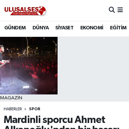
GÜNDEM
Hava Durumu
GÜNDEM
DÜNYA
SİYASET
EKONOMİ
EĞİTİM
DÜNYA
Trafik Durumu
SİYASET
Süper Lig Puan Durumu ve Fikstür
EKONOMİ
Tüm Manşetler
EĞİTİM
Son Dakika Haberleri
SAĞLIK
Haber Arşivi
MAGAZİN
HABERLER
SPOR
MAGAZİN
Mardinli sporcu Ahmet
SPOR