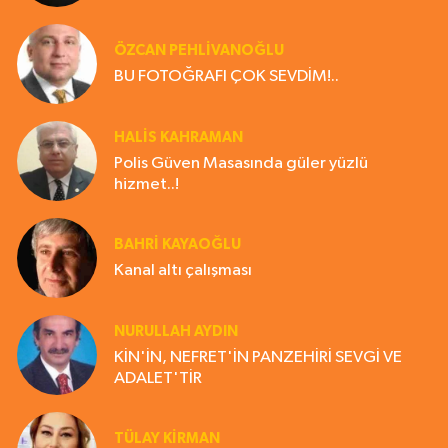
ÖZCAN PEHLİVANOĞLU
BU FOTOĞRAFI ÇOK SEVDİM!..
HALIS KAHRAMAN
Polis Güven Masasında güler yüzlü
hizmet..!
BAHRI KAYAOĞLU
Kanal altı çalışması
NURULLAH AYDIN
KİN'İN, NEFRET'İN PANZEHİRİ SEVGİ VE
ADALET'TİR
TÜLAY KİRMAN