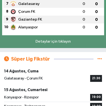
7
Galatasaray
0
0
8
Çorum FK
0
0
9
Gaziantep FK
0
0
10
Alanyaspor
0
0
Detaylar için tıklayın
Süper Lig Fikstür
14 Ağustos, Cuma
Galatasaray - Çorum FK
21:30
15 Ağustos, Cumartesi
Konyaspor - Rizespor
19:00