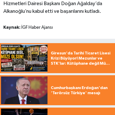
Hizmetleri Dairesi Başkanı Doğan Ağalday’da
Alkanoğlu’nu kabul etti ve başarılarını kutladı.
Kaynak:
İGF Haber Ajansı
Giresun'da Tarihi Ticaret Lisesi
Krizi Büyüyor! Mezunlar ve
STK'lar: Kütüphane değil Müze
yapılsın!
Cumhurbaşkanı Erdoğan'dan
'Terörsüz Türkiye' mesajı