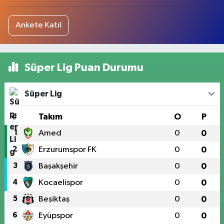
Ankete Katıl
Süper Lig Puan Durumu
Süper Lig
#
Takım
O
P
1
Amed
0
0
2
Erzurumspor FK
0
0
3
Başakşehir
0
0
4
Kocaelispor
0
0
5
Beşiktaş
0
0
6
Eyüpspor
0
0