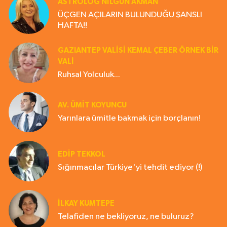
ASTROLOG NILGÜN AKMAN
ÜÇGEN AÇILARIN BULUNDUĞU ŞANSLI
HAFTA!!
GAZIANTEP VALISI KEMAL ÇEBER ÖRNEK BİR
VALİ
Ruhsal Yolculuk...
AV. ÜMIT KOYUNCU
Yarınlara ümitle bakmak için borçlanın!
EDIP TEKKOL
Sığınmacılar Türkiye'yi tehdit ediyor (!)
İLKAY KUMTEPE
Telafiden ne bekliyoruz, ne buluruz?