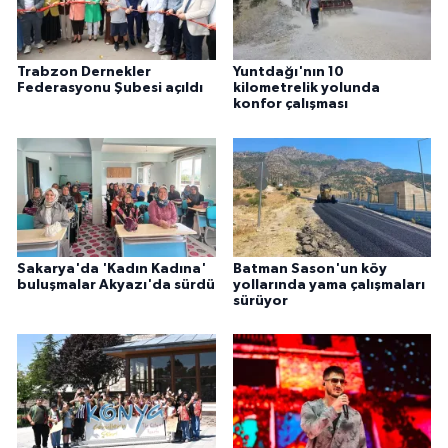
Trabzon Dernekler
Yuntdağı'nın 10
Federasyonu Şubesi açıldı
kilometrelik yolunda
konfor çalışması
Sakarya'da 'Kadın Kadına'
Batman Sason'un köy
buluşmalar Akyazı'da sürdü
yollarında yama çalışmaları
sürüyor