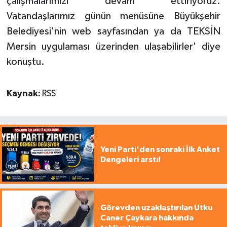
çalışmalarımızı devam ettiriyoruz.
Vatandaşlarımız günün menüsüne Büyükşehir
Belediyesi'nin web sayfasından ya da TEKSİN
Mersin uygulaması üzerinden ulaşabilirler' diye
konuştu.
Kaynak:
RSS
Yeni Parti'den sonraki İlk Anket
Dengeleri arstı!
Görevden uzaklaştırılan Utku
Caner Çaykara hakkında