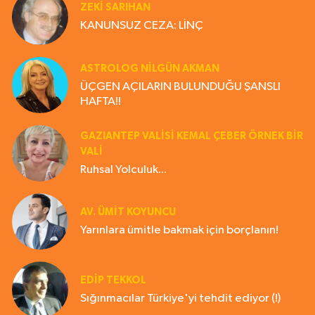
ZEKI SARIHAN
KANUNSUZ CEZA: LİNÇ
ASTROLOG NILGÜN AKMAN
ÜÇGEN AÇILARIN BULUNDUĞU ŞANSLI
HAFTA!!
GAZIANTEP VALISI KEMAL ÇEBER ÖRNEK BİR
VALİ
Ruhsal Yolculuk...
AV. ÜMIT KOYUNCU
Yarınlara ümitle bakmak için borçlanın!
EDIP TEKKOL
Sığınmacılar Türkiye'yi tehdit ediyor (!)