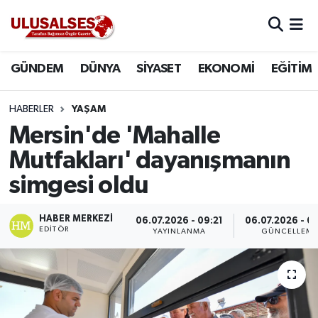
GÜNDEM
Hava Durumu
GÜNDEM
DÜNYA
SİYASET
EKONOMİ
EĞİTİM
DÜNYA
Trafik Durumu
HABERLER
YAŞAM
SİYASET
Süper Lig Puan Durumu ve Fikstür
Mersin'de 'Mahalle
Mutfakları' dayanışmanın
EKONOMİ
Tüm Manşetler
simgesi oldu
EĞİTİM
Son Dakika Haberleri
HABER MERKEZI
06.07.2026 - 09:21
06.07.2026 - 0
EDITÖR
YAYINLANMA
GÜNCELLEM
SAĞLIK
Haber Arşivi
MAGAZİN
SPOR