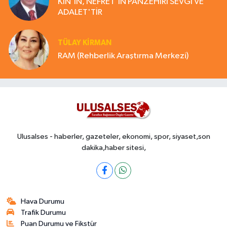
KİN'İN, NEFRET'İN PANZEHİRİ SEVGİ VE
ADALET'TİR
TÜLAY KİRMAN
RAM (Rehberlik Araştırma Merkezi)
Ulusalses - haberler, gazeteler, ekonomi, spor, siyaset,son
dakika,haber sitesi,
Hava Durumu
Trafik Durumu
Puan Durumu ve Fikstür