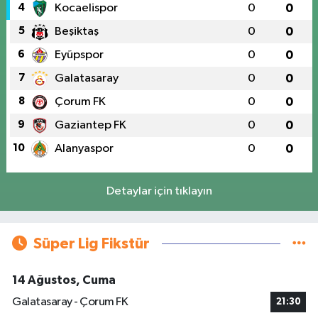
4
Kocaelispor
0
0
5
Beşiktaş
0
0
6
Eyüpspor
0
0
7
Galatasaray
0
0
8
Çorum FK
0
0
9
Gaziantep FK
0
0
10
Alanyaspor
0
0
Detaylar için tıklayın
Süper Lig Fikstür
14 Ağustos, Cuma
Galatasaray - Çorum FK
21:30