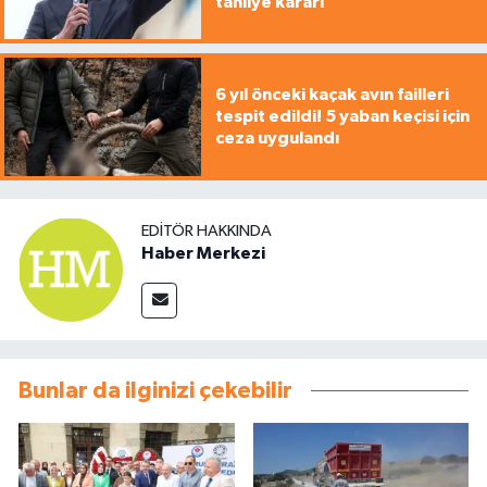
tahliye kararı
6 yıl önceki kaçak avın failleri
tespit edildi! 5 yaban keçisi için
ceza uygulandı
EDITÖR HAKKINDA
Haber Merkezi
Bunlar da ilginizi çekebilir