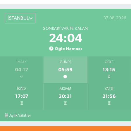
İSTANBUL
07.08.2026
SONRAKI VAKTE KALAN
24:04
Öğle Namazı
İMSAK
GÜNEŞ
ÖĞLE
04:17
05:59
13:15
İKINDI
AKŞAM
YATSI
17:07
20:21
21:56
Aylık Vakitler