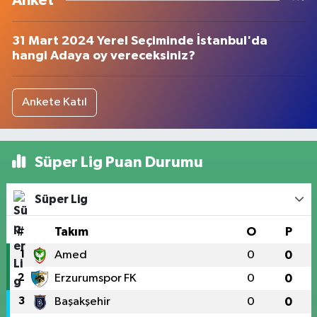
Anket
31 Mart 2024 Yerel Seçiminde İstanbul'da
hangi Adaya oy vereceksiniz?
Ankete Katıl
Süper Lig Puan Durumu
Süper Lig
#
Takım
O
P
1
Amed
0
0
2
Erzurumspor FK
0
0
3
Başakşehir
0
0