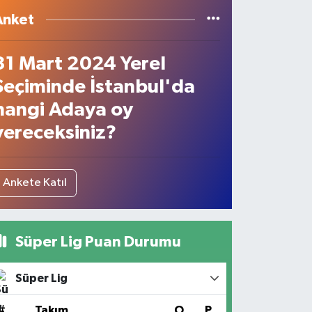
Anket
31 Mart 2024 Yerel
Seçiminde İstanbul'da
hangi Adaya oy
vereceksiniz?
Ankete Katıl
Süper Lig Puan Durumu
Süper Lig
#
Takım
O
P