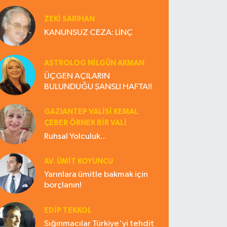
ZEKI SARIHAN
KANUNSUZ CEZA: LİNÇ
ASTROLOG NILGÜN AKMAN
ÜÇGEN AÇILARIN
BULUNDUĞU ŞANSLI HAFTA!!
GAZIANTEP VALISI KEMAL
ÇEBER ÖRNEK BİR VALİ
Ruhsal Yolculuk...
AV. ÜMIT KOYUNCU
Yarınlara ümitle bakmak için
borçlanın!
EDIP TEKKOL
Sığınmacılar Türkiye'yi tehdit