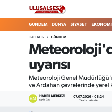
GÜNDEM
Hava Durumu
GÜNDEM
DÜNYA
SİYASET
EKONOMİ
DÜNYA
Trafik Durumu
HABERLER
GÜNDEM
Meteoroloji'd
SİYASET
Süper Lig Puan Durumu ve Fikstür
EKONOMİ
Tüm Manşetler
uyarısı
EĞİTİM
Son Dakika Haberleri
Meteoroloji Genel Müdürlüğü'nü
SAĞLIK
Haber Arşivi
ve Ardahan çevrelerinde yerel k
MAGAZİN
HABER MERKEZI
07.07.2026 - 08:24
EDITÖR
YAYINLANMA
SPOR