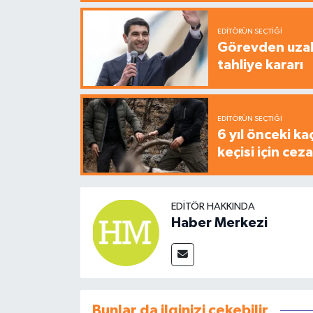
EDITÖRÜN SEÇTIĞI
Görevden uzak
tahliye kararı
EDITÖRÜN SEÇTIĞI
6 yıl önceki ka
keçisi için cez
EDITÖR HAKKINDA
Haber Merkezi
Bunlar da ilginizi çekebilir