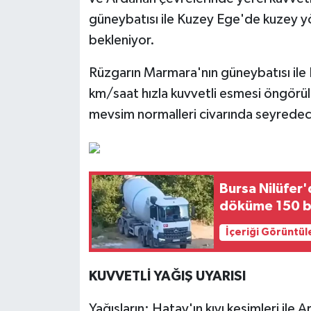
güneybatısı ile Kuzey Ege'de kuzey y
bekleniyor.
Rüzgarın Marmara'nın güneybatısı il
km/saat hızla kuvvetli esmesi öngörülü
mevsim normalleri civarında seyredeceğ
Bursa Nilüfer
döküme 150 b
İçeriği Görüntül
KUVVETLİ YAĞIŞ UYARISI
Yağışların; Hatay'ın kıyı kesimleri ile