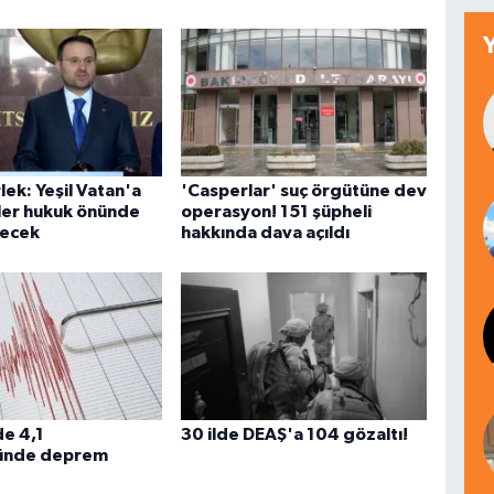
ek: Yeşil Vatan'a
'Casperlar' suç örgütüne dev
er hukuk önünde
operasyon! 151 şüpheli
recek
hakkında dava açıldı
e 4,1
30 ilde DEAŞ'a 104 gözaltı!
ünde deprem