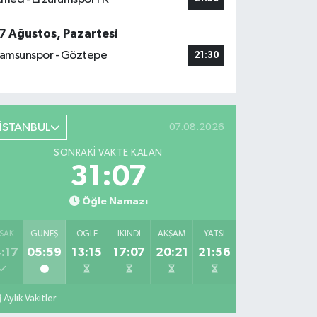
7 Ağustos, Pazartesi
amsunspor - Göztepe
21:30
İSTANBUL
07.08.2026
SONRAKI VAKTE KALAN
31:06
Öğle Namazı
SAK
GÜNEŞ
ÖĞLE
İKINDI
AKŞAM
YATSI
:17
05:59
13:15
17:07
20:21
21:56
Aylık Vakitler