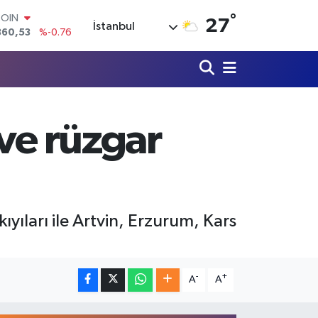
COIN
°
360,53
%-0.76
27
İstanbul
LAR
7069
%0.17
RO
0265
%0.01
RLİN
1897
%0.02
M ALTIN
ve rüzgar
8.49
%2.12
T100
887
%64
ıları ile Artvin, Erzurum, Kars
-
+
A
A