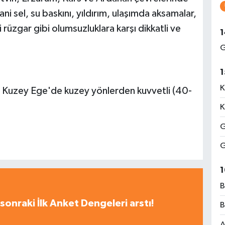
ni sel, su baskını, yıldırım, ulaşımda aksamalar,
 rüzgar gibi olumsuzluklara karşı dikkatli ve
1
G
1
K
e Kuzey Ege'de kuzey yönlerden kuvvetli (40-
K
G
G
1
B
sonraki İlk Anket Dengeleri arstı!
B
A