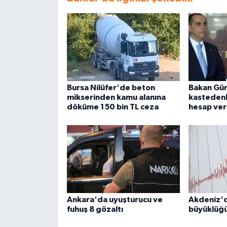
Bursa Nilüfer'de beton
Bakan Gürl
mikserinden kamu alanına
kastedenl
döküme 150 bin TL ceza
hesap ve
Ankara'da uyuşturucu ve
Akdeniz'd
fuhuş 8 gözaltı
büyüklüğ