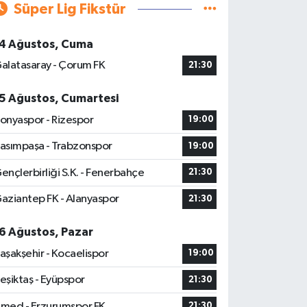
Süper Lig Fikstür
4 Ağustos, Cuma
alatasaray - Çorum FK
21:30
5 Ağustos, Cumartesi
onyaspor - Rizespor
19:00
asımpaşa - Trabzonspor
19:00
ençlerbirliği S.K. - Fenerbahçe
21:30
aziantep FK - Alanyaspor
21:30
6 Ağustos, Pazar
aşakşehir - Kocaelispor
19:00
eşiktaş - Eyüpspor
21:30
med - Erzurumspor FK
21:30