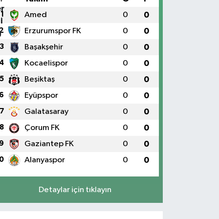
1
Amed
0
0
2
Erzurumspor FK
0
0
3
Başakşehir
0
0
4
Kocaelispor
0
0
5
Beşiktaş
0
0
6
Eyüpspor
0
0
7
Galatasaray
0
0
8
Çorum FK
0
0
9
Gaziantep FK
0
0
0
Alanyaspor
0
0
Detaylar için tıklayın