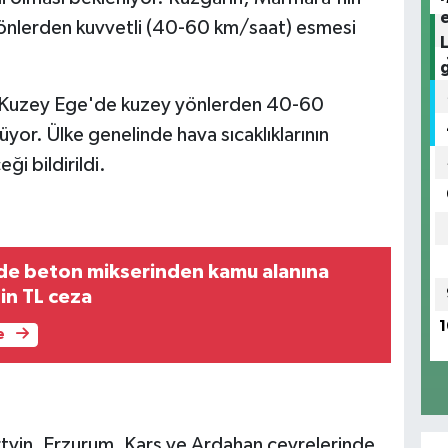
önlerden kuvvetli (40-60 km/saat) esmesi
e Kuzey Ege'de kuzey yönlerden 40-60
yor. Ülke genelinde hava sıcaklıklarının
i bildirildi.
'de beton mikserinden kamu alanına
in TL ceza
1
e
 Artvin, Erzurum, Kars ve Ardahan çevrelerinde