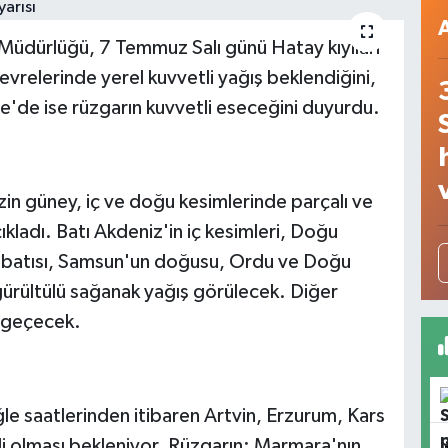
Müdürlüğü, 7 Temmuz Salı günü Hatay kıyıları
evrelerinde yerel kuvvetli yağış beklendiğini,
'de ise rüzgarın kuvvetli eseceğini duyurdu.
in güney, iç ve doğu kesimlerinde parçalı ve
ıkladı. Batı Akdeniz'in iç kesimleri, Doğu
 batısı, Samsun'un doğusu, Ordu ve Doğu
gürültülü sağanak yağış görülecek. Diğer
k geçecek.
öğle saatlerinden itibaren Artvin, Erzurum, Kars
i olması bekleniyor. Rüzgarın; Marmara'nın