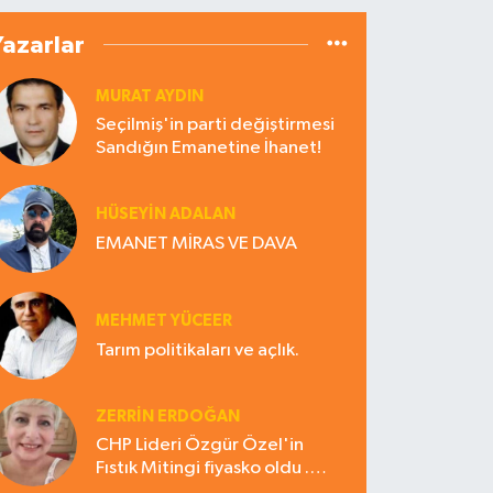
Yazarlar
MURAT AYDIN
Seçilmiş'in parti değiştirmesi
Sandığın Emanetine İhanet!
HÜSEYIN ADALAN
EMANET MİRAS VE DAVA
MEHMET YÜCEER
Tarım politikaları ve açlık.
ZERRIN ERDOĞAN
CHP Lideri Özgür Özel'in
Fıstık Mitingi fiyasko oldu .
Çiftçi hayal kırıklığına uğradı