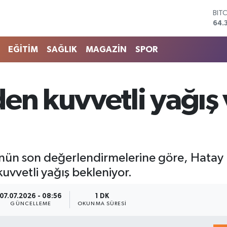
BIT
64.
DO
47,
EU
EĞİTİM
SAĞLIK
MAGAZİN
SPOR
55,
STE
64,
GRA
en kuvvetli yağış 
661
BİS
13.
n son değerlendirmelerine göre, Hatay kıy
uvvetli yağış bekleniyor.
07.07.2026 - 08:56
1 DK
GÜNCELLEME
OKUNMA SÜRESI