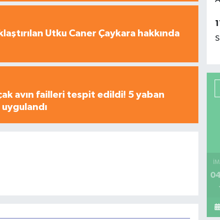
1
laştırılan Utku Caner Çaykara hakkında
S
çak avın failleri tespit edildi! 5 yaban
a uygulandı
İM
04