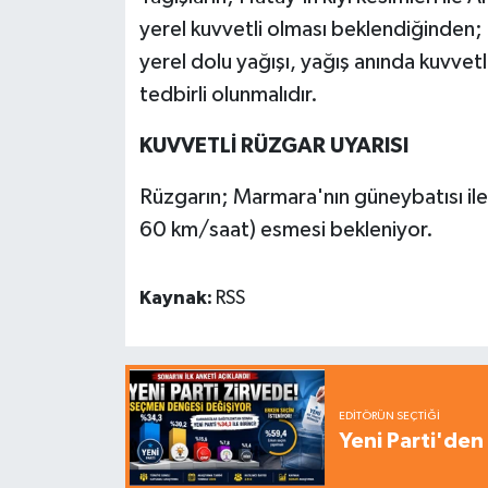
yerel kuvvetli olması beklendiğinden; a
yerel dolu yağışı, yağış anında kuvvetli
tedbirli olunmalıdır.
KUVVETLİ RÜZGAR UYARISI
Rüzgarın; Marmara'nın güneybatısı il
60 km/saat) esmesi bekleniyor.
Kaynak:
RSS
EDITÖRÜN SEÇTIĞI
Yeni Parti'den 