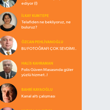
ediyor (!)
İLKAY KUMTEPE
Telafiden ne bekliyoruz, ne
buluruz?
ÖZCAN PEHLİVANOĞLU
BU FOTOĞRAFI ÇOK SEVDİM!..
HALIS KAHRAMAN
Polis Güven Masasında güler
yüzlü hizmet..!
BAHRI KAYAOĞLU
Kanal altı çalışması