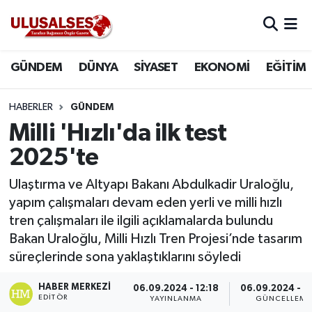
GÜNDEM
Hava Durumu
GÜNDEM
DÜNYA
SİYASET
EKONOMİ
EĞİTİM
DÜNYA
Trafik Durumu
HABERLER
GÜNDEM
SİYASET
Süper Lig Puan Durumu ve Fikstür
Milli 'Hızlı'da ilk test
2025'te
EKONOMİ
Tüm Manşetler
Ulaştırma ve Altyapı Bakanı Abdulkadir Uraloğlu,
EĞİTİM
Son Dakika Haberleri
yapım çalışmaları devam eden yerli ve milli hızlı
tren çalışmaları ile ilgili açıklamalarda bulundu
SAĞLIK
Haber Arşivi
Bakan Uraloğlu, Milli Hızlı Tren Projesi’nde tasarım
süreçlerinde sona yaklaştıklarını söyledi
MAGAZİN
HABER MERKEZI
06.09.2024 - 12:18
06.09.2024 - 1
EDITÖR
SPOR
YAYINLANMA
GÜNCELLEME