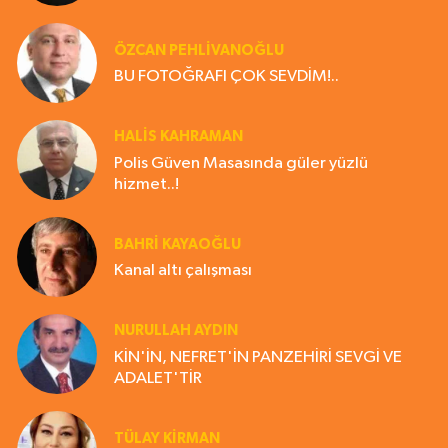
ÖZCAN PEHLİVANOĞLU
BU FOTOĞRAFI ÇOK SEVDİM!..
HALIS KAHRAMAN
Polis Güven Masasında güler yüzlü
hizmet..!
BAHRI KAYAOĞLU
Kanal altı çalışması
NURULLAH AYDIN
KİN'İN, NEFRET'İN PANZEHİRİ SEVGİ VE
ADALET'TİR
TÜLAY KİRMAN