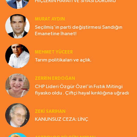
HİÇLERİN HAYATI VE SİYASİ DURUMU
MURAT AYDIN
Seçilmiş'in parti değiştirmesi Sandığın
Emanetine İhanet!
MEHMET YÜCEER
Tarım politikaları ve açlık.
ZERRIN ERDOĞAN
CHP Lideri Özgür Özel'in Fıstık Mitingi
fiyasko oldu . Çiftçi hayal kırıklığına uğradı
ZEKI SARIHAN
KANUNSUZ CEZA: LİNÇ