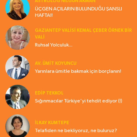
ASTROLOG NILGÜN AKMAN
ÜÇGEN AÇILARIN BULUNDUĞU ŞANSLI
HAFTA!!
GAZIANTEP VALISI KEMAL ÇEBER ÖRNEK BİR
VALİ
Ruhsal Yolculuk...
AV. ÜMIT KOYUNCU
Yarınlara ümitle bakmak için borçlanın!
EDIP TEKKOL
Sığınmacılar Türkiye'yi tehdit ediyor (!)
İLKAY KUMTEPE
Telafiden ne bekliyoruz, ne buluruz?