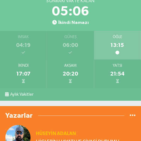
SONRAKI VAKTE KALAN
05:06
İkindi Namazı
İMSAK
GÜNEŞ
ÖĞLE
04:19
06:00
13:15
İKINDI
AKŞAM
YATSI
17:07
20:20
21:54
Aylık Vakitler
Yazarlar
HÜSEYIN ADALAN