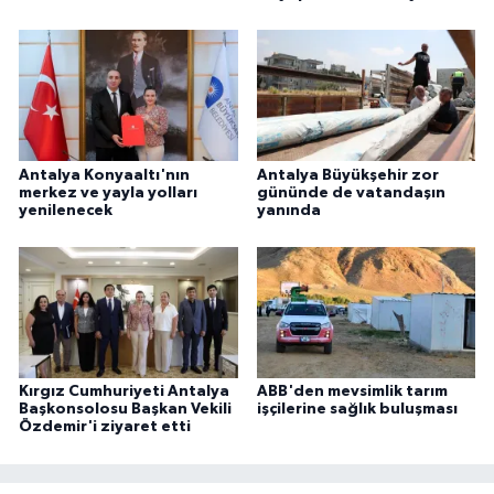
Antalya Konyaaltı'nın
Antalya Büyükşehir zor
merkez ve yayla yolları
gününde de vatandaşın
yenilenecek
yanında
Kırgız Cumhuriyeti Antalya
ABB'den mevsimlik tarım
Başkonsolosu Başkan Vekili
işçilerine sağlık buluşması
Özdemir'i ziyaret etti