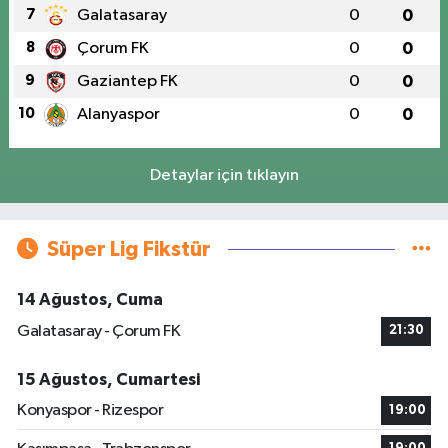
7
Galatasaray
0
0
8
Çorum FK
0
0
9
Gaziantep FK
0
0
10
Alanyaspor
0
0
Detaylar için tıklayın
Süper Lig Fikstür
14 Ağustos, Cuma
Galatasaray - Çorum FK
21:30
15 Ağustos, Cumartesi
Konyaspor - Rizespor
19:00