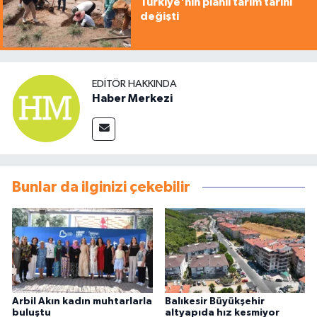
Türkiye'nin planlı tarım tarihi
değişti
EDITÖR HAKKINDA
Haber Merkezi
Bunlar da ilginizi çekebilir
Arbil Akın kadın muhtarlarla
Balıkesir Büyükşehir
buluştu
altyapıda hız kesmiyor