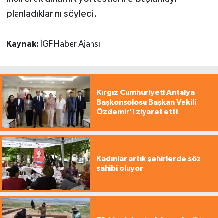
planladıklarını söyledi.
Kaynak:
İGF Haber Ajansı
Kırgız Cumhuriyeti Antalya
Başkonsolosu Başkan Vekili
Özdemir'i ziyaret etti
Kadınlar artık şehirlerde söz
sahibi oluyor