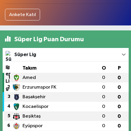
Ankete Katıl
Süper Lig Puan Durumu
Süper Lig
#
Takım
O
P
1
Amed
0
0
2
Erzurumspor FK
0
0
3
Başakşehir
0
0
4
Kocaelispor
0
0
5
Beşiktaş
0
0
6
Eyüpspor
0
0