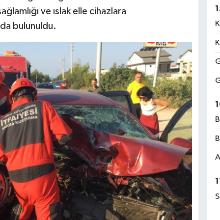
1
ağlamlığı ve ıslak elle cihazlara
K
da bulunuldu.
K
G
G
1
B
B
A
1
S