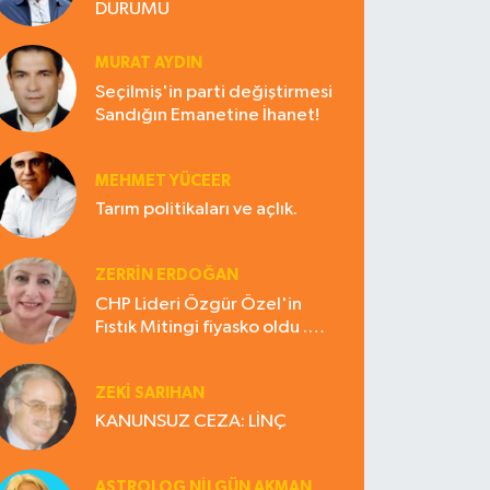
DURUMU
MURAT AYDIN
Seçilmiş'in parti değiştirmesi
Sandığın Emanetine İhanet!
MEHMET YÜCEER
Tarım politikaları ve açlık.
ZERRIN ERDOĞAN
CHP Lideri Özgür Özel'in
Fıstık Mitingi fiyasko oldu .
Çiftçi hayal kırıklığına uğradı
ZEKI SARIHAN
KANUNSUZ CEZA: LİNÇ
ASTROLOG NILGÜN AKMAN