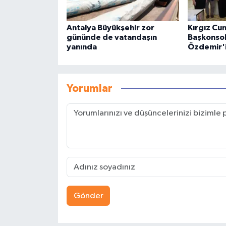
Antalya Büyükşehir zor
Kırgız Cu
gününde de vatandaşın
Başkonsol
yanında
Özdemir'i 
Yorumlar
Gönder