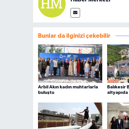
Bunlar da ilginizi çekebilir
Arbil Akın kadın muhtarlarla
Balıkesir 
buluştu
altyapıda