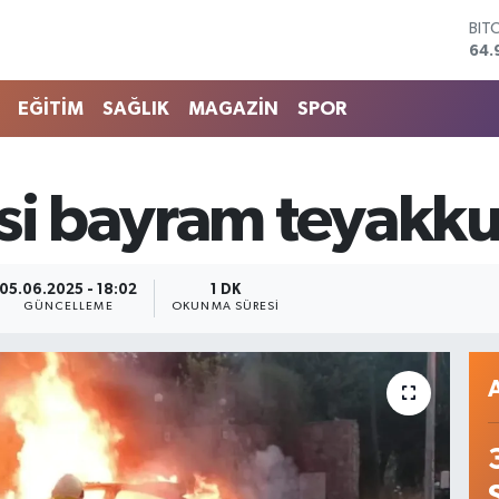
DO
47,
EU
55,
EĞİTİM
SAĞLIK
MAGAZİN
SPOR
STE
64,
GRA
666
esi bayram teyakk
BİS
13.
BIT
64.
05.06.2025 - 18:02
1 DK
GÜNCELLEME
OKUNMA SÜRESI