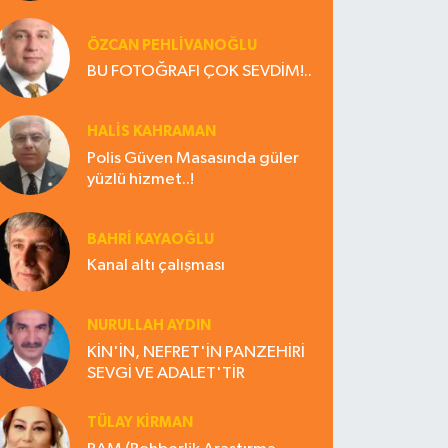
ÖZCAN PEHLİVANOĞLU
BU FOTOĞRAFI ÇOK SEVDİM!..
HALIS KAHRAMAN
Polis Güven Masasında güler
yüzlü hizmet..!
BAHRI KAYAOĞLU
Kanal altı çalışması
NURULLAH AYDIN
KİN'İN, NEFRET'İN PANZEHİRİ
SEVGİ VE ADALET'TİR
TÜLAY KİRMAN