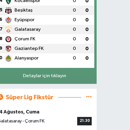
4
Kocaelispor
0
0
5
Beşiktaş
0
0
6
Eyüpspor
0
0
7
Galatasaray
0
0
8
Çorum FK
0
0
9
Gaziantep FK
0
0
0
Alanyaspor
0
0
Detaylar için tıklayın
Süper Lig Fikstür
4 Ağustos, Cuma
alatasaray - Çorum FK
21:30