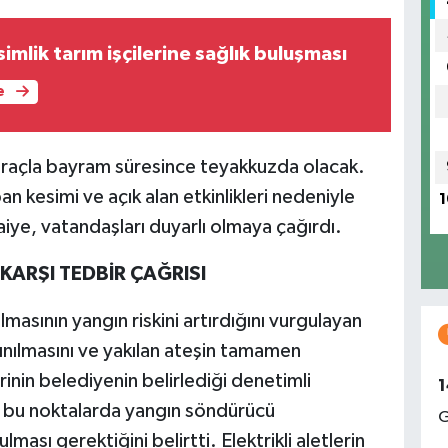
lik tarım işçilerine sağlık buluşması
e
 araçla bayram süresince teyakkuzda olacak.
an kesimi ve açık alan etkinlikleri nedeniyle
1
aiye, vatandaşları duyarlı olmaya çağırdı.
KARŞI TEDBİR ÇAĞRISI
lmasının yangın riskini artırdığını vurgulayan
çınılmasını ve yakılan ateşin tamamen
inin belediyenin belirlediği denetimli
1
r, bu noktalarda yangın söndürücü
G
ması gerektiğini belirtti. Elektrikli aletlerin