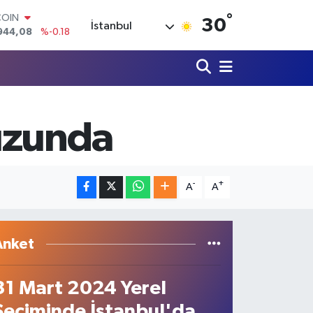
°
LAR
30
İstanbul
7436
%0.18
RO
2510
%0.32
RLİN
4811
%0.38
M ALTIN
0.55
%0.03
uzunda
T100
779
%-14
COIN
944,08
%-0.18
-
+
A
A
Anket
31 Mart 2024 Yerel
Seçiminde İstanbul'da