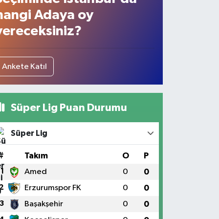
hangi Adaya oy
vereceksiniz?
Ankete Katıl
Süper Lig Puan Durumu
Süper Lig
#
Takım
O
P
1
Amed
0
0
2
Erzurumspor FK
0
0
3
Başakşehir
0
0