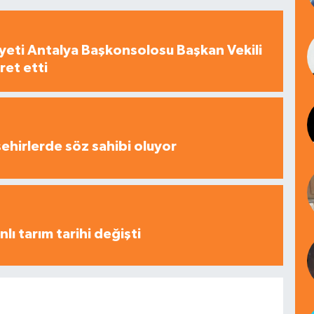
yeti Antalya Başkonsolosu Başkan Vekili
ret etti
şehirlerde söz sahibi oluyor
nlı tarım tarihi değişti