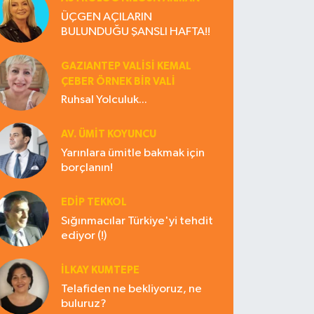
ÜÇGEN AÇILARIN
BULUNDUĞU ŞANSLI HAFTA!!
GAZIANTEP VALISI KEMAL
ÇEBER ÖRNEK BİR VALİ
Ruhsal Yolculuk...
AV. ÜMIT KOYUNCU
Yarınlara ümitle bakmak için
borçlanın!
EDIP TEKKOL
Sığınmacılar Türkiye'yi tehdit
ediyor (!)
İLKAY KUMTEPE
Telafiden ne bekliyoruz, ne
buluruz?