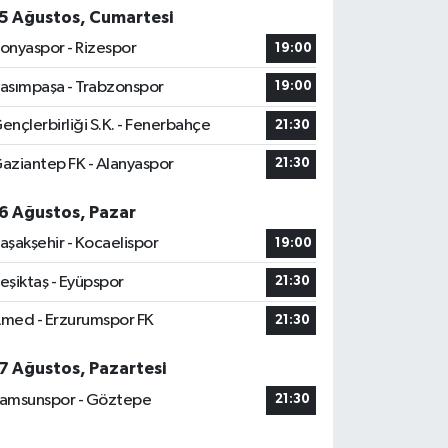
5 Ağustos, Cumartesi
onyaspor - Rizespor
19:00
asımpaşa - Trabzonspor
19:00
ençlerbirliği S.K. - Fenerbahçe
21:30
aziantep FK - Alanyaspor
21:30
6 Ağustos, Pazar
aşakşehir - Kocaelispor
19:00
eşiktaş - Eyüpspor
21:30
med - Erzurumspor FK
21:30
7 Ağustos, Pazartesi
amsunspor - Göztepe
21:30