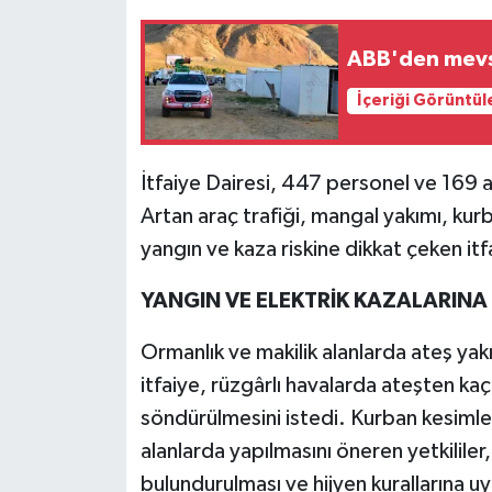
ABB'den mevsim
İçeriği Görüntül
İtfaiye Dairesi, 447 personel ve 169
Artan araç trafiği, mangal yakımı, kurb
yangın ve kaza riskine dikkat çeken itf
YANGIN VE ELEKTRİK KAZALARINA 
Ormanlık ve makilik alanlarda ateş yakı
itfaiye, rüzgârlı havalarda ateşten ka
söndürülmesini istedi. Kurban kesimler
alanlarda yapılmasını öneren yetkilile
bulundurulması ve hijyen kurallarına uyul