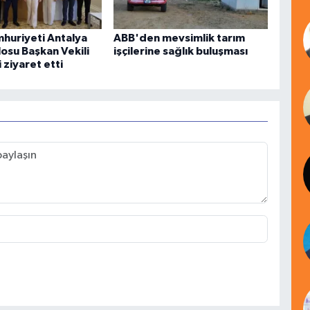
mhuriyeti Antalya
ABB'den mevsimlik tarım
osu Başkan Vekili
işçilerine sağlık buluşması
ziyaret etti