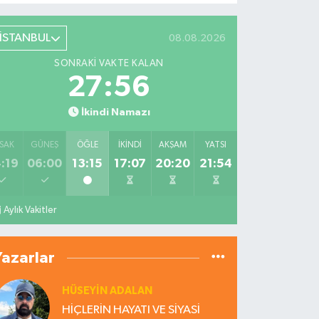
İSTANBUL
08.08.2026
SONRAKI VAKTE KALAN
27:55
İkindi Namazı
SAK
GÜNEŞ
ÖĞLE
İKINDI
AKŞAM
YATSI
:19
06:00
13:15
17:07
20:20
21:54
Aylık Vakitler
Yazarlar
HÜSEYIN ADALAN
HİÇLERİN HAYATI VE SİYASİ