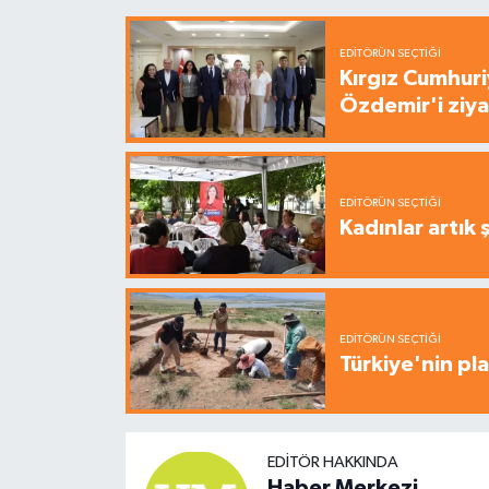
EDITÖRÜN SEÇTIĞI
Kırgız Cumhuri
Özdemir'i ziya
EDITÖRÜN SEÇTIĞI
Kadınlar artık 
EDITÖRÜN SEÇTIĞI
Türkiye'nin pla
EDITÖR HAKKINDA
Haber Merkezi