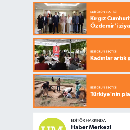
EDITÖRÜN SEÇTIĞI
Kırgız Cumhuri
Özdemir'i ziya
EDITÖRÜN SEÇTIĞI
Kadınlar artık 
EDITÖRÜN SEÇTIĞI
Türkiye'nin pla
EDITÖR HAKKINDA
Haber Merkezi