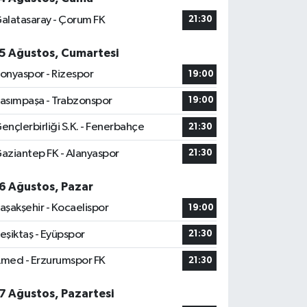
alatasaray - Çorum FK
21:30
5 Ağustos, Cumartesi
onyaspor - Rizespor
19:00
asımpaşa - Trabzonspor
19:00
ençlerbirliği S.K. - Fenerbahçe
21:30
aziantep FK - Alanyaspor
21:30
6 Ağustos, Pazar
aşakşehir - Kocaelispor
19:00
eşiktaş - Eyüpspor
21:30
med - Erzurumspor FK
21:30
7 Ağustos, Pazartesi