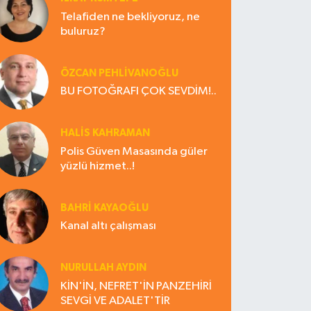
Telafiden ne bekliyoruz, ne
buluruz?
ÖZCAN PEHLİVANOĞLU
BU FOTOĞRAFI ÇOK SEVDİM!..
HALIS KAHRAMAN
Polis Güven Masasında güler
yüzlü hizmet..!
BAHRI KAYAOĞLU
Kanal altı çalışması
NURULLAH AYDIN
KİN'İN, NEFRET'İN PANZEHİRİ
SEVGİ VE ADALET'TİR