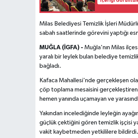
İçeriği Görüntül
Milas Belediyesi Temizlik İşleri Müdü
sabah saatlerinde görevini yaptığı esna
MUĞLA (İGFA) -
Muğla'nın Milas ilçe
yaralı bir leylek bulan belediye temizli
bağladı.
Kafaca Mahallesi'nde gerçekleşen olay
çöp toplama mesaisini gerçekleştiren 
hemen yanında uçamayan ve yarasından 
Yakından incelediğinde leyleğin ayağ
güçlük çektiğini gören temizlik işçisi 
vakit kaybetmeden yetkililere bildirdi