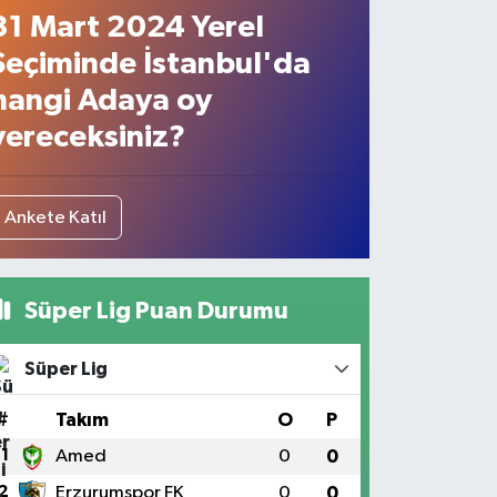
31 Mart 2024 Yerel
Seçiminde İstanbul'da
hangi Adaya oy
vereceksiniz?
Ankete Katıl
Süper Lig Puan Durumu
Süper Lig
#
Takım
O
P
1
Amed
0
0
2
Erzurumspor FK
0
0