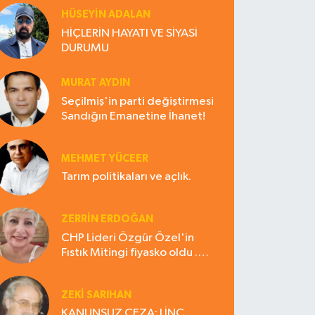
HÜSEYIN ADALAN
HİÇLERİN HAYATI VE SİYASİ
DURUMU
MURAT AYDIN
Seçilmiş'in parti değiştirmesi
Sandığın Emanetine İhanet!
MEHMET YÜCEER
Tarım politikaları ve açlık.
ZERRIN ERDOĞAN
CHP Lideri Özgür Özel'in
Fıstık Mitingi fiyasko oldu .
Çiftçi hayal kırıklığına uğradı
ZEKI SARIHAN
KANUNSUZ CEZA: LİNÇ