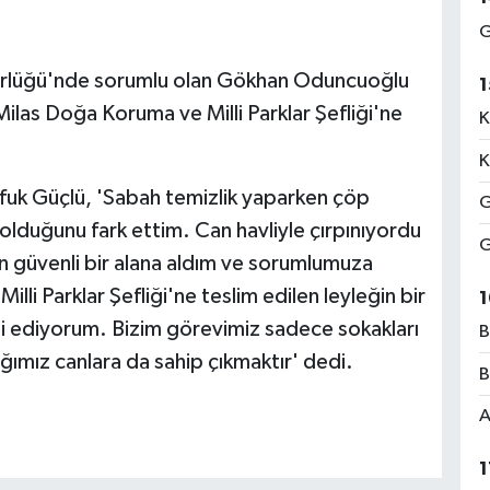
G
dürlüğü'nde sorumlu olan Gökhan Oduncuoğlu
1
Milas Doğa Koruma ve Milli Parklar Şefliği'ne
K
K
 Ufuk Güçlü, 'Sabah temizlik yaparken çöp
G
 olduğunu fark ettim. Can havliyle çırpınıyordu
G
güvenli bir alana aldım ve sorumlumuza
li Parklar Şefliği'ne teslim edilen leyleğin bir
1
i ediyorum. Bizim görevimiz sadece sokakları
B
ğımız canlara da sahip çıkmaktır' dedi.
B
A
1