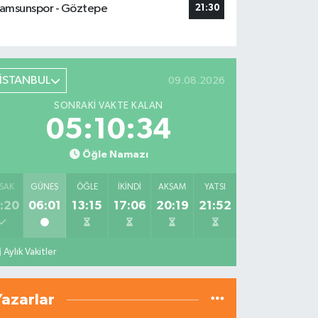
amsunspor - Göztepe
21:30
İSTANBUL
09.08.2026
SONRAKI VAKTE KALAN
05:10:33
Öğle Namazı
SAK
GÜNEŞ
ÖĞLE
İKINDI
AKŞAM
YATSI
:20
06:01
13:15
17:06
20:19
21:52
Aylık Vakitler
Yazarlar