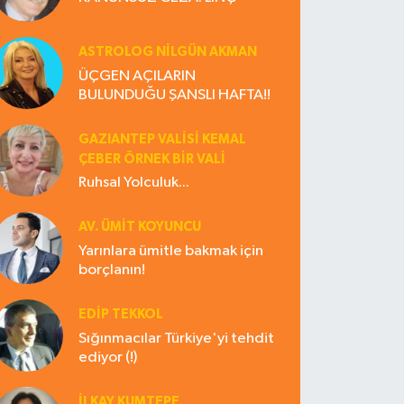
ASTROLOG NILGÜN AKMAN
ÜÇGEN AÇILARIN
BULUNDUĞU ŞANSLI HAFTA!!
GAZIANTEP VALISI KEMAL
ÇEBER ÖRNEK BİR VALİ
Ruhsal Yolculuk...
AV. ÜMIT KOYUNCU
Yarınlara ümitle bakmak için
borçlanın!
EDIP TEKKOL
Sığınmacılar Türkiye'yi tehdit
ediyor (!)
İLKAY KUMTEPE