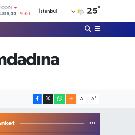
4.815,30
%-0.1
°
25
OLAR
İstanbul
7,7436
%0.18
URO
5,2510
%0.32
TERLİN
4,4811
%0.38
RAM ALTIN
660.55
%0
imdadına
İST100
3.779
%-14
-
+
A
A
Anket