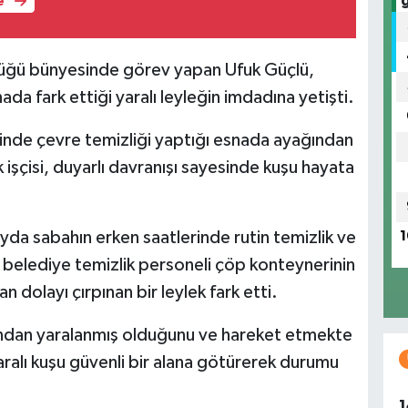
e
rlüğü bünyesinde görev yapan Ufuk Güçlü,
da fark ettiği yaralı leyleğin imdadına yetişti.
sinde çevre temizliği yaptığı esnada ayağından
k işçisi, duyarlı davranışı sayesinde kuşu hayata
da sabahın erken saatlerinde rutin temizlik ve
1
belediye temizlik personeli çöp konteynerinin
dolayı çırpınan bir leylek fark etti.
ından yaralanmış olduğunu ve hareket etmekte
yaralı kuşu güvenli bir alana götürerek durumu
.
1