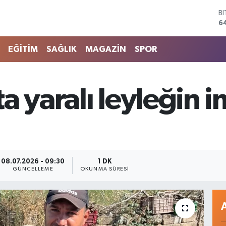
6
D
4
E
5
EĞİTİM
SAĞLIK
MAGAZİN
SPOR
S
6
G
6
a yaralı leyleğin 
B
1
08.07.2026 - 09:30
1 DK
GÜNCELLEME
OKUNMA SÜRESI