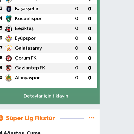
3
Başakşehir
0
0
4
Kocaelispor
0
0
5
Beşiktaş
0
0
6
Eyüpspor
0
0
7
Galatasaray
0
0
8
Çorum FK
0
0
9
Gaziantep FK
0
0
0
Alanyaspor
0
0
Detaylar için tıklayın
Süper Lig Fikstür
4 Ağustos, Cuma