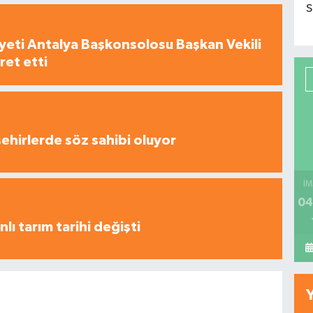
S
yeti Antalya Başkonsolosu Başkan Vekili
ret etti
şehirlerde söz sahibi oluyor
İM
04
nlı tarım tarihi değişti