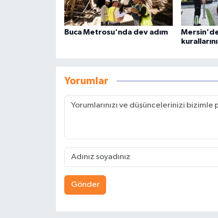
Buca Metrosu'nda dev adım
Mersin'de
kuralların
Yorumlar
Gönder