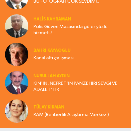
BU FOTOĞRAFI ÇOK SEVDİM!..
HALIS KAHRAMAN
Polis Güven Masasında güler yüzlü
hizmet..!
BAHRI KAYAOĞLU
Kanal altı çalışması
NURULLAH AYDIN
KİN'İN, NEFRET'İN PANZEHİRİ SEVGİ VE
ADALET'TİR
TÜLAY KİRMAN
RAM (Rehberlik Araştırma Merkezi)