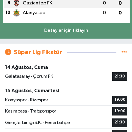
9
Gaziantep FK
0
0
10
Alanyaspor
0
0
Detaylar için tıklayın
Süper Lig Fikstür
14 Ağustos, Cuma
Galatasaray - Çorum FK
21:30
15 Ağustos, Cumartesi
Konyaspor - Rizespor
19:00
Kasımpaşa - Trabzonspor
19:00
Gençlerbirliği S.K. - Fenerbahçe
21:30