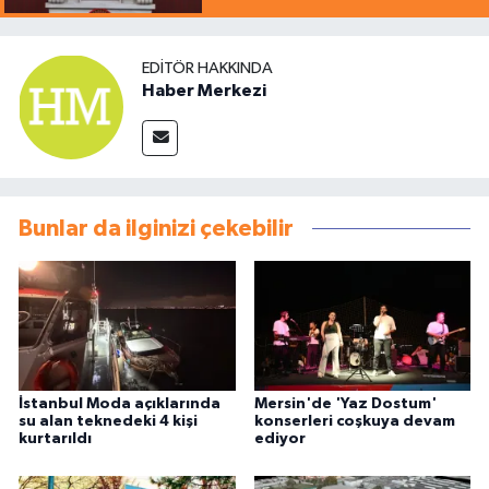
EDITÖR HAKKINDA
Haber Merkezi
Bunlar da ilginizi çekebilir
İstanbul Moda açıklarında
Mersin'de 'Yaz Dostum'
su alan teknedeki 4 kişi
konserleri coşkuya devam
kurtarıldı
ediyor