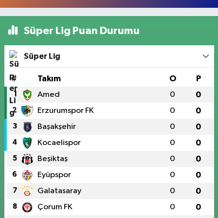
Süper Lig Puan Durumu
Süper Lig
#
Takım
O
P
1
Amed
0
0
2
Erzurumspor FK
0
0
3
Başakşehir
0
0
4
Kocaelispor
0
0
5
Beşiktaş
0
0
6
Eyüpspor
0
0
7
Galatasaray
0
0
8
Çorum FK
0
0