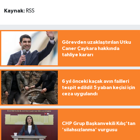
Kaynak:
RSS
Görevden uzaklaştırılan Utku
Caner Çaykara hakkında
tahliye kararı
6 yıl önceki kaçak avın failleri
tespit edildi! 5 yaban keçisi için
ceza uygulandı
CHP Grup Başkanvekili Kılıç'tan
'silahsızlanma' vurgusu