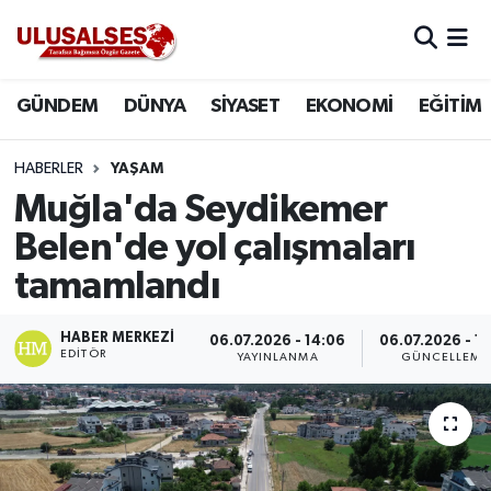
GÜNDEM
Hava Durumu
GÜNDEM
DÜNYA
SİYASET
EKONOMİ
EĞİTİM
DÜNYA
Trafik Durumu
HABERLER
YAŞAM
SİYASET
Süper Lig Puan Durumu ve Fikstür
Muğla'da Seydikemer
Belen'de yol çalışmaları
EKONOMİ
Tüm Manşetler
tamamlandı
EĞİTİM
Son Dakika Haberleri
HABER MERKEZI
06.07.2026 - 14:06
06.07.2026 - 14
EDITÖR
YAYINLANMA
GÜNCELLEME
SAĞLIK
Haber Arşivi
MAGAZİN
SPOR