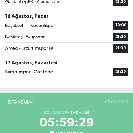
Gaziantep FK - Alanyaspor
21:30
16 Ağustos, Pazar
Başakşehir - Kocaelispor
19:00
Beşiktaş - Eyüpspor
21:30
Amed - Erzurumspor FK
21:30
17 Ağustos, Pazartesi
Samsunspor - Göztepe
21:30
İSTANBUL
07.08.2026
SONRAKI VAKTE KALAN
05:59:28