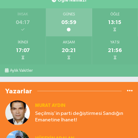
Öğle Namazı
İMSAK
GÜNEŞ
ÖĞLE
04:17
05:59
13:15
İKINDI
AKŞAM
YATSI
17:07
20:21
21:56
Aylık Vakitler
Yazarlar
MURAT AYDIN
Seçilmiş'in parti değiştirmesi Sandığın
Emanetine İhanet!