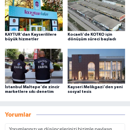
KAYTUR'dan Kayserililere
Kocaeli'de KOTKO için
büyük hizmetler
dönüşüm süreci başladı
İstanbul Maltepe'de zincir
Kayseri Melikgazi'den yeni
marketlere sıkı denetim
sosyal tesis
Yorumlar