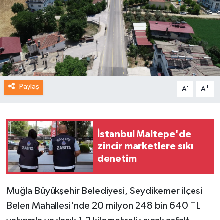
Paylaş
-
+
A
A
İstanbul Maltepe'de
zincir marketlere sıkı
denetim
Muğla Büyükşehir Belediyesi, Seydikemer ilçesi
Belen Mahallesi'nde 20 milyon 248 bin 640 TL