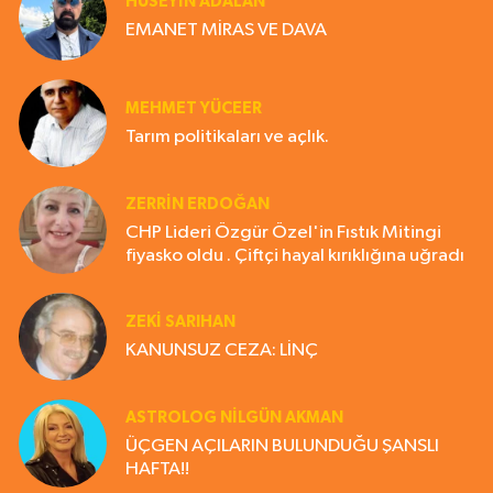
HÜSEYIN ADALAN
EMANET MİRAS VE DAVA
MEHMET YÜCEER
Tarım politikaları ve açlık.
ZERRIN ERDOĞAN
CHP Lideri Özgür Özel'in Fıstık Mitingi
fiyasko oldu . Çiftçi hayal kırıklığına uğradı
ZEKI SARIHAN
KANUNSUZ CEZA: LİNÇ
ASTROLOG NILGÜN AKMAN
ÜÇGEN AÇILARIN BULUNDUĞU ŞANSLI
HAFTA!!