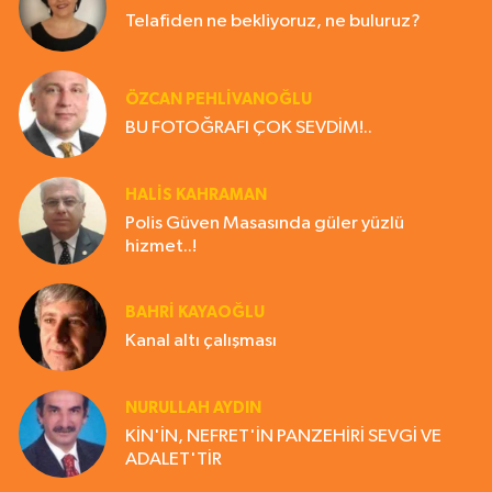
Telafiden ne bekliyoruz, ne buluruz?
ÖZCAN PEHLİVANOĞLU
BU FOTOĞRAFI ÇOK SEVDİM!..
HALIS KAHRAMAN
Polis Güven Masasında güler yüzlü
hizmet..!
BAHRI KAYAOĞLU
Kanal altı çalışması
NURULLAH AYDIN
KİN'İN, NEFRET'İN PANZEHİRİ SEVGİ VE
ADALET'TİR