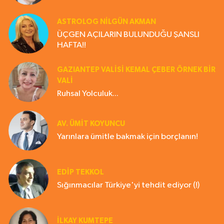
ASTROLOG NILGÜN AKMAN
ÜÇGEN AÇILARIN BULUNDUĞU ŞANSLI
HAFTA!!
GAZIANTEP VALISI KEMAL ÇEBER ÖRNEK BİR
VALİ
Ruhsal Yolculuk...
AV. ÜMIT KOYUNCU
Yarınlara ümitle bakmak için borçlanın!
EDIP TEKKOL
Sığınmacılar Türkiye'yi tehdit ediyor (!)
İLKAY KUMTEPE