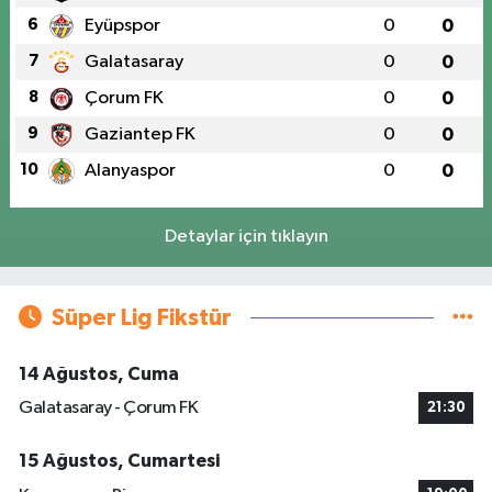
6
Eyüpspor
0
0
7
Galatasaray
0
0
8
Çorum FK
0
0
9
Gaziantep FK
0
0
10
Alanyaspor
0
0
Detaylar için tıklayın
Süper Lig Fikstür
14 Ağustos, Cuma
Galatasaray - Çorum FK
21:30
15 Ağustos, Cumartesi