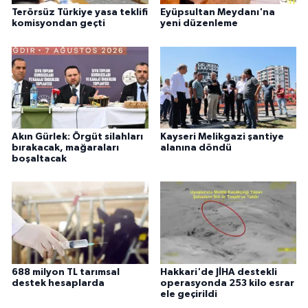
Terörsüz Türkiye yasa teklifi
Eyüpsultan Meydanı'na
komisyondan geçti
yeni düzenleme
Akın Gürlek: Örgüt silahları
Kayseri Melikgazi şantiye
bırakacak, mağaraları
alanına döndü
boşaltacak
688 milyon TL tarımsal
Hakkari'de JİHA destekli
destek hesaplarda
operasyonda 253 kilo esrar
ele geçirildi