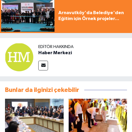
Arnavutköy'da Belediye'den
Eğitim için Örnek projeler...
EDITÖR HAKKINDA
Haber Merkezi
Bunlar da ilginizi çekebilir