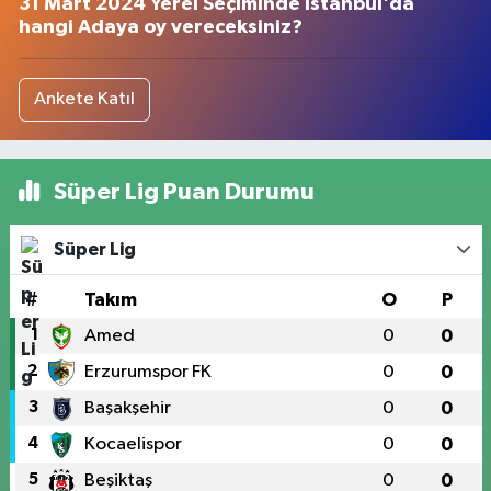
31 Mart 2024 Yerel Seçiminde İstanbul'da
hangi Adaya oy vereceksiniz?
Ankete Katıl
Süper Lig Puan Durumu
Süper Lig
#
Takım
O
P
1
Amed
0
0
2
Erzurumspor FK
0
0
3
Başakşehir
0
0
4
Kocaelispor
0
0
5
Beşiktaş
0
0