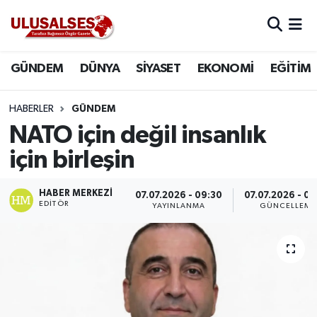
GÜNDEM
Hava Durumu
GÜNDEM
DÜNYA
SİYASET
EKONOMİ
EĞİTİM
DÜNYA
Trafik Durumu
HABERLER
GÜNDEM
SİYASET
Süper Lig Puan Durumu ve Fikstür
NATO için değil insanlık
için birleşin
EKONOMİ
Tüm Manşetler
HABER MERKEZI
07.07.2026 - 09:30
07.07.2026 - 0
EĞİTİM
Son Dakika Haberleri
EDITÖR
YAYINLANMA
GÜNCELLEME
SAĞLIK
Haber Arşivi
MAGAZİN
SPOR