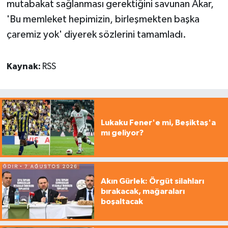
mutabakat sağlanması gerektiğini savunan Akar,
'Bu memleket hepimizin, birleşmekten başka
çaremiz yok' diyerek sözlerini tamamladı.
Kaynak:
RSS
Lukaku Fener'e mi, Beşiktaş'a
mı geliyor?
Akın Gürlek: Örgüt silahları
bırakacak, mağaraları
boşaltacak