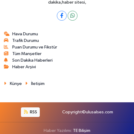
dakika,haber sitesi,
Hava Durumu
Trafik Durumu
Puan Durumu ve Fikstür
Tüm Manşetler
Son Dakika Haberleri
Haber Arşivi
Künye
İletişim
RSS
Copyright©ulusalses.com
Haber Yazılımı:
TE Bilişim