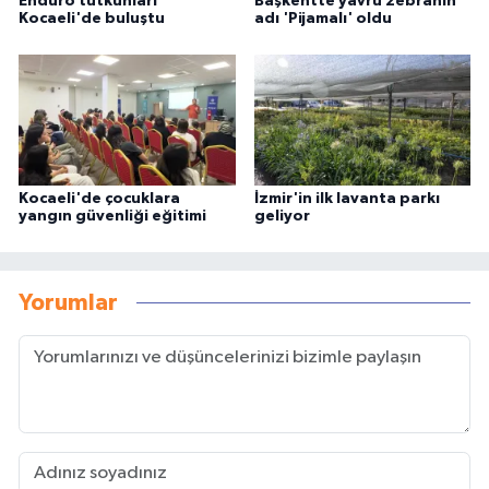
Enduro tutkunları
Başkentte yavru zebranın
Kocaeli'de buluştu
adı 'Pijamalı' oldu
Kocaeli'de çocuklara
İzmir'in ilk lavanta parkı
yangın güvenliği eğitimi
geliyor
Yorumlar