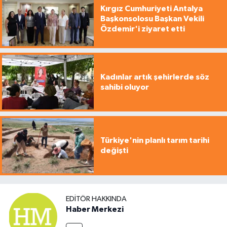
Kırgız Cumhuriyeti Antalya
Başkonsolosu Başkan Vekili
Özdemir'i ziyaret etti
Kadınlar artık şehirlerde söz
sahibi oluyor
Türkiye'nin planlı tarım tarihi
değişti
EDITÖR HAKKINDA
Haber Merkezi