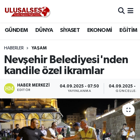
GÜNDEM
Hava Durumu
GÜNDEM
DÜNYA
SİYASET
EKONOMİ
EĞİTİM
DÜNYA
Trafik Durumu
HABERLER
YAŞAM
SİYASET
Süper Lig Puan Durumu ve Fikstür
Nevşehir Belediyesi'nden
kandile özel ikramlar
EKONOMİ
Tüm Manşetler
HABER MERKEZI
04.09.2025 - 07:50
04.09.2025 - 0
EĞİTİM
Son Dakika Haberleri
EDITÖR
YAYINLANMA
GÜNCELLEM
SAĞLIK
Haber Arşivi
MAGAZİN
SPOR