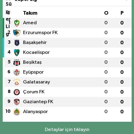
#
Takım
O
P
1
Amed
0
0
2
Erzurumspor FK
0
0
3
Başakşehir
0
0
4
Kocaelispor
0
0
5
Beşiktaş
0
0
6
Eyüpspor
0
0
7
Galatasaray
0
0
8
Çorum FK
0
0
9
Gaziantep FK
0
0
10
Alanyaspor
0
0
Detaylar için tıklayın