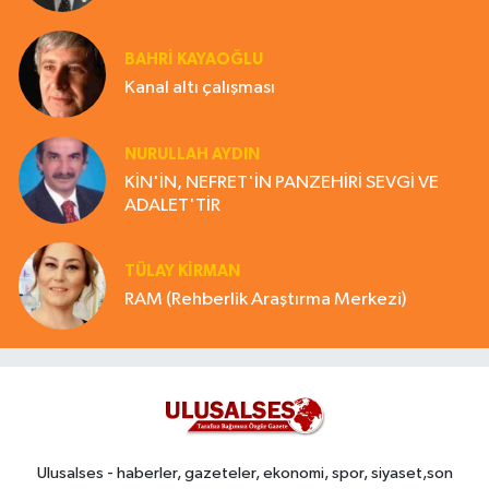
BAHRI KAYAOĞLU
Kanal altı çalışması
NURULLAH AYDIN
KİN'İN, NEFRET'İN PANZEHİRİ SEVGİ VE
ADALET'TİR
TÜLAY KİRMAN
RAM (Rehberlik Araştırma Merkezi)
Ulusalses - haberler, gazeteler, ekonomi, spor, siyaset,son