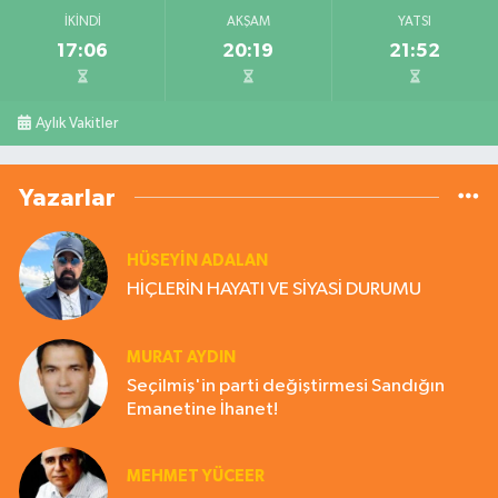
İKINDI
AKŞAM
YATSI
17:06
20:19
21:52
Aylık Vakitler
Yazarlar
HÜSEYIN ADALAN
HİÇLERİN HAYATI VE SİYASİ DURUMU
MURAT AYDIN
Seçilmiş'in parti değiştirmesi Sandığın
Emanetine İhanet!
MEHMET YÜCEER