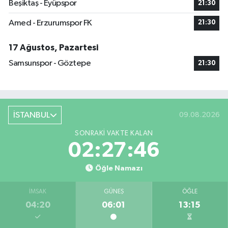
Beşiktaş - Eyüpspor
21:30
Amed - Erzurumspor FK
21:30
17 Ağustos, Pazartesi
Samsunspor - Göztepe
21:30
İSTANBUL
09.08.2026
SONRAKI VAKTE KALAN
02:27:46
Öğle Namazı
İMSAK
GÜNEŞ
ÖĞLE
04:20
06:01
13:15