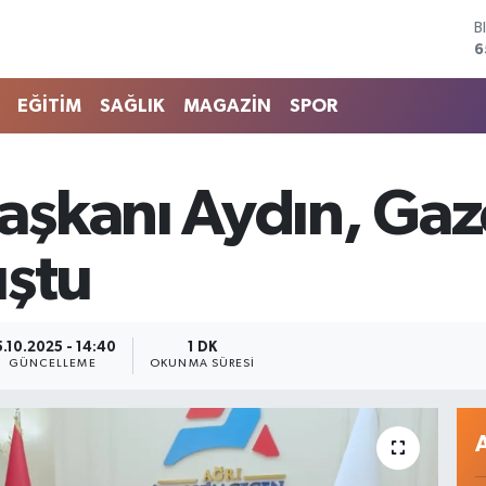
B
6
D
4
E
EĞİTİM
SAĞLIK
MAGAZİN
SPOR
5
S
6
G
şkanı Aydın, Gaz
6
B
1
uştu
5.10.2025 - 14:40
1 DK
GÜNCELLEME
OKUNMA SÜRESI