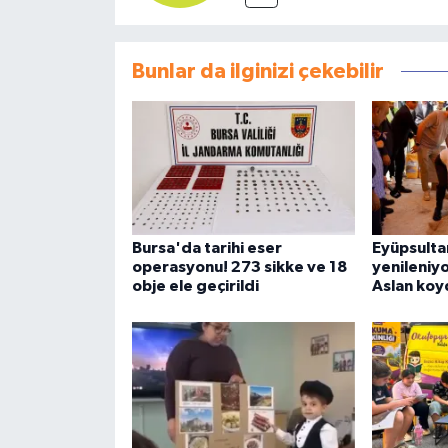
Bunlar da ilginizi çekebilir
Bursa'da tarihi eser
Eyüpsulta
operasyonu! 273 sikke ve 18
yenileniyor
obje ele geçirildi
Aslan koy