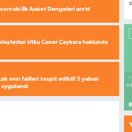
S
sonraki İlk Anket Dengeleri arstı!
laştırılan Utku Caner Çaykara hakkında
çak avın failleri tespit edildi! 5 yaban
İM
04
a uygulandı