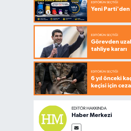
EDITÖRÜN SEÇTIĞI
Yeni Parti'den 
EDITÖRÜN SEÇTIĞI
Görevden uzak
tahliye kararı
EDITÖRÜN SEÇTIĞI
6 yıl önceki ka
keçisi için cez
EDITÖR HAKKINDA
Haber Merkezi