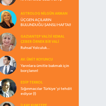
ASTROLOG NILGÜN AKMAN
ÜÇGEN AÇILARIN
BULUNDUĞU ŞANSLI HAFTA!!
GAZIANTEP VALISI KEMAL
ÇEBER ÖRNEK BİR VALİ
Ruhsal Yolculuk...
AV. ÜMIT KOYUNCU
Yarınlara ümitle bakmak için
borçlanın!
EDIP TEKKOL
Sığınmacılar Türkiye'yi tehdit
ediyor (!)
İLKAY KUMTEPE