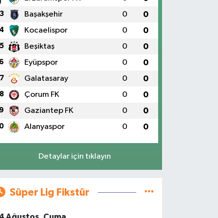
3
Başakşehir
0
0
4
Kocaelispor
0
0
5
Beşiktaş
0
0
6
Eyüpspor
0
0
7
Galatasaray
0
0
8
Çorum FK
0
0
9
Gaziantep FK
0
0
0
Alanyaspor
0
0
Detaylar için tıklayın
Süper Lig Fikstür
4 Ağustos, Cuma