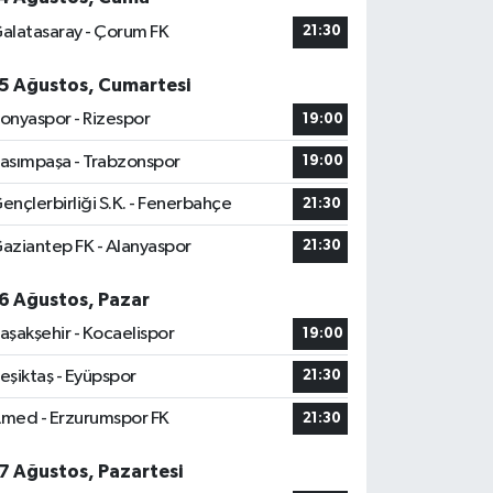
alatasaray - Çorum FK
21:30
5 Ağustos, Cumartesi
onyaspor - Rizespor
19:00
asımpaşa - Trabzonspor
19:00
ençlerbirliği S.K. - Fenerbahçe
21:30
aziantep FK - Alanyaspor
21:30
6 Ağustos, Pazar
aşakşehir - Kocaelispor
19:00
eşiktaş - Eyüpspor
21:30
med - Erzurumspor FK
21:30
7 Ağustos, Pazartesi