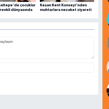
Maltepe'de çocuklar
Keşan Kent Konseyi'nden
 renkli dünyasında
muhtarlara nezaket ziyareti