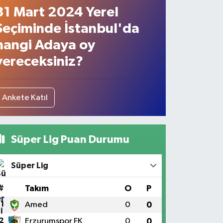
31 Mart 2024 Yerel
Seçiminde İstanbul'da
hangi Adaya oy
vereceksiniz?
Ankete Katıl
Süper Lig Puan Durumu
Süper Lig
#
Takım
O
P
1
Amed
0
0
2
Erzurumspor FK
0
0