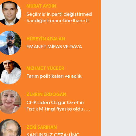
MURAT AYDIN
Seçilmiş'in parti değiştirmesi
Sandığın Emanetine İhanet!
HÜSEYIN ADALAN
EMANET MİRAS VE DAVA
MEHMET YÜCEER
Tarım politikaları ve açlık.
ZERRIN ERDOĞAN
CHP Lideri Özgür Özel'in
Fıstık Mitingi fiyasko oldu .
Çiftçi hayal kırıklığına uğradı
ZEKI SARIHAN
KANUNSUZ CEZA: LİNÇ