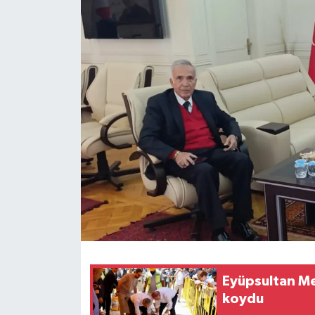
Eyüpsultan Mey
koydu