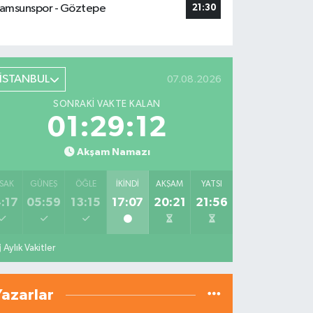
amsunspor - Göztepe
21:30
İSTANBUL
07.08.2026
SONRAKI VAKTE KALAN
01:29:11
Akşam Namazı
SAK
GÜNEŞ
ÖĞLE
İKINDI
AKŞAM
YATSI
:17
05:59
13:15
17:07
20:21
21:56
Aylık Vakitler
Yazarlar