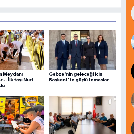
n Meydanı
Gebze'nin geleceği için
... İlk taşı Nuri
Başkent'te güçlü temaslar
du