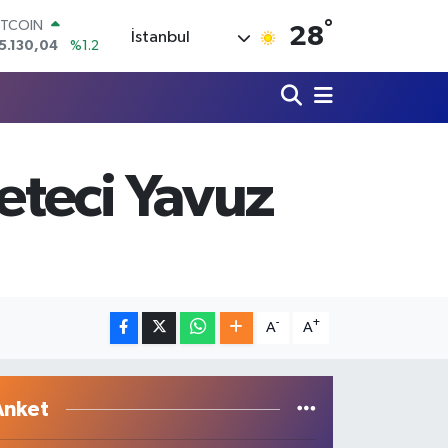
ITCOIN
5.130,04
%1.2
°
28
İstanbul
OLAR
7,7106
%0.17
URO
5,1652
%0.27
TERLİN
4,4046
%0.35
RAM ALTIN
eteci Yavuz
648.99
%2.59
İST100
3.773
%-19
-
+
A
A
Anket