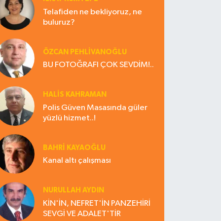
Telafiden ne bekliyoruz, ne
buluruz?
ÖZCAN PEHLİVANOĞLU
BU FOTOĞRAFI ÇOK SEVDİM!..
HALIS KAHRAMAN
Polis Güven Masasında güler
yüzlü hizmet..!
BAHRI KAYAOĞLU
Kanal altı çalışması
NURULLAH AYDIN
KİN'İN, NEFRET'İN PANZEHİRİ
SEVGİ VE ADALET'TİR