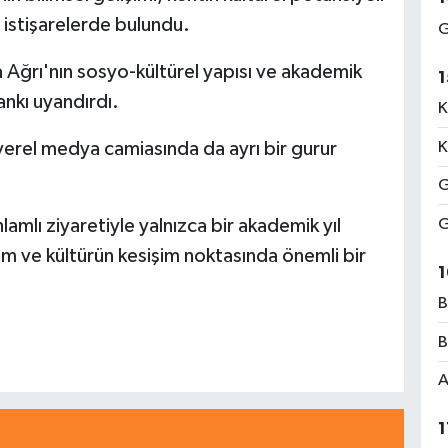
 istişarelerde bulundu.
G
 Ağrı'nın sosyo-kültürel yapısı ve akademik
1
ankı uyandırdı.
K
erel medya camiasında da ayrı bir gurur
K
G
amlı ziyaretiyle yalnızca bir akademik yıl
G
lim ve kültürün kesişim noktasında önemli bir
1
B
B
A
1