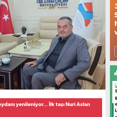
danı yenileniyor... İlk taşı Nuri Aslan