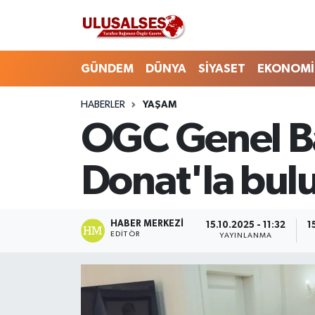
GÜNDEM
Hava Durumu
GÜNDEM
DÜNYA
SİYASET
EKONOMİ
DÜNYA
Trafik Durumu
HABERLER
YAŞAM
OGC Genel Ba
SİYASET
Süper Lig Puan Durumu ve Fikstür
EKONOMİ
Tüm Manşetler
Donat'la bul
EĞİTİM
Son Dakika Haberleri
HABER MERKEZI
15.10.2025 - 11:32
1
SAĞLIK
Haber Arşivi
EDITÖR
YAYINLANMA
MAGAZİN
SPOR