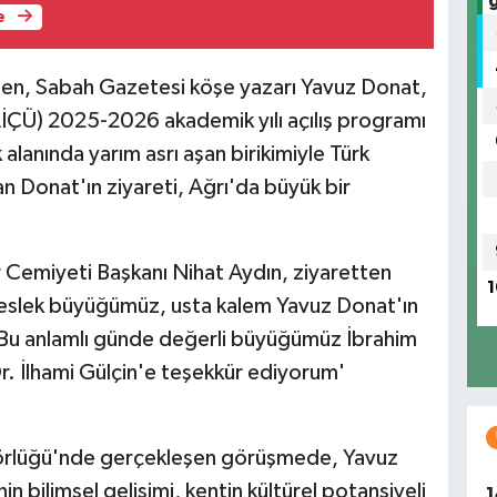
e
nden, Sabah Gazetesi köşe yazarı Yavuz Donat,
AİÇÜ) 2025-2026 akademik yılı açılış programı
alanında yarım asrı aşan birikimiyle Türk
lan Donat'ın ziyareti, Ağrı'da büyük bir
Cemiyeti Başkanı Nihat Aydın, ziyaretten
1
Meslek büyüğümüz, usta kalem Yavuz Donat'ın
dir. Bu anlamlı günde değerli büyüğümüz İbrahim
. İlhami Gülçin'e teşekkür ediyorum'
törlüğü'nde gerçekleşen görüşmede, Yavuz
n bilimsel gelişimi, kentin kültürel potansiyeli
1