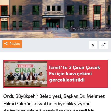
Paylaş
-
+
A
A
İzmit'te 3 Çınar Çocuk
Evi için kura çekimi
gerçekleştirildi
Ordu Büyükşehir Belediyesi, Başkan Dr. Mehmet
Hilmi Güler'in sosyal belediyecilik vizyonu