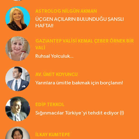
ASTROLOG NILGÜN AKMAN
ÜÇGEN AÇILARIN BULUNDUĞU ŞANSLI
HAFTA!!
GAZIANTEP VALISI KEMAL ÇEBER ÖRNEK BİR
VALİ
Ruhsal Yolculuk...
AV. ÜMIT KOYUNCU
Yarınlara ümitle bakmak için borçlanın!
EDIP TEKKOL
Sığınmacılar Türkiye'yi tehdit ediyor (!)
İLKAY KUMTEPE