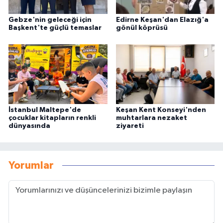
Gebze'nin geleceği için
Edirne Keşan'dan Elazığ'a
Başkent'te güçlü temaslar
gönül köprüsü
İstanbul Maltepe'de
Keşan Kent Konseyi'nden
çocuklar kitapların renkli
muhtarlara nezaket
dünyasında
ziyareti
Yorumlar