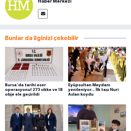
Haber Merkezi
Bunlar da ilginizi çekebilir
Bursa'da tarihi eser
Eyüpsultan Meydanı
operasyonu! 273 sikke ve 18
yenileniyor... İlk taşı Nuri
obje ele geçirildi
Aslan koydu