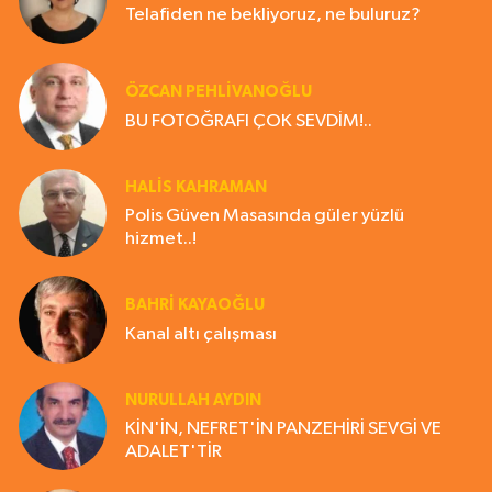
Telafiden ne bekliyoruz, ne buluruz?
ÖZCAN PEHLİVANOĞLU
BU FOTOĞRAFI ÇOK SEVDİM!..
HALIS KAHRAMAN
Polis Güven Masasında güler yüzlü
hizmet..!
BAHRI KAYAOĞLU
Kanal altı çalışması
NURULLAH AYDIN
KİN'İN, NEFRET'İN PANZEHİRİ SEVGİ VE
ADALET'TİR