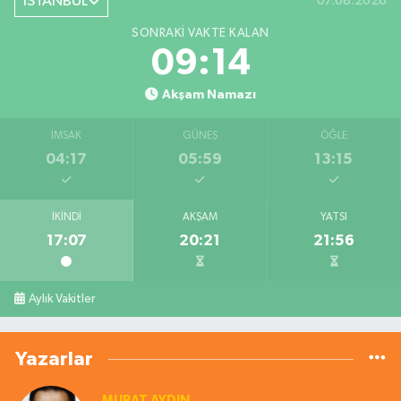
İSTANBUL
07.08.2026
SONRAKI VAKTE KALAN
09:13
Akşam Namazı
İMSAK
GÜNEŞ
ÖĞLE
04:17
05:59
13:15
İKINDI
AKŞAM
YATSI
17:07
20:21
21:56
Aylık Vakitler
Yazarlar
MURAT AYDIN