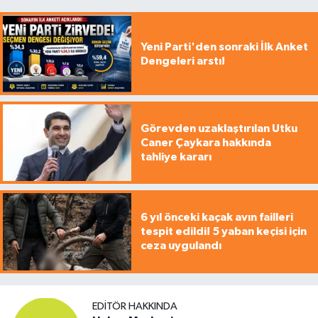
Yeni Parti'den sonraki İlk Anket
Dengeleri arstı!
Görevden uzaklaştırılan Utku
Caner Çaykara hakkında
tahliye kararı
6 yıl önceki kaçak avın failleri
tespit edildi! 5 yaban keçisi için
ceza uygulandı
EDITÖR HAKKINDA