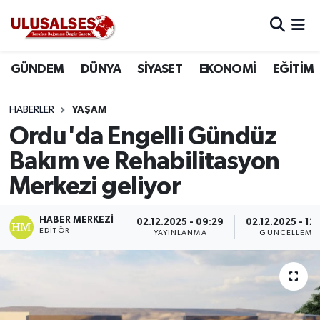
GÜNDEM
Hava Durumu
GÜNDEM
DÜNYA
SİYASET
EKONOMİ
EĞİTİM
DÜNYA
Trafik Durumu
HABERLER
YAŞAM
SİYASET
Süper Lig Puan Durumu ve Fikstür
Ordu'da Engelli Gündüz
Bakım ve Rehabilitasyon
EKONOMİ
Tüm Manşetler
Merkezi geliyor
EĞİTİM
Son Dakika Haberleri
HABER MERKEZI
02.12.2025 - 09:29
02.12.2025 - 12
EDITÖR
YAYINLANMA
GÜNCELLEME
SAĞLIK
Haber Arşivi
MAGAZİN
SPOR