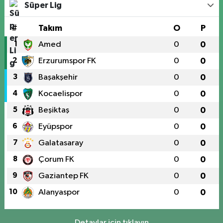
Süper Lig
#
Takım
O
P
1
Amed
0
0
2
Erzurumspor FK
0
0
3
Başakşehir
0
0
4
Kocaelispor
0
0
5
Beşiktaş
0
0
6
Eyüpspor
0
0
7
Galatasaray
0
0
8
Çorum FK
0
0
9
Gaziantep FK
0
0
10
Alanyaspor
0
0
Detaylar için tıklayın