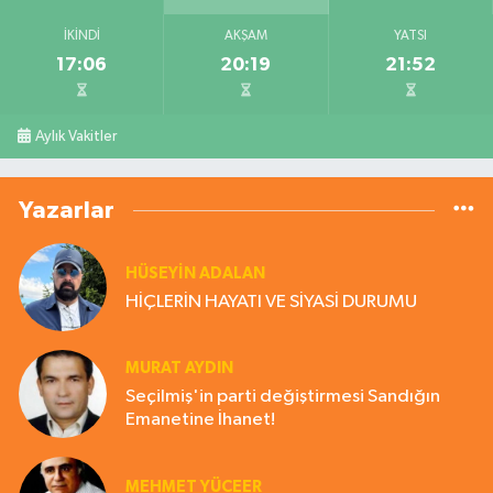
İKINDI
AKŞAM
YATSI
17:06
20:19
21:52
Aylık Vakitler
Yazarlar
HÜSEYIN ADALAN
HİÇLERİN HAYATI VE SİYASİ DURUMU
MURAT AYDIN
Seçilmiş'in parti değiştirmesi Sandığın
Emanetine İhanet!
MEHMET YÜCEER