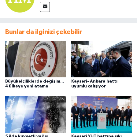
Bunlar da ilginizi çekebilir
Büyükelçiliklerde değişim...
Kayseri- Ankara hattı
4 ülkeye yeni atama
uyumlu çalışıyor
5 ilde kuvvetli yağış,
Kayseri YHT hattına sıkı