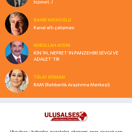
hizmet..!
BAHRI KAYAOĞLU
Kanal altı çalışması
NURULLAH AYDIN
KİN'İN, NEFRET'İN PANZEHİRİ SEVGİ VE
ADALET'TİR
TÜLAY KİRMAN
RAM (Rehberlik Araştırma Merkezi)
Ulusalses - haberler, gazeteler, ekonomi, spor, siyaset,son