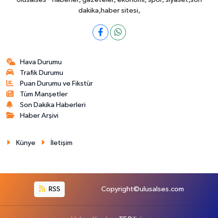
dakika,haber sitesi,
Hava Durumu
Trafik Durumu
Puan Durumu ve Fikstür
Tüm Manşetler
Son Dakika Haberleri
Haber Arşivi
Künye
İletişim
RSS
Copyright©ulusalses.com