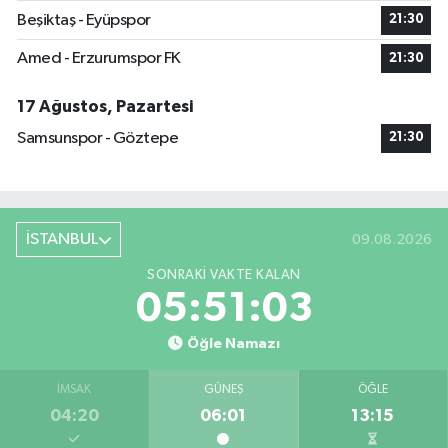
Beşiktaş - Eyüpspor
21:30
Amed - Erzurumspor FK
21:30
17 Ağustos, Pazartesi
Samsunspor - Göztepe
21:30
İSTANBUL
09.08.2026
SONRAKI VAKTE KALAN
05:51:03
Öğle Namazı
İMSAK
GÜNEŞ
ÖĞLE
04:20
06:01
13:15