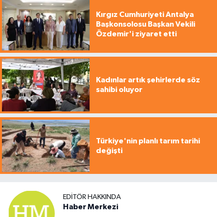
Kırgız Cumhuriyeti Antalya
Başkonsolosu Başkan Vekili
Özdemir'i ziyaret etti
Kadınlar artık şehirlerde söz
sahibi oluyor
Türkiye'nin planlı tarım tarihi
değişti
EDITÖR HAKKINDA
Haber Merkezi