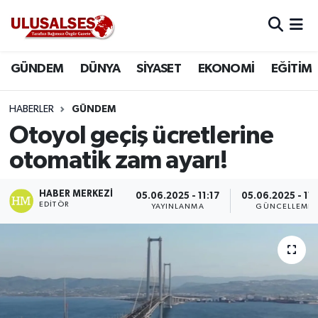
GÜNDEM
Hava Durumu
GÜNDEM
DÜNYA
SİYASET
EKONOMİ
EĞİTİM
DÜNYA
Trafik Durumu
HABERLER
GÜNDEM
SİYASET
Süper Lig Puan Durumu ve Fikstür
Otoyol geçiş ücretlerine
otomatik zam ayarı!
EKONOMİ
Tüm Manşetler
HABER MERKEZI
05.06.2025 - 11:17
05.06.2025 - 11:
EĞİTİM
Son Dakika Haberleri
EDITÖR
YAYINLANMA
GÜNCELLEME
SAĞLIK
Haber Arşivi
MAGAZİN
SPOR