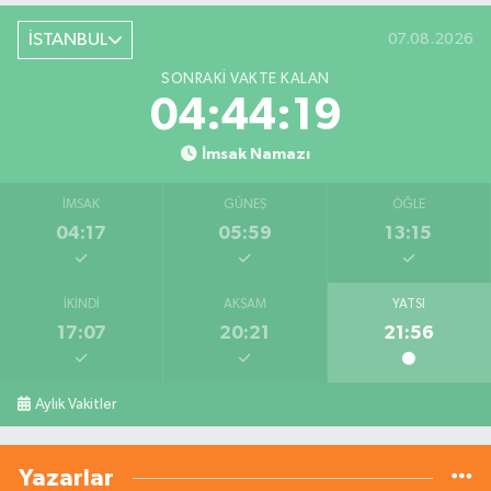
İSTANBUL
07.08.2026
SONRAKI VAKTE KALAN
04:44:18
İmsak Namazı
İMSAK
GÜNEŞ
ÖĞLE
04:17
05:59
13:15
İKINDI
AKŞAM
YATSI
17:07
20:21
21:56
Aylık Vakitler
Yazarlar