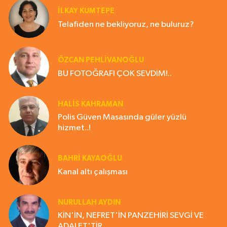
İLKAY KUMTEPE
Telafiden ne bekliyoruz, ne buluruz?
ÖZCAN PEHLİVANOĞLU
BU FOTOĞRAFI ÇOK SEVDİM!..
HALIS KAHRAMAN
Polis Güven Masasında güler yüzlü
hizmet..!
BAHRI KAYAOĞLU
Kanal altı çalışması
NURULLAH AYDIN
KİN'İN, NEFRET'İN PANZEHİRİ SEVGİ VE
ADALET'TİR