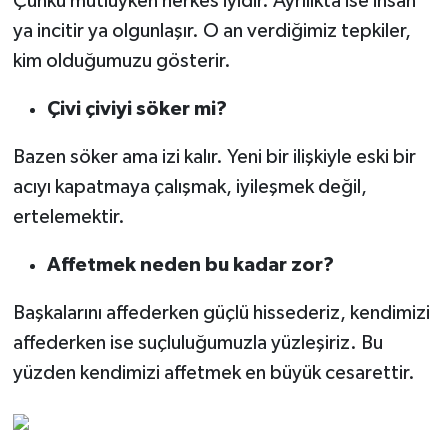
Çünkü mutluyken herkes iyidir. Ayrılıkta ise insan
ya incitir ya olgunlaşır. O an verdiğimiz tepkiler,
kim olduğumuzu gösterir.
Çivi çiviyi söker mi?
Bazen söker ama izi kalır. Yeni bir ilişkiyle eski bir
acıyı kapatmaya çalışmak, iyileşmek değil,
ertelemektir.
Affetmek neden bu kadar zor?
Başkalarını affederken güçlü hissederiz, kendimizi
affederken ise suçluluğumuzla yüzleşiriz. Bu
yüzden kendimizi affetmek en büyük cesarettir.