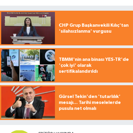
CHP Grup Başkanvekili Kılıç'tan
'silahsızlanma' vurgusu
TBMM'nin ana binası YES-TR'de
'çok iyi' olarak
sertifikalandırıldı
Gürsel Tekin'den 'tutarlılık'
mesajı... Tarihi meselelerde
pusula net olmalı