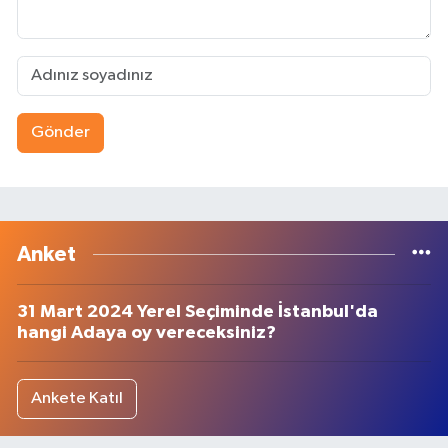
Gönder
Anket
31 Mart 2024 Yerel Seçiminde İstanbul'da
hangi Adaya oy vereceksiniz?
Ankete Katıl