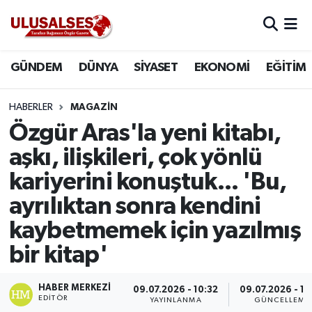
GÜNDEM
Hava Durumu
GÜNDEM
DÜNYA
SİYASET
EKONOMİ
EĞİTİM
DÜNYA
Trafik Durumu
HABERLER
MAGAZİN
SİYASET
Süper Lig Puan Durumu ve Fikstür
Özgür Aras'la yeni kitabı,
aşkı, ilişkileri, çok yönlü
EKONOMİ
Tüm Manşetler
kariyerini konuştuk... 'Bu,
EĞİTİM
Son Dakika Haberleri
ayrılıktan sonra kendini
kaybetmemek için yazılmış
SAĞLIK
Haber Arşivi
bir kitap'
MAGAZİN
HABER MERKEZI
09.07.2026 - 10:32
09.07.2026 - 10
EDITÖR
SPOR
YAYINLANMA
GÜNCELLEME