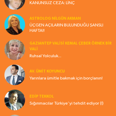
KANUNSUZ CEZA: LİNÇ
ASTROLOG NILGÜN AKMAN
ÜÇGEN AÇILARIN BULUNDUĞU ŞANSLI
HAFTA!!
GAZIANTEP VALISI KEMAL ÇEBER ÖRNEK BİR
VALİ
Ruhsal Yolculuk...
AV. ÜMIT KOYUNCU
Yarınlara ümitle bakmak için borçlanın!
EDIP TEKKOL
Sığınmacılar Türkiye'yi tehdit ediyor (!)