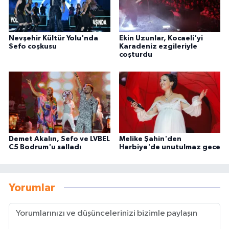
Nevşehir Kültür Yolu'nda
Ekin Uzunlar, Kocaeli'yi
Sefo coşkusu
Karadeniz ezgileriyle
coşturdu
Demet Akalın, Sefo ve LVBEL
Melike Şahin'den
C5 Bodrum'u salladı
Harbiye'de unutulmaz gece
Yorumlar