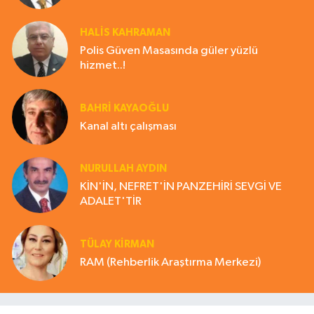
HALIS KAHRAMAN
Polis Güven Masasında güler yüzlü
hizmet..!
BAHRI KAYAOĞLU
Kanal altı çalışması
NURULLAH AYDIN
KİN'İN, NEFRET'İN PANZEHİRİ SEVGİ VE
ADALET'TİR
TÜLAY KİRMAN
RAM (Rehberlik Araştırma Merkezi)