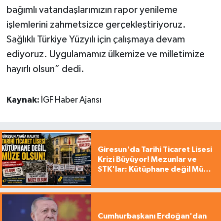
bağımlı vatandaşlarımızın rapor yenileme
işlemlerini zahmetsizce gerçekleştiriyoruz.
Sağlıklı Türkiye Yüzyılı için çalışmaya devam
ediyoruz. Uygulamamız ülkemize ve milletimize
hayırlı olsun” dedi.
Kaynak:
İGF Haber Ajansı
Giresun'da Tarihi Ticaret Lisesi
Krizi Büyüyor! Mezunlar ve
STK'lar: Kütüphane değil Müze
yapılsın!
Cumhurbaşkanı Erdoğan'dan