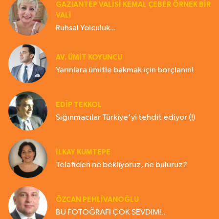
GAZIANTEP VALISI KEMAL ÇEBER ÖRNEK BİR
VALİ
Ruhsal Yolculuk...
AV. ÜMIT KOYUNCU
Yarınlara ümitle bakmak için borçlanın!
EDIP TEKKOL
Sığınmacılar Türkiye'yi tehdit ediyor (!)
İLKAY KUMTEPE
Telafiden ne bekliyoruz, ne buluruz?
ÖZCAN PEHLİVANOĞLU
BU FOTOĞRAFI ÇOK SEVDİM!..