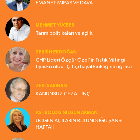
EMANET MİRAS VE DAVA
MEHMET YÜCEER
Tarım politikaları ve açlık.
ZERRIN ERDOĞAN
CHP Lideri Özgür Özel'in Fıstık Mitingi
fiyasko oldu . Çiftçi hayal kırıklığına uğradı
ZEKI SARIHAN
KANUNSUZ CEZA: LİNÇ
ASTROLOG NILGÜN AKMAN
ÜÇGEN AÇILARIN BULUNDUĞU ŞANSLI
HAFTA!!