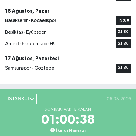
16 Ağustos, Pazar
Başakşehir - Kocaelispor
19:00
Beşiktaş - Eyüpspor
21:30
Amed - Erzurumspor FK
21:30
17 Ağustos, Pazartesi
Samsunspor - Göztepe
21:30
İSTANBUL
06.08.2026
SONRAKI VAKTE KALAN
01:00:37
İkindi Namazı