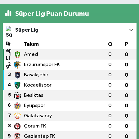
Süper Lig Puan Durumu
Süper Lig
#
Takım
O
P
1
Amed
0
0
2
Erzurumspor FK
0
0
3
Başakşehir
0
0
4
Kocaelispor
0
0
5
Beşiktaş
0
0
6
Eyüpspor
0
0
7
Galatasaray
0
0
8
Çorum FK
0
0
9
Gaziantep FK
0
0