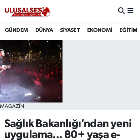
GÜNDEM
Hava Durumu
GÜNDEM
DÜNYA
SİYASET
EKONOMİ
EĞİTİM
DÜNYA
Trafik Durumu
SİYASET
Süper Lig Puan Durumu ve Fikstür
EKONOMİ
Tüm Manşetler
EĞİTİM
Son Dakika Haberleri
SAĞLIK
Haber Arşivi
MAGAZİN
MAGAZİN
Sağlık Bakanlığı’ndan yeni
uygulama... 80+ yaşa e-
SPOR