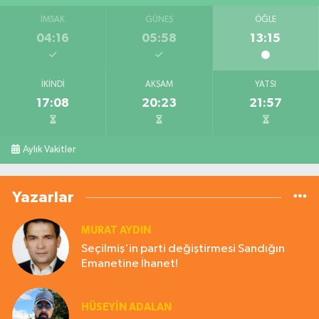
İMSAK
GÜNEŞ
ÖĞLE
04:16
05:58
13:15
İKINDI
AKŞAM
YATSI
17:08
20:23
21:57
Aylık Vakitler
Yazarlar
MURAT AYDIN
Seçilmiş'in parti değiştirmesi Sandığın
Emanetine İhanet!
HÜSEYIN ADALAN