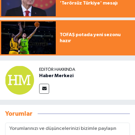
'Terörsüz Türkiye' mesajı
TOFAŞ potada yeni sezonu
hazır
EDITÖR HAKKINDA
Haber Merkezi
Yorumlar