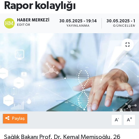
Rapor kolaylığı
HABER MERKEZI
30.05.2025 - 19:14
30.05.2025 - 19
EDITÖR
YAYINLANMA
GÜNCELLEME
Paylaş
-
+
A
A
Sağlık Bakanı Prof. Dr. Kemal Memişoğlu, 26