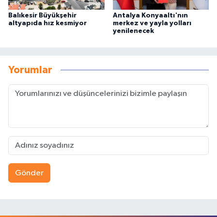
Balıkesir Büyükşehir
Antalya Konyaaltı'nın
altyapıda hız kesmiyor
merkez ve yayla yolları
yenilenecek
Yorumlar
Gönder