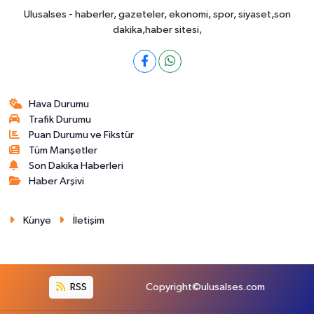
Ulusalses - haberler, gazeteler, ekonomi, spor, siyaset,son
dakika,haber sitesi,
Hava Durumu
Trafik Durumu
Puan Durumu ve Fikstür
Tüm Manşetler
Son Dakika Haberleri
Haber Arşivi
Künye
İletişim
RSS
Copyright©ulusalses.com