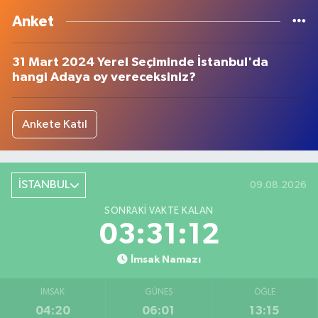
Anket
31 Mart 2024 Yerel Seçiminde İstanbul'da
hangi Adaya oy vereceksiniz?
Ankete Katıl
İSTANBUL
09.08.2026
SONRAKI VAKTE KALAN
03:31:12
İmsak Namazı
İMSAK
GÜNEŞ
ÖĞLE
04:20
06:01
13:15