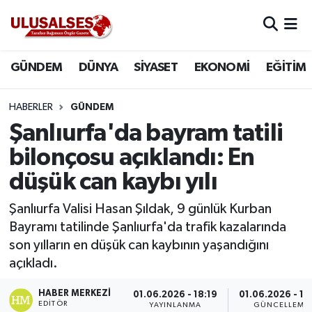
GÜNDEM
Hava Durumu
GÜNDEM
DÜNYA
SİYASET
EKONOMİ
EĞİTİM
DÜNYA
Trafik Durumu
HABERLER
GÜNDEM
SİYASET
Süper Lig Puan Durumu ve Fikstür
Şanlıurfa'da bayram tatili
bilonçosu açıklandı: En
EKONOMİ
Tüm Manşetler
düşük can kaybı yılı
EĞİTİM
Son Dakika Haberleri
Şanlıurfa Valisi Hasan Şıldak, 9 günlük Kurban
Bayramı tatilinde Şanlıurfa'da trafik kazalarında
SAĞLIK
Haber Arşivi
son yılların en düşük can kaybının yaşandığını
açıkladı.
MAGAZİN
HABER MERKEZI
01.06.2026 - 18:19
01.06.2026 - 19
SPOR
EDITÖR
YAYINLANMA
GÜNCELLEME