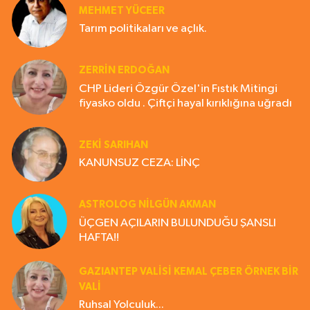
MEHMET YÜCEER
Tarım politikaları ve açlık.
ZERRIN ERDOĞAN
CHP Lideri Özgür Özel'in Fıstık Mitingi
fiyasko oldu . Çiftçi hayal kırıklığına uğradı
ZEKI SARIHAN
KANUNSUZ CEZA: LİNÇ
ASTROLOG NILGÜN AKMAN
ÜÇGEN AÇILARIN BULUNDUĞU ŞANSLI
HAFTA!!
GAZIANTEP VALISI KEMAL ÇEBER ÖRNEK BİR
VALİ
Ruhsal Yolculuk...