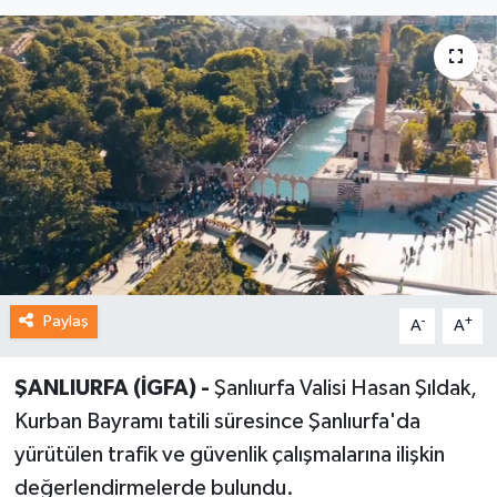
Paylaş
-
+
A
A
ŞANLIURFA (İGFA) -
Şanlıurfa Valisi Hasan Şıldak,
Kurban Bayramı tatili süresince Şanlıurfa'da
yürütülen trafik ve güvenlik çalışmalarına ilişkin
değerlendirmelerde bulundu.