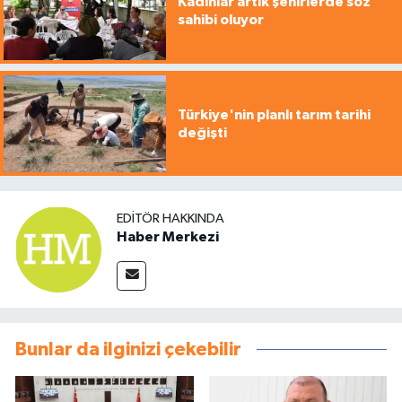
Kadınlar artık şehirlerde söz
sahibi oluyor
Türkiye'nin planlı tarım tarihi
değişti
EDITÖR HAKKINDA
Haber Merkezi
Bunlar da ilginizi çekebilir