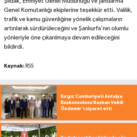
Şıldak, Emniyet Genel Müdürlüğü ve Jandarma
Genel Komutanlığı ekiplerine teşekkür etti. Valilik,
trafik ve kamu güvenliğine yönelik çalışmaların
artırılarak sürdürüleceğini ve Şanlıurfa'nın olumlu
yönleriyle öne çıkarılmaya devam edileceğini
bildirdi.
Kaynak:
RSS
Kırgız Cumhuriyeti Antalya
Başkonsolosu Başkan Vekili
Özdemir'i ziyaret etti