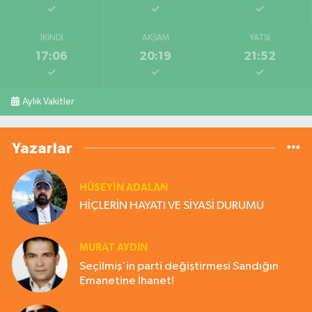
İKINDI
AKŞAM
YATSI
17:06
20:19
21:52
Aylık Vakitler
Yazarlar
HÜSEYIN ADALAN
HİÇLERİN HAYATI VE SİYASİ DURUMU
MURAT AYDIN
Seçilmiş'in parti değiştirmesi Sandığın
Emanetine İhanet!