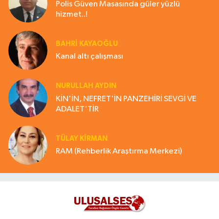
Polis Güven Masasında güler yüzlü
hizmet..!
BAHRI KAYAOĞLU
Kanal altı çalışması
NURULLAH AYDIN
KİN'İN, NEFRET'İN PANZEHİRİ SEVGİ VE
ADALET'TİR
TÜLAY KİRMAN
RAM (Rehberlik Araştırma Merkezi)