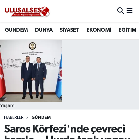
GÜNDEM
Hava Durumu
GÜNDEM
DÜNYA
SİYASET
EKONOMİ
EĞİTİM
DÜNYA
Trafik Durumu
SİYASET
Süper Lig Puan Durumu ve Fikstür
EKONOMİ
Tüm Manşetler
EĞİTİM
Son Dakika Haberleri
SAĞLIK
Haber Arşivi
Yaşam
HABERLER
GÜNDEM
MAGAZİN
Saros Körfezi'nde çevreci
SPOR