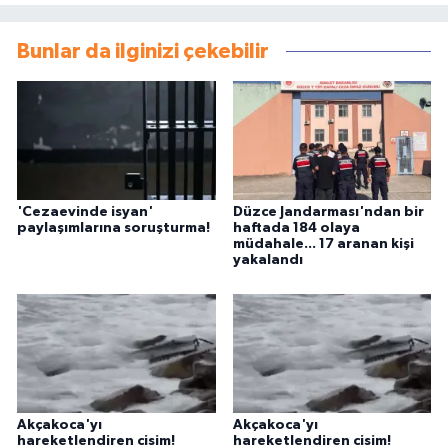
Bunlar da ilginizi çekebilir
'Cezaevinde isyan'
Düzce Jandarması'ndan bir
paylaşımlarına soruşturma!
haftada 184 olaya
müdahale... 17 aranan kişi
yakalandı
Akçakoca'yı
Akçakoca'yı
hareketlendiren cisim!
hareketlendiren cisim!