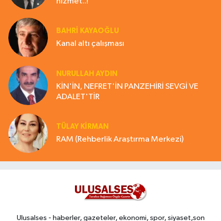
hizmet..!
BAHRI KAYAOĞLU
Kanal altı çalışması
NURULLAH AYDIN
KİN'İN, NEFRET'İN PANZEHİRİ SEVGİ VE
ADALET'TİR
TÜLAY KİRMAN
RAM (Rehberlik Araştırma Merkezi)
Ulusalses - haberler, gazeteler, ekonomi, spor, siyaset,son