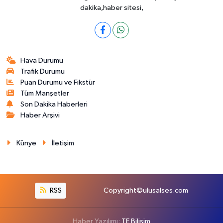
dakika,haber sitesi,
Hava Durumu
Trafik Durumu
Puan Durumu ve Fikstür
Tüm Manşetler
Son Dakika Haberleri
Haber Arşivi
Künye
İletişim
RSS
Copyright©ulusalses.com
Haber Yazılımı:
TE Bilişim