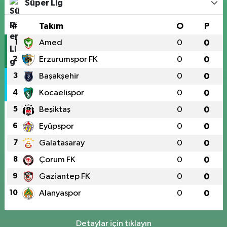
Süper Lig
#
Takım
O
P
1
Amed
0
0
2
Erzurumspor FK
0
0
3
Başakşehir
0
0
4
Kocaelispor
0
0
5
Beşiktaş
0
0
6
Eyüpspor
0
0
7
Galatasaray
0
0
8
Çorum FK
0
0
9
Gaziantep FK
0
0
10
Alanyaspor
0
0
Detaylar için tıklayın