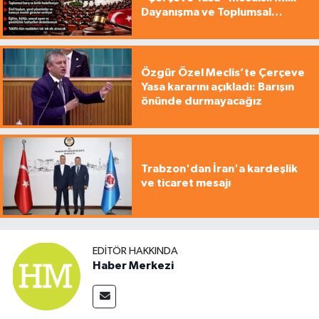
Dayanışma ve Toplumsal
Bütünleşme Teklifi gündemde
Özgür Özel Meclis’te Çerçeve
Yasa kararını açıkladı: Barışın
önünde durmayacağız
Trabzon'dan İran'a kardeşlik
ve ticaret mesajı
EDITÖR HAKKINDA
Haber Merkezi