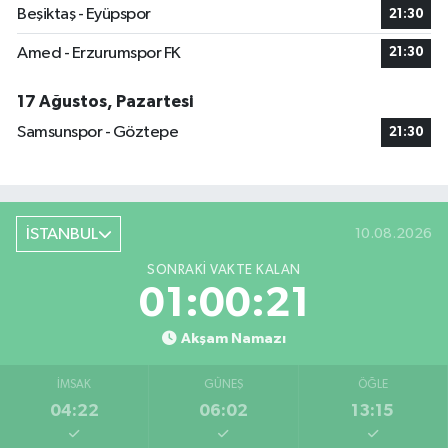
Beşiktaş - Eyüpspor
21:30
Amed - Erzurumspor FK
21:30
17 Ağustos, Pazartesi
Samsunspor - Göztepe
21:30
İSTANBUL
10.08.2026
SONRAKI VAKTE KALAN
01:00:21
Akşam Namazı
İMSAK
GÜNEŞ
ÖĞLE
04:22
06:02
13:15