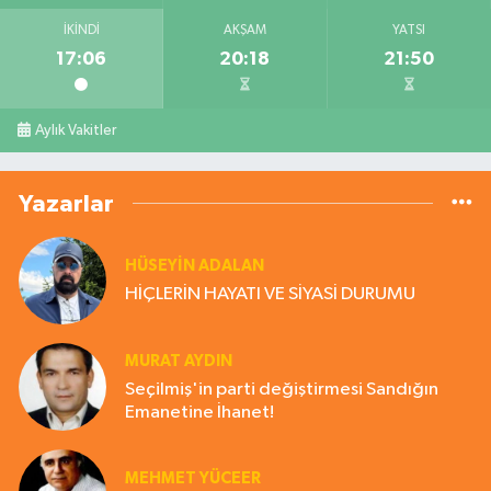
İKINDI
AKŞAM
YATSI
17:06
20:18
21:50
Aylık Vakitler
Yazarlar
HÜSEYIN ADALAN
HİÇLERİN HAYATI VE SİYASİ DURUMU
MURAT AYDIN
Seçilmiş'in parti değiştirmesi Sandığın
Emanetine İhanet!
MEHMET YÜCEER