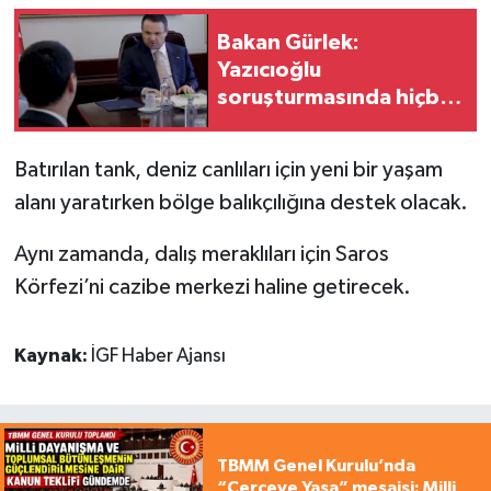
Bakan Gürlek:
Yazıcıoğlu
soruşturmasında hiçbir
ihtimal göz ardı
edilmiyor
Batırılan tank, deniz canlıları için yeni bir yaşam
alanı yaratırken bölge balıkçılığına destek olacak.
Aynı zamanda, dalış meraklıları için Saros
Körfezi’ni cazibe merkezi haline getirecek.
Kaynak:
İGF Haber Ajansı
TBMM Genel Kurulu’nda
“Çerçeve Yasa” mesaisi: Milli