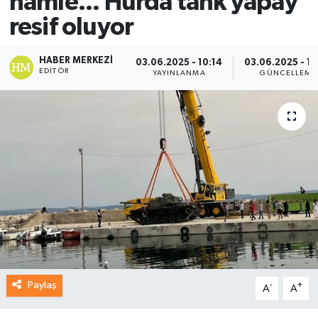
hamle... Hurda tank yapay
resif oluyor
HABER MERKEZI
03.06.2025 - 10:14
03.06.2025 - 10
EDITÖR
YAYINLANMA
GÜNCELLEME
Paylaş
-
+
A
A