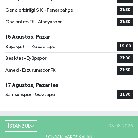
Gençlerbirliği S.K. - Fenerbahçe
21:30
Gaziantep FK - Alanyaspor
21:30
16 Ağustos, Pazar
Başakşehir - Kocaelispor
19:00
Beşiktaş - Eyüpspor
21:30
Amed - Erzurumspor FK
21:30
17 Ağustos, Pazartesi
Samsunspor - Göztepe
21:30
İSTANBUL
08.08.2026
SONRAKI VAKTE KALAN