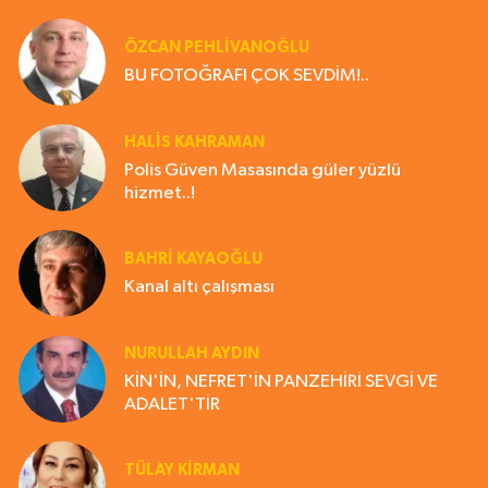
ÖZCAN PEHLİVANOĞLU
BU FOTOĞRAFI ÇOK SEVDİM!..
HALIS KAHRAMAN
Polis Güven Masasında güler yüzlü
hizmet..!
BAHRI KAYAOĞLU
Kanal altı çalışması
NURULLAH AYDIN
KİN'İN, NEFRET'İN PANZEHİRİ SEVGİ VE
ADALET'TİR
TÜLAY KİRMAN