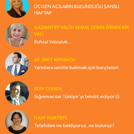
ÜÇGEN AÇILARIN BULUNDUĞU ŞANSLI
HAFTA!!
GAZIANTEP VALISI KEMAL ÇEBER ÖRNEK BİR
VALİ
Ruhsal Yolculuk...
AV. ÜMIT KOYUNCU
Yarınlara ümitle bakmak için borçlanın!
EDIP TEKKOL
Sığınmacılar Türkiye'yi tehdit ediyor (!)
İLKAY KUMTEPE
Telafiden ne bekliyoruz, ne buluruz?