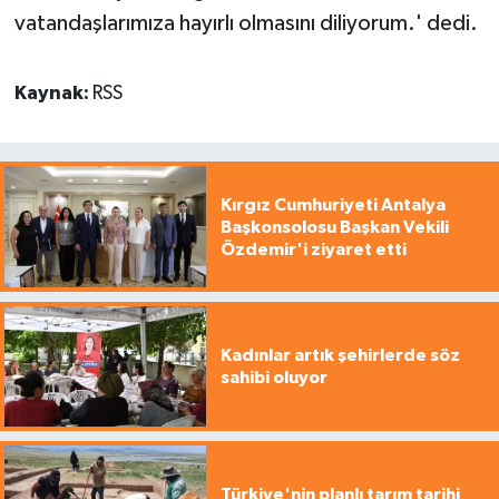
vatandaşlarımıza hayırlı olmasını diliyorum.' dedi.
Kaynak:
RSS
Kırgız Cumhuriyeti Antalya
Başkonsolosu Başkan Vekili
Özdemir'i ziyaret etti
Kadınlar artık şehirlerde söz
sahibi oluyor
Türkiye'nin planlı tarım tarihi