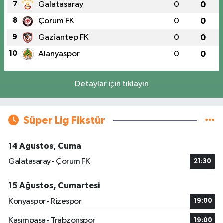
7
Galatasaray
0
0
8
Çorum FK
0
0
9
Gaziantep FK
0
0
10
Alanyaspor
0
0
Detaylar için tıklayın
Süper Lig Fikstür
14 Ağustos, Cuma
Galatasaray - Çorum FK
21:30
15 Ağustos, Cumartesi
Konyaspor - Rizespor
19:00
Kasımpaşa - Trabzonspor
19:00