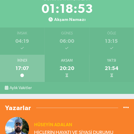
01:18:53
Akşam Namazı
İMSAK
GÜNEŞ
ÖĞLE
04:19
06:00
13:15
İKINDI
AKŞAM
YATSI
17:07
20:20
21:54
Aylık Vakitler
Yazarlar
HÜSEYIN ADALAN
HİÇLERİN HAYATI VE SİYASİ DURUMU