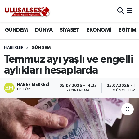
GÜNDEM
Hava Durumu
GÜNDEM
DÜNYA
SİYASET
EKONOMİ
EĞİTİM
DÜNYA
Trafik Durumu
HABERLER
GÜNDEM
SİYASET
Süper Lig Puan Durumu ve Fikstür
Temmuz ayı yaşlı ve engelli
aylıkları hesaplarda
EKONOMİ
Tüm Manşetler
HABER MERKEZI
05.07.2026 - 14:23
05.07.2026 - 14
EĞİTİM
Son Dakika Haberleri
EDITÖR
YAYINLANMA
GÜNCELLEME
SAĞLIK
Haber Arşivi
MAGAZİN
SPOR