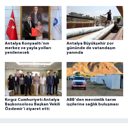
Antalya Konyaaltı'nın
Antalya Büyükşehir zor
merkez ve yayla yolları
gününde de vatandaşın
yenilenecek
yanında
Kırgız Cumhuriyeti Antalya
ABB'den mevsimlik tarım
Başkonsolosu Başkan Vekili
işçilerine sağlık buluşması
Özdemir'i ziyaret etti