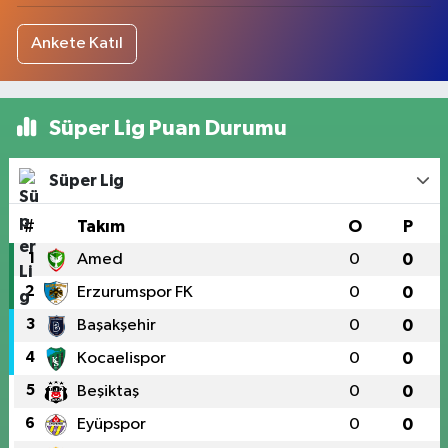
Ankete Katıl
Süper Lig Puan Durumu
Süper Lig
#
Takım
O
P
1
Amed
0
0
2
Erzurumspor FK
0
0
3
Başakşehir
0
0
4
Kocaelispor
0
0
5
Beşiktaş
0
0
6
Eyüpspor
0
0