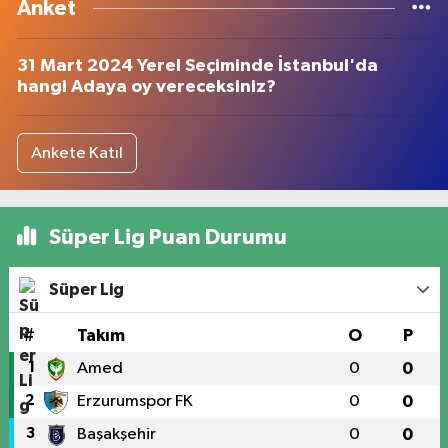
Anket
31 Mart 2024 Yerel Seçiminde İstanbul'da
hangi Adaya oy vereceksiniz?
Ankete Katıl
Süper Lig Puan Durumu
Süper Lig
#
Takım
O
P
1
Amed
0
0
2
Erzurumspor FK
0
0
3
Başakşehir
0
0