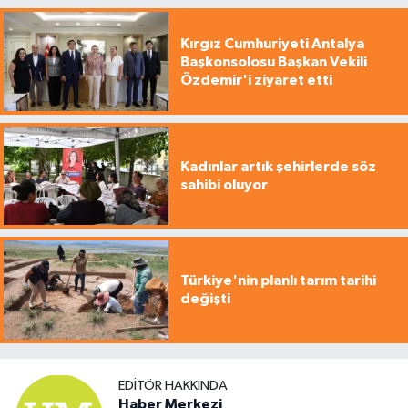
Kırgız Cumhuriyeti Antalya
Başkonsolosu Başkan Vekili
Özdemir'i ziyaret etti
Kadınlar artık şehirlerde söz
sahibi oluyor
Türkiye'nin planlı tarım tarihi
değişti
EDITÖR HAKKINDA
Haber Merkezi