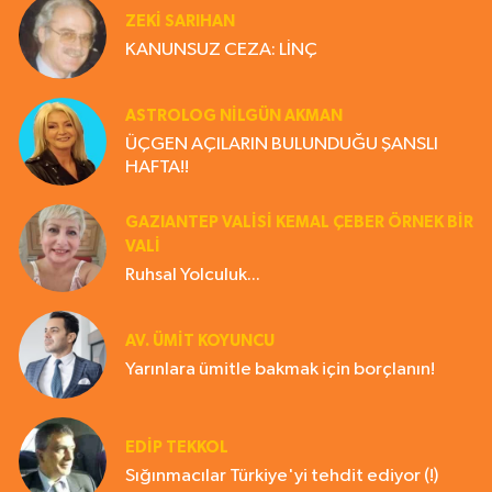
ZEKI SARIHAN
KANUNSUZ CEZA: LİNÇ
ASTROLOG NILGÜN AKMAN
ÜÇGEN AÇILARIN BULUNDUĞU ŞANSLI
HAFTA!!
GAZIANTEP VALISI KEMAL ÇEBER ÖRNEK BİR
VALİ
Ruhsal Yolculuk...
AV. ÜMIT KOYUNCU
Yarınlara ümitle bakmak için borçlanın!
EDIP TEKKOL
Sığınmacılar Türkiye'yi tehdit ediyor (!)