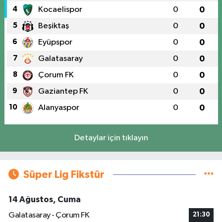
4
Kocaelispor
0
0
5
Beşiktaş
0
0
6
Eyüpspor
0
0
7
Galatasaray
0
0
8
Çorum FK
0
0
9
Gaziantep FK
0
0
10
Alanyaspor
0
0
Detaylar için tıklayın
Süper Lig Fikstür
14 Ağustos, Cuma
Galatasaray - Çorum FK
21:30