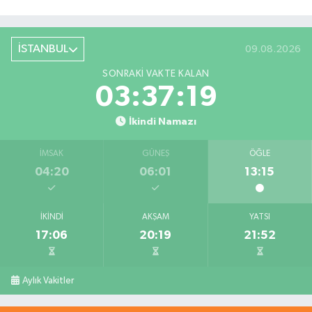
İSTANBUL
09.08.2026
SONRAKI VAKTE KALAN
03:37:19
İkindi Namazı
İMSAK
GÜNEŞ
ÖĞLE
04:20
06:01
13:15
İKINDI
AKŞAM
YATSI
17:06
20:19
21:52
Aylık Vakitler