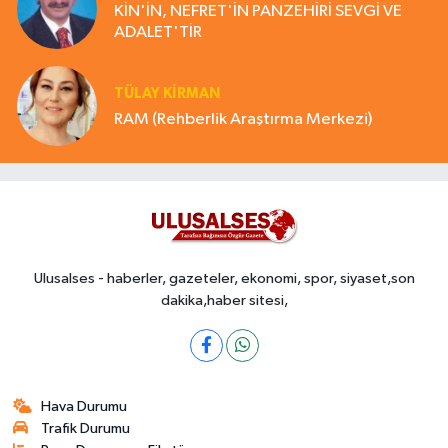
KİN'İN, NEFRET'İN PANZEHİRİ SEVGİ VE
ADALET'TİR
TÜLAY KİRMAN
RAM (Rehberlik Araştırma Merkezi)
Ulusalses - haberler, gazeteler, ekonomi, spor, siyaset,son
dakika,haber sitesi,
Hava Durumu
Trafik Durumu