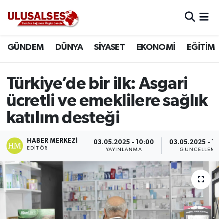
GÜNDEM
Hava Durumu
GÜNDEM
DÜNYA
SİYASET
EKONOMİ
EĞİTİM
DÜNYA
Trafik Durumu
Türkiye’de bir ilk: Asgari
SİYASET
Süper Lig Puan Durumu ve Fikstür
ücretli ve emeklilere sağlık
EKONOMİ
Tüm Manşetler
katılım desteği
EĞİTİM
Son Dakika Haberleri
HABER MERKEZI
03.05.2025 - 10:00
03.05.2025 - 1
EDITÖR
YAYINLANMA
GÜNCELLEM
SAĞLIK
Haber Arşivi
MAGAZİN
SPOR