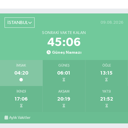
İSTANBUL
09.08.2026
SONRAKI VAKTE KALAN
45:06
Güneş Namazı
İMSAK
GÜNEŞ
ÖĞLE
04:20
06:01
13:15
İKINDI
AKŞAM
YATSI
17:06
20:19
21:52
Aylık Vakitler