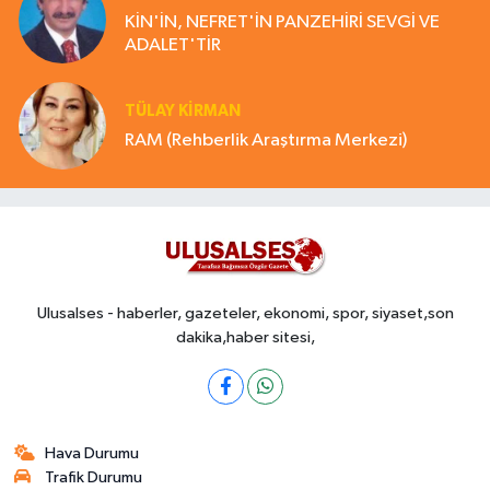
KİN'İN, NEFRET'İN PANZEHİRİ SEVGİ VE
ADALET'TİR
TÜLAY KİRMAN
RAM (Rehberlik Araştırma Merkezi)
Ulusalses - haberler, gazeteler, ekonomi, spor, siyaset,son
dakika,haber sitesi,
Hava Durumu
Trafik Durumu