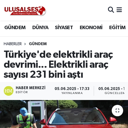
GÜNDEM
Hava Durumu
GÜNDEM
DÜNYA
SİYASET
EKONOMİ
EĞİTİM
DÜNYA
Trafik Durumu
HABERLER
GÜNDEM
SİYASET
Süper Lig Puan Durumu ve Fikstür
Türkiye'de elektrikli araç
devrimi... Elektrikli araç
EKONOMİ
Tüm Manşetler
sayısı 231 bini aştı
EĞİTİM
Son Dakika Haberleri
HABER MERKEZI
05.06.2025 - 17:33
05.06.2025 - 17
EDITÖR
YAYINLANMA
GÜNCELLEME
SAĞLIK
Haber Arşivi
MAGAZİN
SPOR