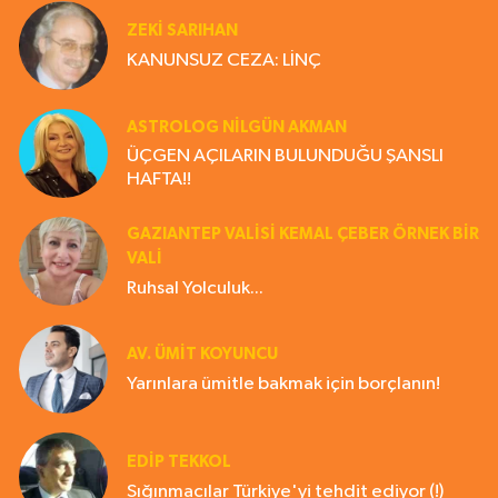
ZEKI SARIHAN
KANUNSUZ CEZA: LİNÇ
ASTROLOG NILGÜN AKMAN
ÜÇGEN AÇILARIN BULUNDUĞU ŞANSLI
HAFTA!!
GAZIANTEP VALISI KEMAL ÇEBER ÖRNEK BİR
VALİ
Ruhsal Yolculuk...
AV. ÜMIT KOYUNCU
Yarınlara ümitle bakmak için borçlanın!
EDIP TEKKOL
Sığınmacılar Türkiye'yi tehdit ediyor (!)