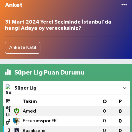
Anket
31 Mart 2024 Yerel Seçiminde İstanbul'da
hangi Adaya oy vereceksiniz?
Ankete Katıl
Süper Lig Puan Durumu
Süper Lig
#
Takım
O
P
1
Amed
0
0
2
Erzurumspor FK
0
0
3
Başakşehir
0
0