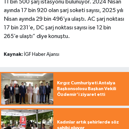
11 bin 500 şarj istasyonu bulunuyor. 2024 Nisan
ayında 17 bin 920 olan şarj soketi sayısı, 2025 yılı
Nisan ayında 29 bin 496’ya ulaştı. AC şarj noktası
17 bin 231’e, DC şarj noktası sayısı ise 12 bin
265’e ulaştı” diye konuştu.
Kaynak:
İGF Haber Ajansı
Kırgız Cumhuriyeti Antalya
Başkonsolosu Başkan Vekili
Özdemir'i ziyaret etti
Kadınlar artık şehirlerde söz
sahibi oluyor