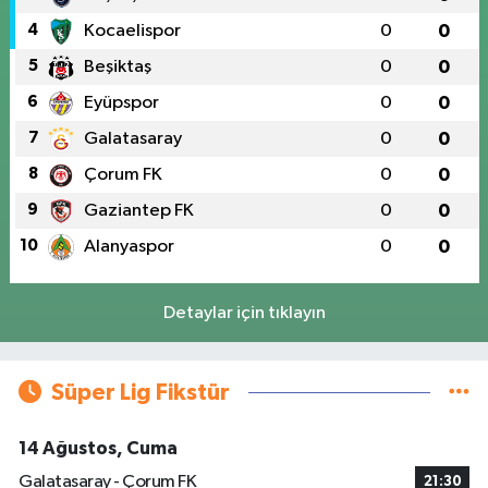
4
Kocaelispor
0
0
5
Beşiktaş
0
0
6
Eyüpspor
0
0
7
Galatasaray
0
0
8
Çorum FK
0
0
9
Gaziantep FK
0
0
10
Alanyaspor
0
0
Detaylar için tıklayın
Süper Lig Fikstür
14 Ağustos, Cuma
Galatasaray - Çorum FK
21:30